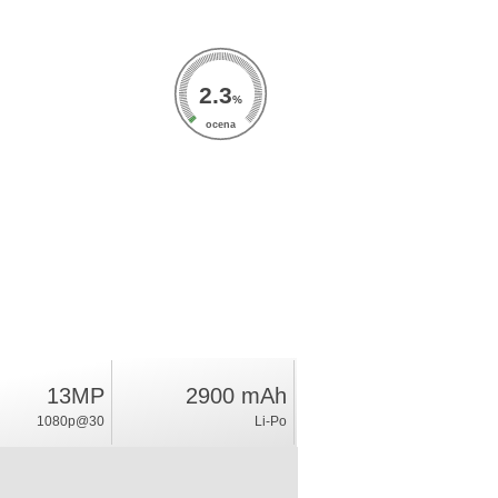
2.3
%
ocena
13MP
2900 mAh
1080p@30
Li-Po