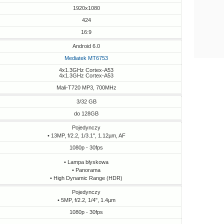
1920x1080
424
16:9
Android 6.0
Mediatek MT6753
4x1.3GHz Cortex-A53
4x1.3GHz Cortex-A53
Mali-T720 MP3, 700MHz
3/32 GB
do 128GB
Pojedynczy
• 13MP, f/2.2, 1/3.1", 1.12µm, AF
1080p - 30fps
• Lampa błyskowa
• Panorama
• High Dynamic Range (HDR)
Pojedynczy
• 5MP, f/2.2, 1/4", 1.4µm
1080p - 30fps