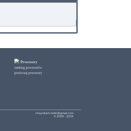
Procesory
ranking procesorów
porównaj procesory
chaynikam.hello@gmail.com
© 2009 - 2026