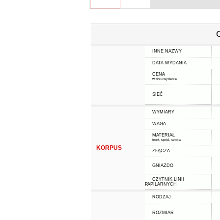
INNE NAZWY
DATA WYDANIA
CENA
w dniu wydania
SIEĆ
WYMIARY
WAGA
MATERIAŁ
front, spód, ramka
KORPUS
ZŁĄCZA
GNIAZDO
CZYTNIK LINII
PAPILARNYCH
RODZAJ
ROZMIAR