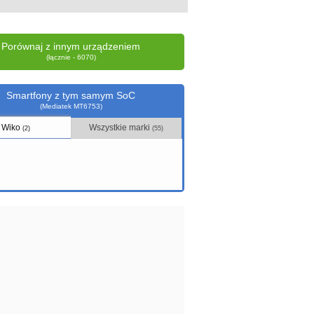
Porównaj z innym urządzeniem
(łącznie - 6070)
Smartfony z tym samym SoC
(Mediatek MT6753)
Wiko
Wszystkie marki
(2)
(55)