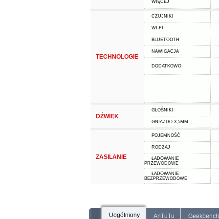
WIĘCEJ
CZUJNIKI
WI-FI
BLUETOOTH
NAWIGACJA
TECHNOLOGIE
DODATKOWO
GŁOŚNIKI
DŹWIĘK
GNIAZDO 3,5MM
POJEMNOŚĆ
RODZAJ
ZASILANIE
ŁADOWANIE
PRZEWODOWE
ŁADOWANIE
BEZPRZEWODOWE
Uogólniony
AnTuTu
Geekbench