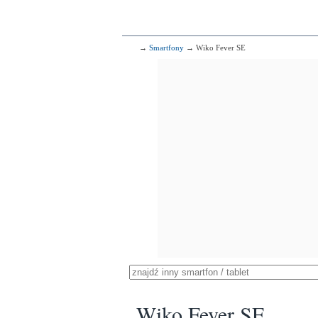
→
Smartfony
→ Wiko Fever SE
Wiko Fever SE