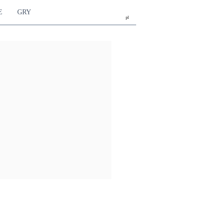
E
GRY
pl