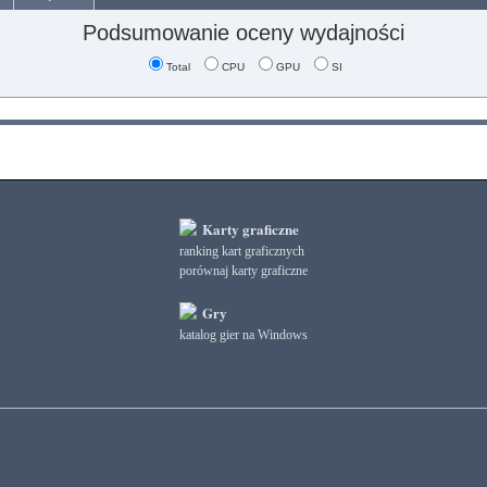
Podsumowanie oceny wydajności
Total
CPU
GPU
SI
Karty graficzne
ranking kart graficznych
porównaj karty graficzne
Gry
katalog gier na Windows