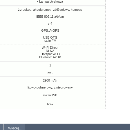
• Lampa błyskowa
żyroskop, akcelerometr, zbliżeniowy, kompas
IEEE 802.11 a/b/g/n
v 4
GPS, A-GPS
USB OTG
radio FM
Wi-Fi Direct
DLNA
Hotspot Wi-Fi
Bluetooth A2DP
1
jest
2900 mAh
litowo-polimerowy, zintegrowany
microUSB
brak
Więcej...