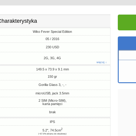
Charakterystyka
Wiko Fever Special Edition
05 / 2016
230 USD
2G, 3G, 4G
więcej ↓
149.5 x 73.9 x 9.1 mm
150 gr
Gorilla Glass 3, -, -
microUSB, jack 3.5mm
2 SIM (Micro-SIM),
karta pamięci
brak
IPS
2
5.2", 74.5cm
(~67.5% ekranu do obudowy)