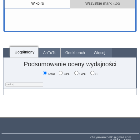
Wiko
Wszystkie marki
(5)
(100)
Uogólniony
AnTuTu
Geekbench
Więcej...
Podsumowanie oceny wydajności
Total
CPU
GPU
SI
chaynikam.hello@gmail.com