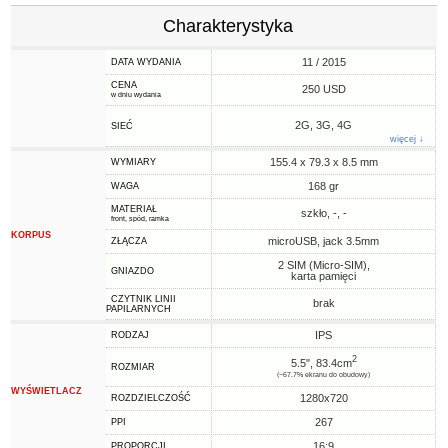
Charakterystyka
11 / 2015
DATA WYDANIA
CENA
250 USD
w dniu wydania
2G, 3G, 4G
SIEĆ
więcej ↓
155.4 x 79.3 x 8.5 mm
WYMIARY
168 gr
WAGA
MATERIAŁ
szkło, -, -
front, spód, ramka
KORPUS
microUSB, jack 3.5mm
ZŁĄCZA
2 SIM (Micro-SIM),
GNIAZDO
karta pamięci
CZYTNIK LINII
brak
PAPILARNYCH
IPS
RODZAJ
2
5.5", 83.4cm
ROZMIAR
(~67.7% ekranu do obudowy)
WYŚWIETLACZ
1280x720
ROZDZIELCZOŚĆ
267
PPI
16:9
PROPORCJI