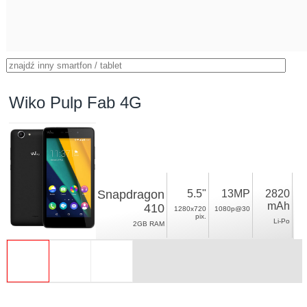
Wiko Pulp Fab 4G
Snapdragon
5.5"
13MP
2820
mAh
410
1280x720
1080p@30
pix.
Li-Po
2GB RAM