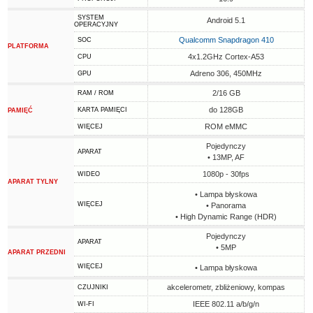
SYSTEM
Android 5.1
OPERACYJNY
Qualcomm Snapdragon 410
SOC
PLATFORMA
4x1.2GHz Cortex-A53
CPU
Adreno 306, 450MHz
GPU
2/16 GB
RAM / ROM
do 128GB
KARTA PAMIĘCI
PAMIĘĆ
ROM eMMC
WIĘCEJ
Pojedynczy
APARAT
• 13MP, AF
1080p - 30fps
WIDEO
APARAT TYLNY
• Lampa błyskowa
WIĘCEJ
• Panorama
• High Dynamic Range (HDR)
Pojedynczy
APARAT
• 5MP
APARAT PRZEDNI
WIĘCEJ
• Lampa błyskowa
akcelerometr, zbliżeniowy, kompas
CZUJNIKI
IEEE 802.11 a/b/g/n
WI-FI