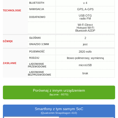
v 4
BLUETOOTH
GPS, A-GPS
NAWIGACJA
TECHNOLOGIE
USB OTG
DODATKOWO
radio FM
Wi-Fi Direct
Hotspot Wi-Fi
Bluetooth A2DP
2
GŁOŚNIKI
DŹWIĘK
jest
GNIAZDO 3,5MM
2820 mAh
POJEMNOŚĆ
litowo-polimerowy, wymienną
RODZAJ
ZASILANIE
ŁADOWANIE
microUSB
PRZEWODOWE
ŁADOWANIE
brak
BEZPRZEWODOWE
Porównaj z innym urządzeniem
(łącznie - 6070)
Smartfony z tym samym SoC
(Qualcomm Snapdragon 410)