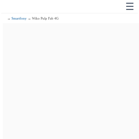
☰
→
Smartfony
→ Wiko Pulp Fab 4G