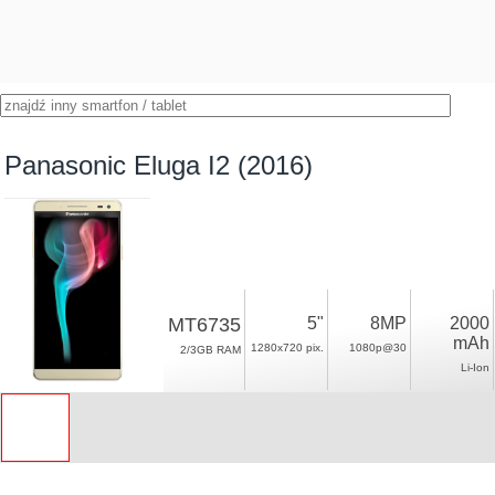
Panasonic Eluga I2 (2016)
MT6735
5"
8MP
2000
mAh
1280x720 pix.
1080p@30
2/3GB RAM
Li-Ion