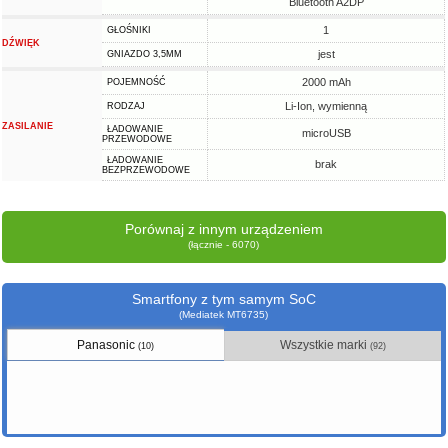
Bluetooth A2DP
1
GŁOŚNIKI
DŹWIĘK
jest
GNIAZDO 3,5MM
2000 mAh
POJEMNOŚĆ
Li-Ion, wymienną
RODZAJ
ZASILANIE
ŁADOWANIE
microUSB
PRZEWODOWE
ŁADOWANIE
brak
BEZPRZEWODOWE
Porównaj z innym urządzeniem
(łącznie - 6070)
Smartfony z tym samym SoC
(Mediatek MT6735)
Panasonic
Wszystkie marki
(10)
(92)