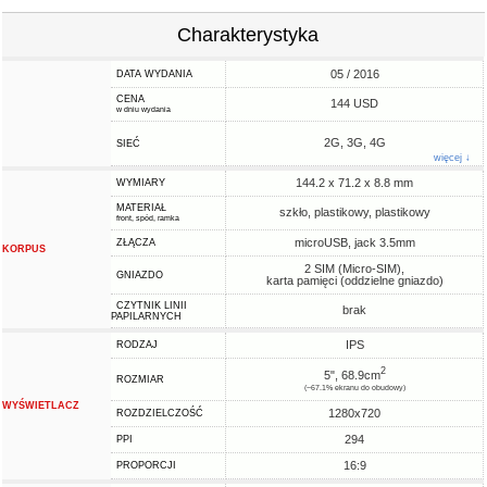
Charakterystyka
05 / 2016
DATA WYDANIA
CENA
144 USD
w dniu wydania
2G, 3G, 4G
SIEĆ
więcej ↓
144.2 x 71.2 x 8.8 mm
WYMIARY
MATERIAŁ
szkło, plastikowy, plastikowy
front, spód, ramka
microUSB, jack 3.5mm
ZŁĄCZA
KORPUS
2 SIM (Micro-SIM),
GNIAZDO
karta pamięci (oddzielne gniazdo)
CZYTNIK LINII
brak
PAPILARNYCH
IPS
RODZAJ
2
5", 68.9cm
ROZMIAR
(~67.1% ekranu do obudowy)
WYŚWIETLACZ
1280x720
ROZDZIELCZOŚĆ
294
PPI
16:9
PROPORCJI