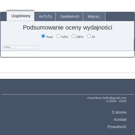
Uogólniony
AnTuTu
Geekbench
Więcej...
Podsumowanie oceny wydajności
Total
CPU
GPU
SI
chaynikam.hello@gmail.com
© 2009 - 2026
O stronie
Kontakt
Prywatność