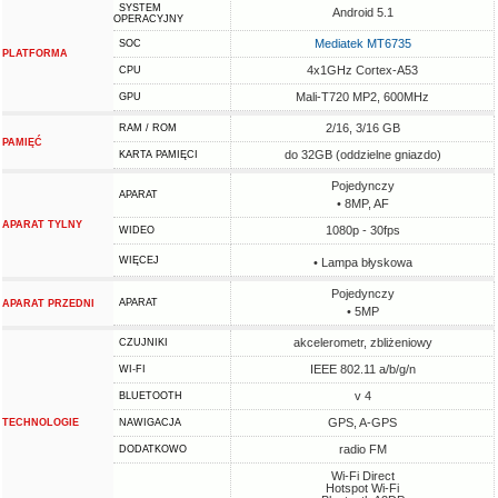
SYSTEM
Android 5.1
OPERACYJNY
Mediatek MT6735
SOC
PLATFORMA
4x1GHz Cortex-A53
CPU
Mali-T720 MP2, 600MHz
GPU
2/16, 3/16 GB
RAM / ROM
PAMIĘĆ
do 32GB (oddzielne gniazdo)
KARTA PAMIĘCI
Pojedynczy
APARAT
• 8MP, AF
APARAT TYLNY
1080p - 30fps
WIDEO
WIĘCEJ
• Lampa błyskowa
Pojedynczy
APARAT
APARAT PRZEDNI
• 5MP
akcelerometr, zbliżeniowy
CZUJNIKI
IEEE 802.11 a/b/g/n
WI-FI
v 4
BLUETOOTH
GPS, A-GPS
TECHNOLOGIE
NAWIGACJA
radio FM
DODATKOWO
Wi-Fi Direct
Hotspot Wi-Fi