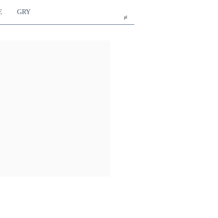
E
GRY
pl