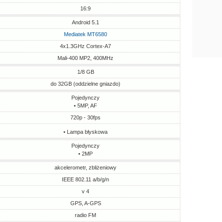
16:9
Android 5.1
Mediatek MT6580
4x1.3GHz Cortex-A7
Mali-400 MP2, 400MHz
1/8 GB
do 32GB (oddzielne gniazdo)
Pojedynczy
• 5MP, AF
720p - 30fps
• Lampa błyskowa
Pojedynczy
• 2MP
akcelerometr, zbliżeniowy
IEEE 802.11 a/b/g/n
v 4
GPS, A-GPS
radio FM