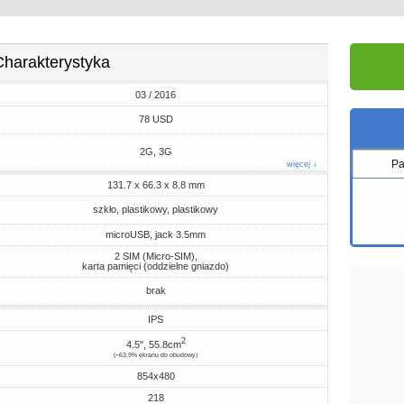
Charakterystyka
03 / 2016
78 USD
2G, 3G
Pa
więcej ↓
131.7 x 66.3 x 8.8 mm
szkło, plastikowy, plastikowy
microUSB, jack 3.5mm
2 SIM (Micro-SIM),
karta pamięci (oddzielne gniazdo)
brak
IPS
2
4.5", 55.8cm
(~63.9% ekranu do obudowy)
854x480
218