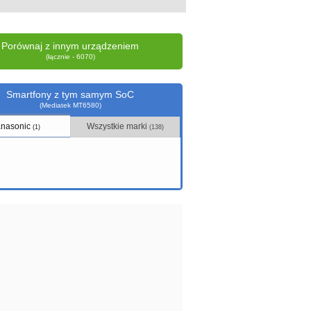
Porównaj z innym urządzeniem
(łącznie - 6070)
Smartfony z tym samym SoC
(Mediatek MT6580)
nasonic
Wszystkie marki
(1)
(138)