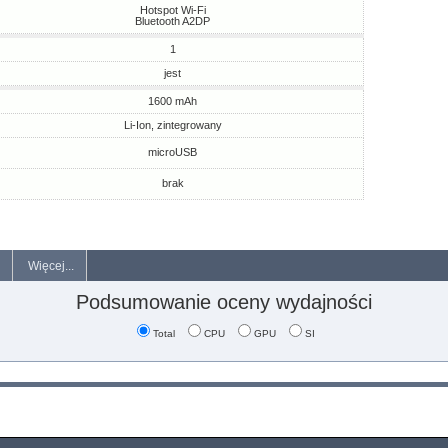
Hotspot Wi-Fi
Bluetooth A2DP
1
jest
1600 mAh
Li-Ion, zintegrowany
microUSB
brak
Więcej...
Podsumowanie oceny wydajności
Total
CPU
GPU
SI