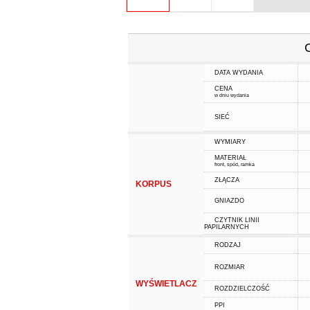
DATA WYDANIA
CENA
w dniu wydania
SIEĆ
WYMIARY
MATERIAŁ
front, spód, ramka
ZŁĄCZA
KORPUS
GNIAZDO
CZYTNIK LINII
PAPILARNYCH
RODZAJ
ROZMIAR
WYŚWIETLACZ
ROZDZIELCZOŚĆ
PPI