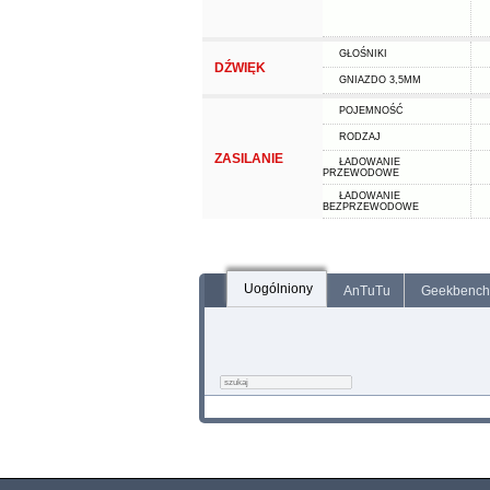
GŁOŚNIKI
DŹWIĘK
GNIAZDO 3,5MM
POJEMNOŚĆ
RODZAJ
ZASILANIE
ŁADOWANIE
PRZEWODOWE
ŁADOWANIE
BEZPRZEWODOWE
Uogólniony
AnTuTu
Geekbench