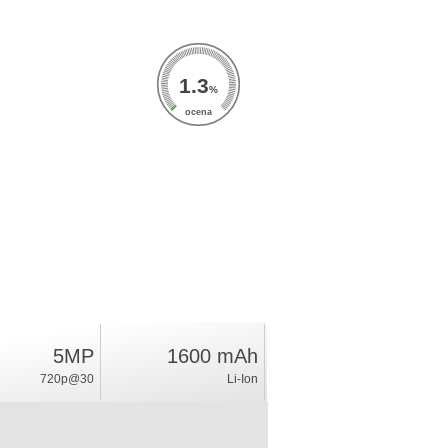
1.3
%
ocena
5MP
1600 mAh
720p@30
Li-Ion