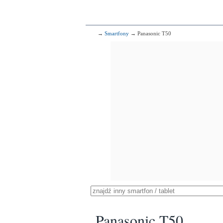
→
Smartfony
→ Panasonic T50
Panasonic T50