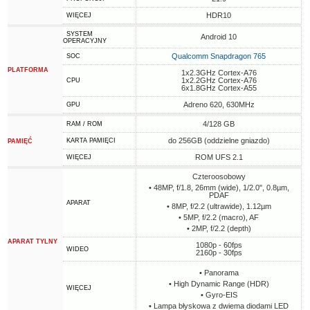
HDR10
WIĘCEJ
SYSTEM
Android 10
OPERACYJNY
Qualcomm Snapdragon 765
SOC
PLATFORMA
1x2.3GHz Cortex-A76
1x2.2GHz Cortex-A76
CPU
6x1.8GHz Cortex-A55
Adreno 620, 630MHz
GPU
4/128 GB
RAM / ROM
do 256GB (oddzielne gniazdo)
KARTA PAMIĘCI
PAMIĘĆ
ROM UFS 2.1
WIĘCEJ
Czteroosobowy
• 48MP, f/1.8, 26mm (wide), 1/2.0", 0.8µm,
PDAF
APARAT
• 8MP, f/2.2 (ultrawide), 1.12µm
• 5MP, f/2.2 (macro), AF
• 2MP, f/2.2 (depth)
APARAT TYLNY
1080p - 60fps
WIDEO
2160p - 30fps
• Panorama
• High Dynamic Range (HDR)
WIĘCEJ
• Gyro-EIS
• Lampa błyskowa z dwiema diodami LED