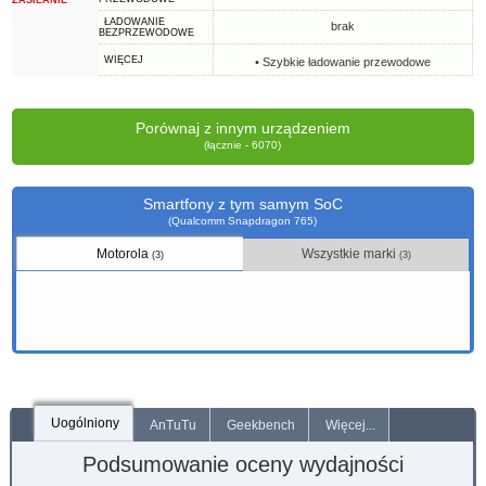
ZASILANIE
ŁADOWANIE
brak
BEZPRZEWODOWE
WIĘCEJ
• Szybkie ładowanie przewodowe
Porównaj z innym urządzeniem
(łącznie - 6070)
Smartfony z tym samym SoC
(Qualcomm Snapdragon 765)
Motorola
Wszystkie marki
(3)
(3)
Uogólniony
AnTuTu
Geekbench
Więcej...
Podsumowanie oceny wydajności