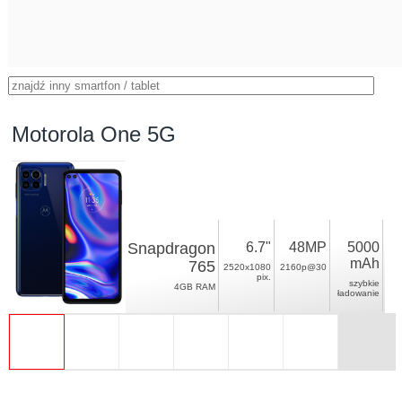
Motorola One 5G
Snapdragon
6.7"
48MP
5000
mAh
765
2520x1080
2160p@30
pix.
szybkie
4GB RAM
ładowanie