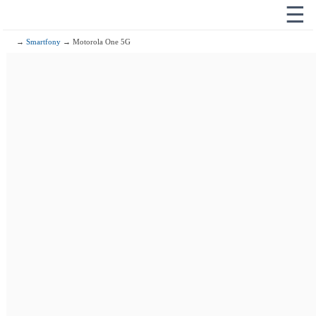
☰
→
Smartfony
→ Motorola One 5G