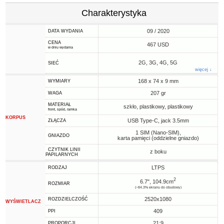
Charakterystyka
09 / 2020
DATA WYDANIA
CENA
467 USD
w dniu wydania
2G, 3G, 4G, 5G
SIEĆ
więcej ↓
168 x 74 x 9 mm
WYMIARY
207 gr
WAGA
MATERIAŁ
szkło, plastikowy, plastikowy
front, spód, ramka
KORPUS
USB Type-C, jack 3.5mm
ZŁĄCZA
1 SIM (Nano-SIM),
GNIAZDO
karta pamięci (oddzielne gniazdo)
CZYTNIK LINII
z boku
PAPILARNYCH
LTPS
RODZAJ
2
6.7", 104.9cm
ROZMIAR
(~84.3% ekranu do obudowy)
2520x1080
ROZDZIELCZOŚĆ
WYŚWIETLACZ
409
PPI
21:9
PROPORCJI