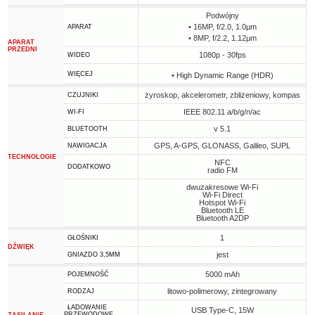
Podwójny
• 16MP, f/2.0, 1.0µm
APARAT
• 8MP, f/2.2, 1.12µm
APARAT
PRZEDNI
1080p - 30fps
WIDEO
WIĘCEJ
• High Dynamic Range (HDR)
żyroskop, akcelerometr, zbliżeniowy, kompas
CZUJNIKI
IEEE 802.11 a/b/g/n/ac
WI-FI
v 5.1
BLUETOOTH
GPS, A-GPS, GLONASS, Galileo, SUPL
NAWIGACJA
TECHNOLOGIE
NFC
DODATKOWO
radio FM
dwuzakresowe Wi-Fi
Wi-Fi Direct
Hotspot Wi-Fi
Bluetooth LE
Bluetooth A2DP
1
GŁOŚNIKI
DŹWIĘK
jest
GNIAZDO 3,5MM
5000 mAh
POJEMNOŚĆ
litowo-polimerowy, zintegrowany
RODZAJ
ŁADOWANIE
USB Type-C, 15W
PRZEWODOWE