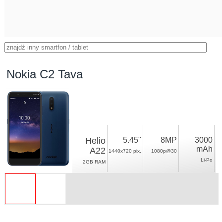
Nokia C2 Tava
Helio
5.45"
8MP
3000
mAh
A22
1440x720 pix.
1080p@30
Li-Po
2GB RAM