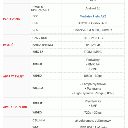
SYSTEM
Android 10
OPERACYJNY
Mediatek Helio A22
SOC
PLATFORMA
4x2GHz Cortex-A53
CPU
PowerVR GE8320, 660MHz
GPU
2/16, 2/32 GB
RAM / ROM
do 128GB
KARTA PAMIĘCI
PAMIĘĆ
ROM eMMC
WIĘCEJ
Podwójny
• 8MP, AF
APARAT
• 2MP
1080p - 30fps
WIDEO
APARAT TYLNY
• Lampa błyskowa
WIĘCEJ
• Panorama
• High Dynamic Range (HDR)
Pojedynczy
APARAT
• 5MP
APARAT PRZEDNI
720p - 30fps
WIDEO
akcelerometr, zbliżeniowy
CZUJNIKI
IEEE 802.11 a/b/g/n
WI-FI