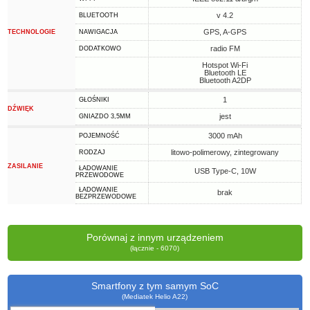
v 4.2
BLUETOOTH
GPS, A-GPS
TECHNOLOGIE
NAWIGACJA
radio FM
DODATKOWO
Hotspot Wi-Fi
Bluetooth LE
Bluetooth A2DP
1
GŁOŚNIKI
DŹWIĘK
jest
GNIAZDO 3,5MM
3000 mAh
POJEMNOŚĆ
litowo-polimerowy, zintegrowany
RODZAJ
ZASILANIE
ŁADOWANIE
USB Type-C, 10W
PRZEWODOWE
ŁADOWANIE
brak
BEZPRZEWODOWE
Porównaj z innym urządzeniem
(łącznie - 6070)
Smartfony z tym samym SoC
(Mediatek Helio A22)