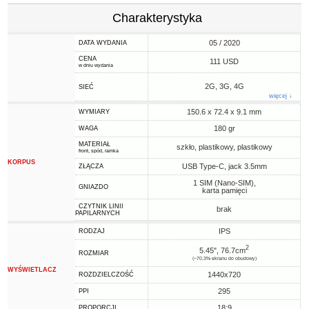
Charakterystyka
05 / 2020
DATA WYDANIA
CENA
111 USD
w dniu wydania
2G, 3G, 4G
SIEĆ
więcej ↓
150.6 x 72.4 x 9.1 mm
WYMIARY
180 gr
WAGA
MATERIAŁ
szkło, plastikowy, plastikowy
front, spód, ramka
KORPUS
USB Type-C, jack 3.5mm
ZŁĄCZA
1 SIM (Nano-SIM),
GNIAZDO
karta pamięci
CZYTNIK LINII
brak
PAPILARNYCH
IPS
RODZAJ
2
5.45", 76.7cm
ROZMIAR
(~70.3% ekranu do obudowy)
WYŚWIETLACZ
1440x720
ROZDZIELCZOŚĆ
295
PPI
18:9
PROPORCJI