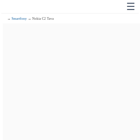
☰
→
Smartfony
→ Nokia C2 Tava