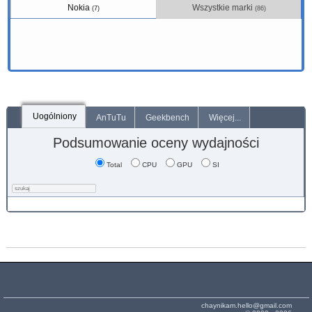
Nokia
Wszystkie marki
(7)
(86)
Uogólniony
AnTuTu
Geekbench
Więcej...
Podsumowanie oceny wydajności
Total
CPU
GPU
SI
chaynikam.hello@gmail.com