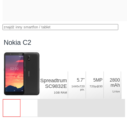
Nokia C2
Spreadtrum
5.7"
5MP
2800
mAh
SC9832E
1440x720
720p@30
pix.
Li-Ion
1GB RAM