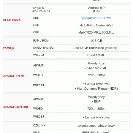
Android 9.0
SYSTEM
(Go)
OPERACYJNY
Spreadtrum SC9832E
SOC
PLATFORMA
4x1.4GHz Cortex-A53
CPU
Mali-T820 MP1, 680MHz
GPU
1/16 GB
RAM / ROM
do 64GB (oddzielne gniazdo)
KARTA PAMIĘCI
PAMIĘĆ
ROM eMMC
WIĘCEJ
Pojedynczy
APARAT
• 5MP, f/2.2, AF
720p - 30fps
WIDEO
APARAT TYLNY
• Lampa błyskowa
WIĘCEJ
• High Dynamic Range (HDR)
Pojedynczy
APARAT
• 5MP
APARAT PRZEDNI
720p - 30fps
WIDEO
WIĘCEJ
• Lampa błyskowa
akcelerometr, zbliżeniowy
CZUJNIKI
IEEE 802.11 a/b/g/n
WI-FI