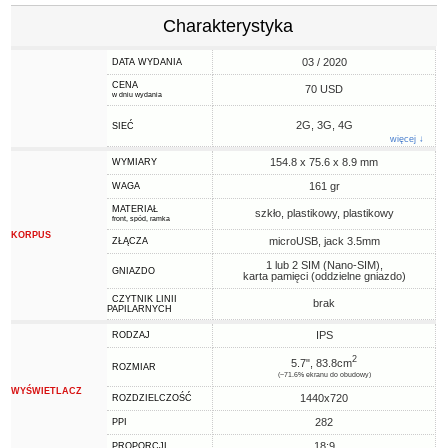
Charakterystyka
03 / 2020
DATA WYDANIA
CENA
70 USD
w dniu wydania
2G, 3G, 4G
SIEĆ
więcej ↓
154.8 x 75.6 x 8.9 mm
WYMIARY
161 gr
WAGA
MATERIAŁ
szkło, plastikowy, plastikowy
front, spód, ramka
KORPUS
microUSB, jack 3.5mm
ZŁĄCZA
1 lub 2 SIM (Nano-SIM),
GNIAZDO
karta pamięci (oddzielne gniazdo)
CZYTNIK LINII
brak
PAPILARNYCH
IPS
RODZAJ
2
5.7", 83.8cm
ROZMIAR
(~71.6% ekranu do obudowy)
WYŚWIETLACZ
1440x720
ROZDZIELCZOŚĆ
282
PPI
18:9
PROPORCJI