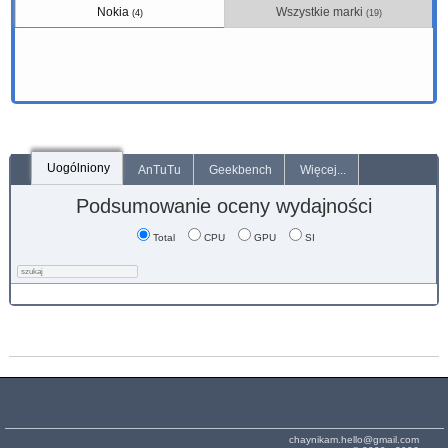
Nokia
Wszystkie marki
(4)
(19)
Uogólniony
AnTuTu
Geekbench
Więcej...
Podsumowanie oceny wydajności
Total
CPU
GPU
SI
chaynikam.hello@gmail.com