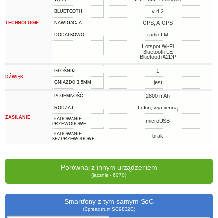
v 4.2
BLUETOOTH
GPS, A-GPS
TECHNOLOGIE
NAWIGACJA
radio FM
DODATKOWO
Hotspot Wi-Fi
Bluetooth LE
Bluetooth A2DP
1
GŁOŚNIKI
DŹWIĘK
jest
GNIAZDO 3,5MM
2800 mAh
POJEMNOŚĆ
Li-Ion, wymienną
RODZAJ
ZASILANIE
ŁADOWANIE
microUSB
PRZEWODOWE
ŁADOWANIE
brak
BEZPRZEWODOWE
Porównaj z innym urządzeniem
(łącznie - 6070)
Smartfony z tym samym SoC
(Spreadtrum SC9832E)