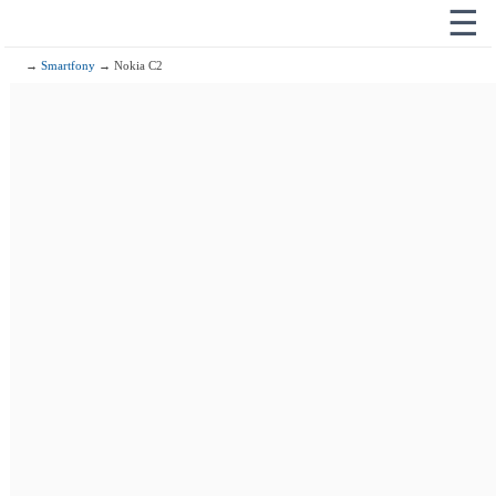
☰
→
Smartfony
→ Nokia C2