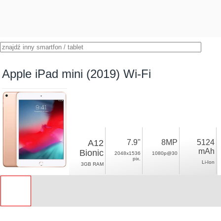
Apple iPad mini (2019) Wi-Fi
A12
7.9"
8MP
5124
mAh
Bionic
2048x1536
1080p@30
pix.
Li-Ion
3GB RAM