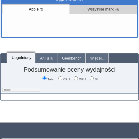
Apple
Wszystkie marki
(9)
(9)
Uogólniony
AnTuTu
Geekbench
Więcej...
Podsumowanie oceny wydajności
Total
CPU
GPU
SI