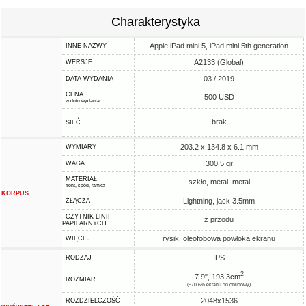
Charakterystyka
Apple iPad mini 5, iPad mini 5th generation
INNE NAZWY
A2133 (Global)
WERSJE
03 / 2019
DATA WYDANIA
CENA
500 USD
w dniu wydania
brak
SIEĆ
203.2 x 134.8 x 6.1 mm
WYMIARY
300.5 gr
WAGA
MATERIAŁ
szkło, metal, metal
front, spód, ramka
KORPUS
Lightning, jack 3.5mm
ZŁĄCZA
CZYTNIK LINII
z przodu
PAPILARNYCH
rysik, oleofobowa powłoka ekranu
WIĘCEJ
IPS
RODZAJ
2
7.9", 193.3cm
ROZMIAR
(~70.6% ekranu do obudowy)
2048x1536
ROZDZIELCZOŚĆ