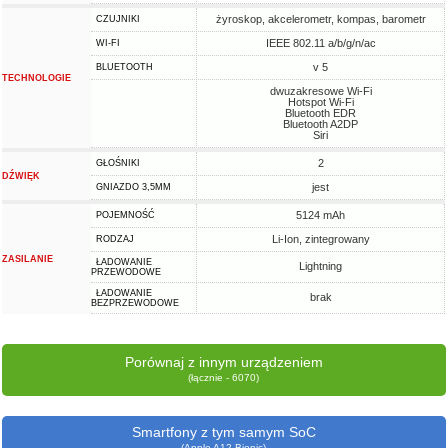
żyroskop, akcelerometr, kompas, barometr
CZUJNIKI
IEEE 802.11 a/b/g/n/ac
WI-FI
v 5
BLUETOOTH
TECHNOLOGIE
dwuzakresowe Wi-Fi
Hotspot Wi-Fi
Bluetooth EDR
Bluetooth A2DP
Siri
2
GŁOŚNIKI
DŹWIĘK
jest
GNIAZDO 3,5MM
5124 mAh
POJEMNOŚĆ
Li-Ion, zintegrowany
RODZAJ
ZASILANIE
ŁADOWANIE
Lightning
PRZEWODOWE
ŁADOWANIE
brak
BEZPRZEWODOWE
Porównaj z innym urządzeniem
(łącznie - 6070)
Smartfony z tym samym SoC
(Apple A12 Bionic)