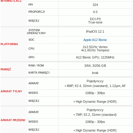
WYŚWIETLACZ
324
PPI
4:3
PROPORCJI
DCI-P3
WIĘCEJ
True-tone
SYSTEM
iPadOS 12.1
OPERACYJNY
Apple A12 Bionic
SOC
PLATFORMA
2x2.5GHz Vortex
CPU
4x1.6GHz Tempest
A12 Bionic GPU, 1125MHz
GPU
3/64, 3/256 GB
RAM / ROM
PAMIĘĆ
brak
KARTA PAMIĘCI
Pojedynczy
APARAT
• 8MP, f/2.4, 32mm (standard), 1.12µm, AF
APARAT TYLNY
1080p - 30fps
WIDEO
WIĘCEJ
• High Dynamic Range (HDR)
Pojedynczy
APARAT
• 7MP, f/2.2, 31mm (standard)
APARAT PRZEDNI
1080p - 30fps
WIDEO
WIĘCEJ
• High Dynamic Range (HDR)