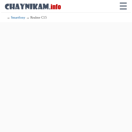
☰
→
Smartfony
→ Realme C15