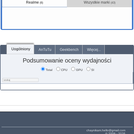
Realme
Wszystkie marki
(6)
(43)
Uogólniony
AnTuTu
Geekbench
Więcej...
Podsumowanie oceny wydajności
Total
CPU
GPU
SI
chaynikam.hello@gmail.com
© 2009 - 2026