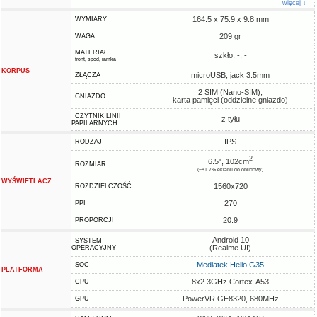
więcej ↓
164.5 x 75.9 x 9.8 mm
WYMIARY
209 gr
WAGA
MATERIAŁ
szkło, -, -
front, spód, ramka
KORPUS
microUSB, jack 3.5mm
ZŁĄCZA
2 SIM (Nano-SIM),
GNIAZDO
karta pamięci (oddzielne gniazdo)
CZYTNIK LINII
z tyłu
PAPILARNYCH
IPS
RODZAJ
2
6.5", 102cm
ROZMIAR
(~81.7% ekranu do obudowy)
WYŚWIETLACZ
1560x720
ROZDZIELCZOŚĆ
270
PPI
20:9
PROPORCJI
Android 10
SYSTEM
(Realme UI)
OPERACYJNY
Mediatek Helio G35
SOC
PLATFORMA
8x2.3GHz Cortex-A53
CPU
PowerVR GE8320, 680MHz
GPU