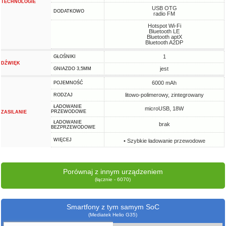
TECHNOLOGIE
USB OTG
DODATKOWO
radio FM
Hotspot Wi-Fi
Bluetooth LE
Bluetooth aptX
Bluetooth A2DP
1
GŁOŚNIKI
DŹWIĘK
jest
GNIAZDO 3,5MM
6000 mAh
POJEMNOŚĆ
litowo-polimerowy, zintegrowany
RODZAJ
ŁADOWANIE
microUSB, 18W
PRZEWODOWE
ZASILANIE
ŁADOWANIE
brak
BEZPRZEWODOWE
WIĘCEJ
• Szybkie ładowanie przewodowe
Porównaj z innym urządzeniem
(łącznie - 6070)
Smartfony z tym samym SoC
(Mediatek Helio G35)