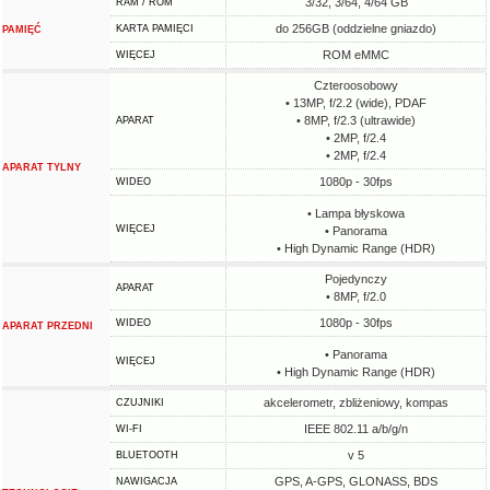
3/32, 3/64, 4/64 GB
RAM / ROM
do 256GB (oddzielne gniazdo)
KARTA PAMIĘCI
PAMIĘĆ
ROM eMMC
WIĘCEJ
Czteroosobowy
• 13MP, f/2.2 (wide), PDAF
• 8MP, f/2.3 (ultrawide)
APARAT
• 2MP, f/2.4
• 2MP, f/2.4
APARAT TYLNY
1080p - 30fps
WIDEO
• Lampa błyskowa
WIĘCEJ
• Panorama
• High Dynamic Range (HDR)
Pojedynczy
APARAT
• 8MP, f/2.0
1080p - 30fps
WIDEO
APARAT PRZEDNI
• Panorama
WIĘCEJ
• High Dynamic Range (HDR)
akcelerometr, zbliżeniowy, kompas
CZUJNIKI
IEEE 802.11 a/b/g/n
WI-FI
v 5
BLUETOOTH
GPS, A-GPS, GLONASS, BDS
NAWIGACJA