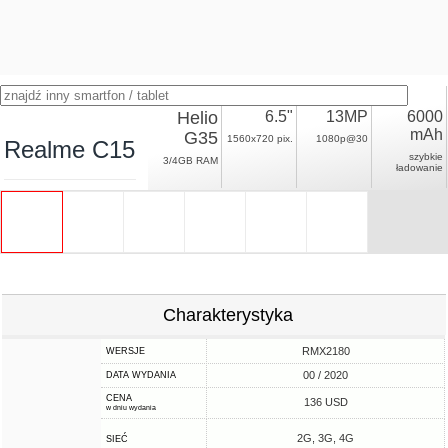
Helio
6.5"
13MP
6000
mAh
G35
1560x720 pix.
1080p@30
Realme C15
szybkie
3/4GB RAM
ładowanie
Charakterystyka
RMX2180
WERSJE
00 / 2020
DATA WYDANIA
CENA
136 USD
w dniu wydania
2G, 3G, 4G
SIEĆ