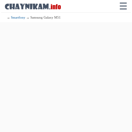
☰
→
Smartfony
→ Samsung Galaxy M51