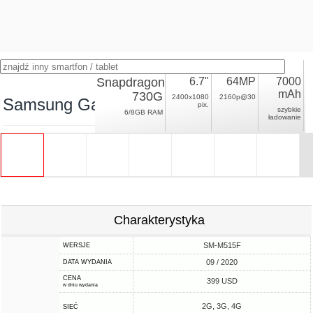
Snapdragon
6.7"
64MP
7000
mAh
730G
2400x1080
2160p@30
Samsung Galaxy M51
pix.
szybkie
6/8GB RAM
ładowanie
Charakterystyka
SM-M515F
WERSJE
09 / 2020
DATA WYDANIA
CENA
399 USD
w dniu wydania
2G, 3G, 4G
SIEĆ