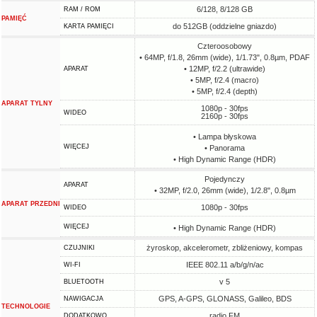
6/128, 8/128 GB
RAM / ROM
PAMIĘĆ
do 512GB (oddzielne gniazdo)
KARTA PAMIĘCI
Czteroosobowy
• 64MP, f/1.8, 26mm (wide), 1/1.73", 0.8µm, PDAF
• 12MP, f/2.2 (ultrawide)
APARAT
• 5MP, f/2.4 (macro)
• 5MP, f/2.4 (depth)
APARAT TYLNY
1080p - 30fps
WIDEO
2160p - 30fps
• Lampa błyskowa
WIĘCEJ
• Panorama
• High Dynamic Range (HDR)
Pojedynczy
APARAT
• 32MP, f/2.0, 26mm (wide), 1/2.8", 0.8µm
APARAT PRZEDNI
1080p - 30fps
WIDEO
WIĘCEJ
• High Dynamic Range (HDR)
żyroskop, akcelerometr, zbliżeniowy, kompas
CZUJNIKI
IEEE 802.11 a/b/g/n/ac
WI-FI
v 5
BLUETOOTH
GPS, A-GPS, GLONASS, Galileo, BDS
NAWIGACJA
TECHNOLOGIE
radio FM
DODATKOWO