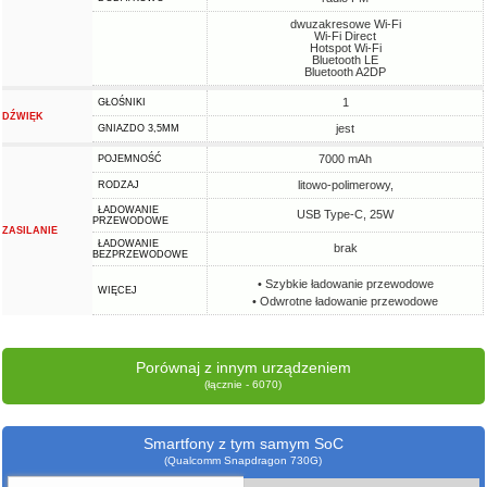
dwuzakresowe Wi-Fi
Wi-Fi Direct
Hotspot Wi-Fi
Bluetooth LE
Bluetooth A2DP
1
GŁOŚNIKI
DŹWIĘK
jest
GNIAZDO 3,5MM
7000 mAh
POJEMNOŚĆ
litowo-polimerowy,
RODZAJ
ŁADOWANIE
USB Type-C, 25W
PRZEWODOWE
ZASILANIE
ŁADOWANIE
brak
BEZPRZEWODOWE
• Szybkie ładowanie przewodowe
WIĘCEJ
• Odwrotne ładowanie przewodowe
Porównaj z innym urządzeniem
(łącznie - 6070)
Smartfony z tym samym SoC
(Qualcomm Snapdragon 730G)