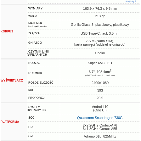
więcej ↓
163.9 x 76.3 x 9.5 mm
WYMIARY
213 gr
WAGA
MATERIAŁ
Gorilla Glass 3, plastikowy, plastikowy
front, spód, ramka
KORPUS
USB Type-C, jack 3.5mm
ZŁĄCZA
2 SIM (Nano-SIM),
GNIAZDO
karta pamięci (oddzielne gniazdo)
CZYTNIK LINII
z boku
PAPILARNYCH
Super AMOLED
RODZAJ
2
6.7", 108.4cm
ROZMIAR
(~86.7% ekranu do obudowy)
WYŚWIETLACZ
2400x1080
ROZDZIELCZOŚĆ
393
PPI
20:9
PROPORCJI
Android 10
SYSTEM
(One UI)
OPERACYJNY
Qualcomm Snapdragon 730G
SOC
PLATFORMA
2x2.2GHz Cortex-A76
CPU
6x1.8GHz Cortex-A55
Adreno 618, 825MHz
GPU