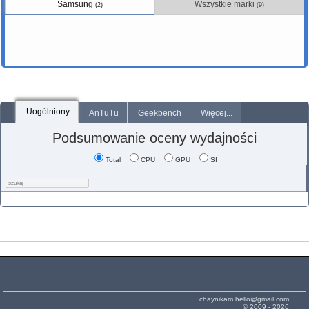
Samsung
Wszystkie marki
(2)
(9)
Uogólniony
AnTuTu
Geekbench
Więcej...
Podsumowanie oceny wydajności
Total
CPU
GPU
SI
chaynikam.hello@gmail.com
© 2009 - 2026