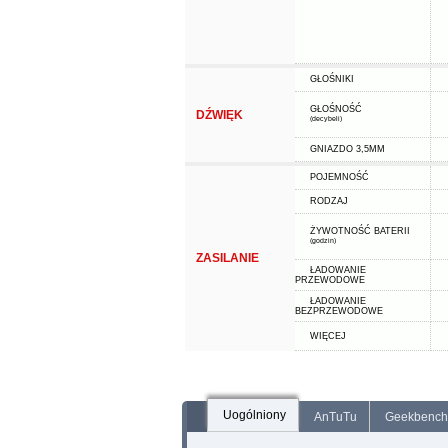
GŁOŚNIKI
GŁOŚNOŚĆ
DŹWIĘK
(decybeli)
GNIAZDO 3,5MM
POJEMNOŚĆ
RODZAJ
ŻYWOTNOŚĆ BATERII
(godzin)
ZASILANIE
ŁADOWANIE
PRZEWODOWE
ŁADOWANIE
BEZPRZEWODOWE
WIĘCEJ
Uogólniony
AnTuTu
Geekbench