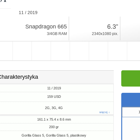
11 / 2019
200gr, grubość 8.6mm
6.3"
Snapdragon 665
Android 9.0
3/4GB RAM
2340x1080 pix.
32/64/128GB ROM
Charakterystyka
11 / 2019
159 USD
2G, 3G, 4G
więcej ↓
161.1 x 75.4 x 8.6 mm
200 gr
Gorilla Glass 5, Gorilla Glass 5, plastikowy