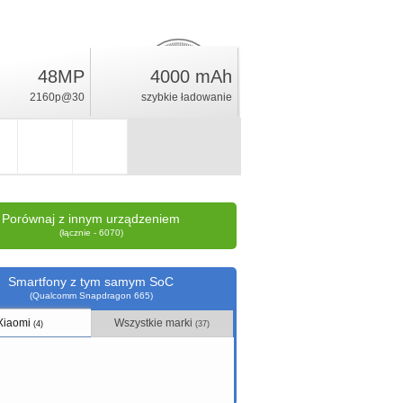
48MP
4000 mAh
6.5
%
2160p@30
szybkie ładowanie
ocena
Porównaj z innym urządzeniem
(łącznie - 6070)
Smartfony z tym samym SoC
(Qualcomm Snapdragon 665)
Xiaomi
Wszystkie marki
(4)
(37)