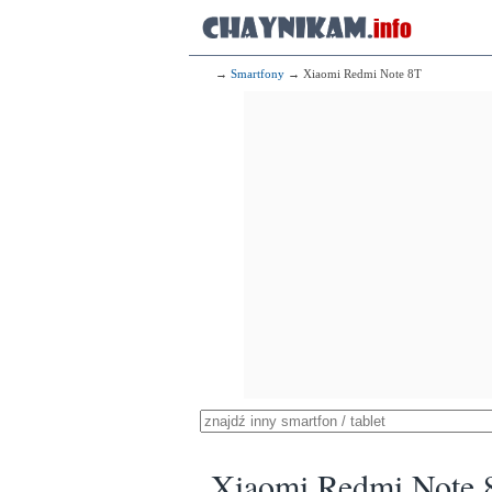
→
Smartfony
→ Xiaomi Redmi Note 8T
Xiaomi Redmi Note 