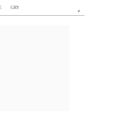
E
GRY
pl