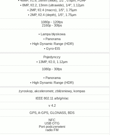
• 48MP, f/1.8, 26mm (wide), 1/2", 0.8µm, PDAF
• 8MP, f/2.2, 13mm (ultrawide), 1/4", 1.12µm
• 2MP, f/2.4 (macro), 1/5", 1.75µm
• 2MP, f/2.4 (depth), 1/5", 1.75µm
1080p - 120fps
2160p - 30fps
• Lampa błyskowa
• Panorama
• High Dynamic Range (HDR)
• Gyro-EIS
Pojedynczy
• 13MP, f/2.0, 1.12µm
1080p - 30fps
• Panorama
• High Dynamic Range (HDR)
żyroskop, akcelerometr, zbliżeniowy, kompas
IEEE 802.11 a/b/g/n/ac
v 4.2
GPS, A-GPS, GLONASS, BDS
NFC
USB OTG
Port podczerwieni
radio FM