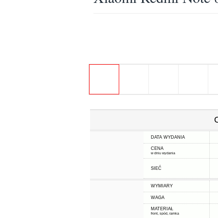
DATA WYDANIA
CENA
w dniu wydania
SIEĆ
WYMIARY
WAGA
MATERIAŁ
front, spód, ramka