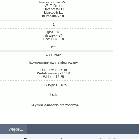
dwuzakresowe Wi-Fi
Wi-Fi Direct
Hotspot Wi-Fi
Bluetooth LE
Bluetooth A2DP
1
głos - 78
dźwięk - 74
dzwonek - 79
jest
4000 mAh
litowo-polimerowy, zintegrowany
Rozmowa - 27:19
Web-browsing - 14:50
Wideo - 14:29
USB Type-C, 18W
brak
• Szybkie ładowanie przewodowe
Więcej...