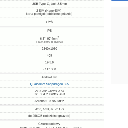
USB Type-C, jack 3.5mm
2 SIM (Nano-SIM),
karta pamięci (oddzielne gniazdo)
z tyłu
IPS
2
6.3", 97.4cm
(~80.2% ekranu do obudowy)
2340x1080
409
19.5:9
- / 1:1360
Android 9.0
Qualcomm Snapdragon 665
2x2GHz Cortex-A73
6x1.8GHz Cortex-A53
Adreno 610, 950MHz
3/32, 4/64, 4/128 GB
do 256GB (oddzielne gniazdo)
Czteroosobowy