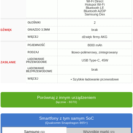
Wi-Fi Direct
Hotspot Wi-Fi
Bluetooth LE
Bluetooth A2DP
Samsung Dex
2
GŁOŚNIKI
brak
GNIAZDO 3,5MM
DŹWIĘK
dźwięk firmy AKG
WIĘCEJ
8000 mAh
POJEMNOŚĆ
litowo-polimerowy, zintegrowany
RODZAJ
ŁADOWANIE
USB Type-C, 45W
PRZEWODOWE
ZASILANIE
ŁADOWANIE
brak
BEZPRZEWODOWE
WIĘCEJ
• Szybkie ładowanie przewodowe
Porównaj z innym urządzeniem
(łącznie - 6070)
Smartfony z tym samym SoC
(Qualcomm Snapdragon 865+)
Samsung
Wszystkie marki
(11)
(15)