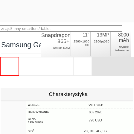
Snapdragon
11"
13MP
8000
mAh
865+
2560x1600
2160p@30
Samsung Galaxy Tab S7 5G
pix.
szybkie
6/8GB RAM
ładowanie
Charakterystyka
SM-T876B
WERSJE
08 / 2020
DATA WYDANIA
CENA
778 USD
w dniu wydania
2G, 3G, 4G, 5G
SIEĆ