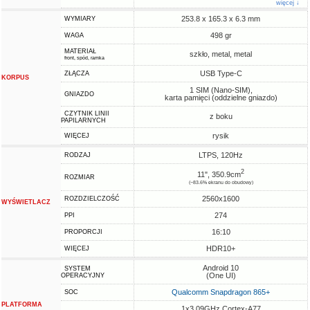
więcej ↓
253.8 x 165.3 x 6.3 mm
WYMIARY
498 gr
WAGA
MATERIAŁ
szkło, metal, metal
front, spód, ramka
USB Type-C
ZŁĄCZA
KORPUS
1 SIM (Nano-SIM),
GNIAZDO
karta pamięci (oddzielne gniazdo)
CZYTNIK LINII
z boku
PAPILARNYCH
rysik
WIĘCEJ
LTPS, 120Hz
RODZAJ
2
11", 350.9cm
ROZMIAR
(~83.6% ekranu do obudowy)
2560x1600
ROZDZIELCZOŚĆ
WYŚWIETLACZ
274
PPI
16:10
PROPORCJI
HDR10+
WIĘCEJ
Android 10
SYSTEM
(One UI)
OPERACYJNY
Qualcomm Snapdragon 865+
SOC
PLATFORMA
1x3.09GHz Cortex-A77