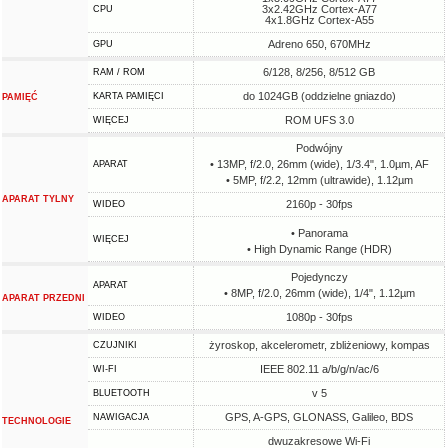
3x2.42GHz Cortex-A77
CPU
4x1.8GHz Cortex-A55
Adreno 650, 670MHz
GPU
6/128, 8/256, 8/512 GB
RAM / ROM
do 1024GB (oddzielne gniazdo)
KARTA PAMIĘCI
PAMIĘĆ
ROM UFS 3.0
WIĘCEJ
Podwójny
• 13MP, f/2.0, 26mm (wide), 1/3.4", 1.0µm, AF
APARAT
• 5MP, f/2.2, 12mm (ultrawide), 1.12µm
APARAT TYLNY
2160p - 30fps
WIDEO
• Panorama
WIĘCEJ
• High Dynamic Range (HDR)
Pojedynczy
APARAT
• 8MP, f/2.0, 26mm (wide), 1/4", 1.12µm
APARAT PRZEDNI
1080p - 30fps
WIDEO
żyroskop, akcelerometr, zbliżeniowy, kompas
CZUJNIKI
IEEE 802.11 a/b/g/n/ac/6
WI-FI
v 5
BLUETOOTH
GPS, A-GPS, GLONASS, Galileo, BDS
NAWIGACJA
TECHNOLOGIE
dwuzakresowe Wi-Fi