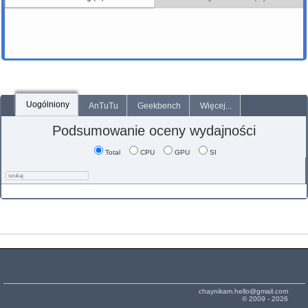
Uogólniony
AnTuTu
Geekbench
Więcej...
Podsumowanie oceny wydajności
Total
CPU
GPU
SI
chaynikam.hello@gmail.com
© 2009 - 2026