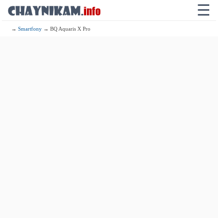
☰
→
Smartfony
→ BQ Aquaris X Pro