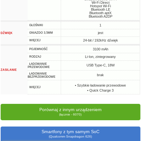
Wi-Fi Direct
Hotspot Wi-Fi
Bluetooth LE
Bluetooth aptX
Bluetooth A2DP
1
GŁOŚNIKI
jest
GNIAZDO 3,5MM
DŹWIĘK
24-bit / 192kHz dźwięk
WIĘCEJ
3100 mAh
POJEMNOŚĆ
Li-Ion, zintegrowany
RODZAJ
ŁADOWANIE
USB Type-C, 18W
PRZEWODOWE
ZASILANIE
ŁADOWANIE
brak
BEZPRZEWODOWE
• Szybkie ładowanie przewodowe
WIĘCEJ
• Quick Charge 3
Porównaj z innym urządzeniem
(łącznie - 6070)
Smartfony z tym samym SoC
(Qualcomm Snapdragon 626)