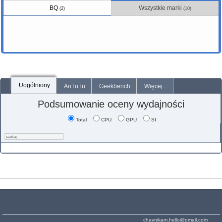
BQ
Wszystkie marki
(2)
(10)
Uogólniony
AnTuTu
Geekbench
Więcej...
Podsumowanie oceny wydajności
Total
CPU
GPU
SI
chaynikam.hello@gmail.com