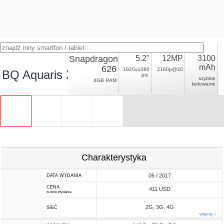
Snapdragon
5.2"
12MP
3100
mAh
626
1920x1080
2160p@30
BQ Aquaris X Pro
pix.
szybkie
4GB RAM
ładowanie
Charakterystyka
06 / 2017
DATA WYDANIA
CENA
411 USD
w dniu wydania
2G, 3G, 4G
SIEĆ
więcej ↓