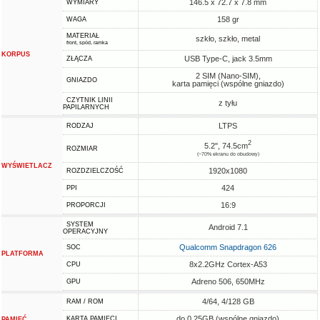
146.5 x 72.7 x 7.8 mm
WYMIARY
158 gr
WAGA
MATERIAŁ
szkło, szkło, metal
front, spód, ramka
KORPUS
USB Type-C, jack 3.5mm
ZŁĄCZA
2 SIM (Nano-SIM),
GNIAZDO
karta pamięci (wspólne gniazdo)
CZYTNIK LINII
z tyłu
PAPILARNYCH
LTPS
RODZAJ
2
5.2", 74.5cm
ROZMIAR
(~70% ekranu do obudowy)
WYŚWIETLACZ
1920x1080
ROZDZIELCZOŚĆ
424
PPI
16:9
PROPORCJI
SYSTEM
Android 7.1
OPERACYJNY
Qualcomm Snapdragon 626
SOC
PLATFORMA
8x2.2GHz Cortex-A53
CPU
Adreno 506, 650MHz
GPU
4/64, 4/128 GB
RAM / ROM
do 0.25GB (wspólne gniazdo)
KARTA PAMIĘCI
PAMIĘĆ