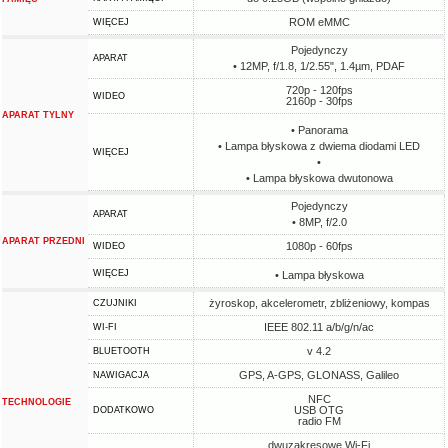
ROM eMMC
WIĘCEJ
Pojedynczy
APARAT
• 12MP, f/1.8, 1/2.55", 1.4µm, PDAF
720p - 120fps
WIDEO
2160p - 30fps
APARAT TYLNY
• Panorama
• Lampa błyskowa z dwiema diodami LED
WIĘCEJ
•
• Lampa błyskowa dwutonowa
Pojedynczy
APARAT
• 8MP, f/2.0
APARAT PRZEDNI
1080p - 60fps
WIDEO
WIĘCEJ
• Lampa błyskowa
żyroskop, akcelerometr, zbliżeniowy, kompas
CZUJNIKI
IEEE 802.11 a/b/g/n/ac
WI-FI
v 4.2
BLUETOOTH
GPS, A-GPS, GLONASS, Galileo
NAWIGACJA
NFC
TECHNOLOGIE
USB OTG
DODATKOWO
radio FM
dwuzakresowe Wi-Fi