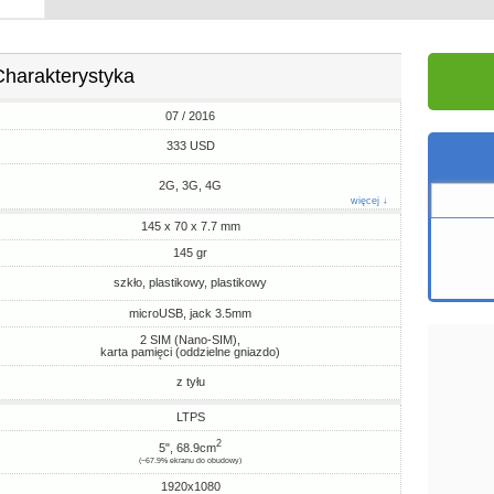
Charakterystyka
07 / 2016
333 USD
2G, 3G, 4G
więcej ↓
145 x 70 x 7.7 mm
145 gr
szkło, plastikowy, plastikowy
microUSB, jack 3.5mm
2 SIM (Nano-SIM),
karta pamięci (oddzielne gniazdo)
z tyłu
LTPS
2
5", 68.9cm
(~67.9% ekranu do obudowy)
1920x1080