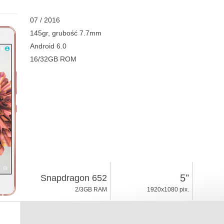
07 / 2016
145gr, grubość 7.7mm
Android 6.0
16/32GB ROM
5"
Snapdragon 652
2/3GB RAM
1920x1080 pix.