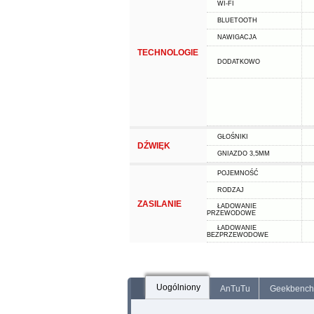
WI-FI
BLUETOOTH
NAWIGACJA
TECHNOLOGIE
DODATKOWO
GŁOŚNIKI
DŹWIĘK
GNIAZDO 3,5MM
POJEMNOŚĆ
RODZAJ
ZASILANIE
ŁADOWANIE
PRZEWODOWE
ŁADOWANIE
BEZPRZEWODOWE
Uogólniony
AnTuTu
Geekbench