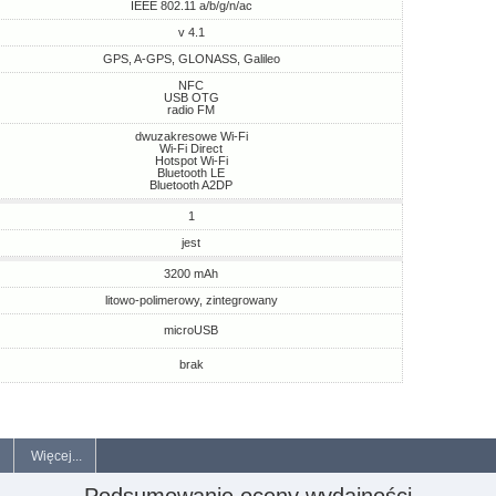
IEEE 802.11 a/b/g/n/ac
v 4.1
GPS, A-GPS, GLONASS, Galileo
NFC
USB OTG
radio FM
dwuzakresowe Wi-Fi
Wi-Fi Direct
Hotspot Wi-Fi
Bluetooth LE
Bluetooth A2DP
1
jest
3200 mAh
litowo-polimerowy, zintegrowany
microUSB
brak
Więcej...