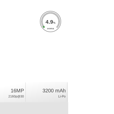
4.9
%
ocena
16MP
3200 mAh
2160p@30
Li-Po