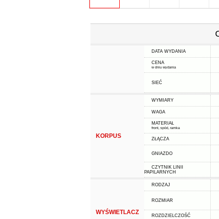
DATA WYDANIA
CENA
w dniu wydania
SIEĆ
WYMIARY
WAGA
MATERIAŁ
front, spód, ramka
KORPUS
ZŁĄCZA
GNIAZDO
CZYTNIK LINII
PAPILARNYCH
RODZAJ
ROZMIAR
WYŚWIETLACZ
ROZDZIELCZOŚĆ