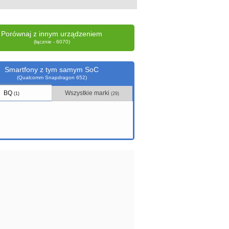
Porównaj z innym urządzeniem
(łącznie - 6070)
Smartfony z tym samym SoC
(Qualcomm Snapdragon 652)
BQ
Wszystkie marki
(1)
(29)