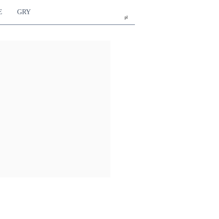
E
GRY
pl