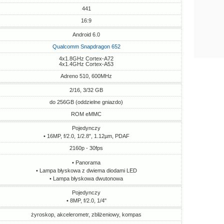
441
16:9
Android 6.0
Qualcomm Snapdragon 652
4x1.8GHz Cortex-A72
4x1.4GHz Cortex-A53
Adreno 510, 600MHz
2/16, 3/32 GB
do 256GB (oddzielne gniazdo)
ROM eMMC
Pojedynczy
• 16MP, f/2.0, 1/2.8", 1.12µm, PDAF
2160p - 30fps
• Panorama
• Lampa błyskowa z dwiema diodami LED
• Lampa błyskowa dwutonowa
Pojedynczy
• 8MP, f/2.0, 1/4"
żyroskop, akcelerometr, zbliżeniowy, kompas