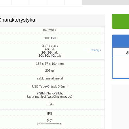
Charakterystyka
04 / 2017
200 USD
2G, 3G, 4G
2G
: tak
więcej ↓
B
2G, 3G
: tak
2G, 3G, 4G
: tak
154 x 77 x 10.4 mm
207 gr
szkło, metal, metal
USB Type-C, jack 3.5mm
2 SIM (Nano-SIM),
karta pamięci (wspólne gniazdo)
z tyłu
IPS
5.5"
(~73% ekranu do obudowy)