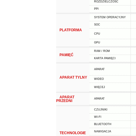
ROZDZIELCZOŚĆ
PPI
SYSTEM OPERACYJNY
SOC
PLATFORMA
CPU
GPU
RAM / ROM
PAMIĘĆ
KARTA PAMIĘCI
APARAT
APARAT TYLNY
WIDEO
WIĘCEJ
APARAT
APARAT
PRZEDNI
CZUJNIKI
WI-FI
BLUETOOTH
NAWIGACJA
TECHNOLOGIE