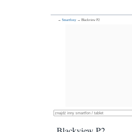
→
Smartfony
→ Blackview P2
Blackview P2