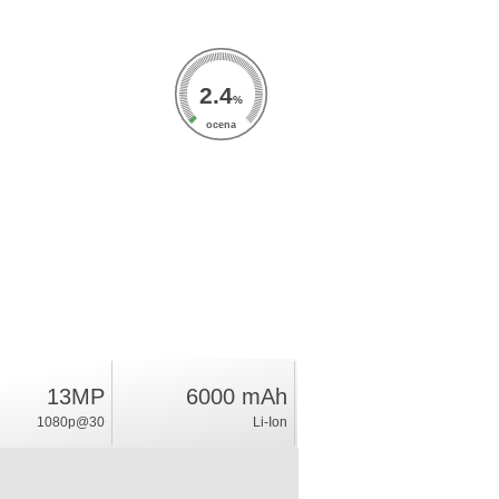
2.4
%
ocena
13MP
6000 mAh
1080p@30
Li-Ion