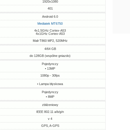
1920x1080
401
Android 6.0
Mediatek MT6750
4x1.5GHz Cortex-A53
4x1GHz Cortex-A53
Mali-T860 MP2, 520MHz
4/64 GB
do 128GB (wspólne gniazdo)
Pojedynczy
• 13MP
1080p - 30fps
• Lampa błyskowa
Pojedynczy
• 8MP
zbliżeniowy
IEEE 802.11 a/b/g/n
v 4
GPS, A-GPS