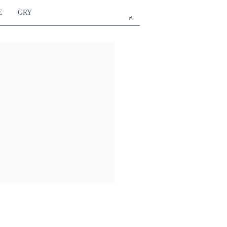
E
GRY
pl