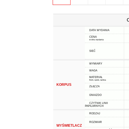
DATA WYDANIA
CENA
w dniu wydania
SIEĆ
WYMIARY
WAGA
MATERIAŁ
front, spód, ramka
KORPUS
ZŁĄCZA
GNIAZDO
CZYTNIK LINII
PAPILARNYCH
RODZAJ
ROZMIAR
WYŚWIETLACZ