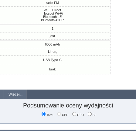
radio FM
Wi-Fi Direct
Hotspot Wi-Fi
Bluetooth LE
Bluetooth A2DP
1
jest
6000 mAh
Li-Ion,
USB Type-C
brak
Więcej...
Podsumowanie oceny wydajności
Total
CPU
GPU
SI