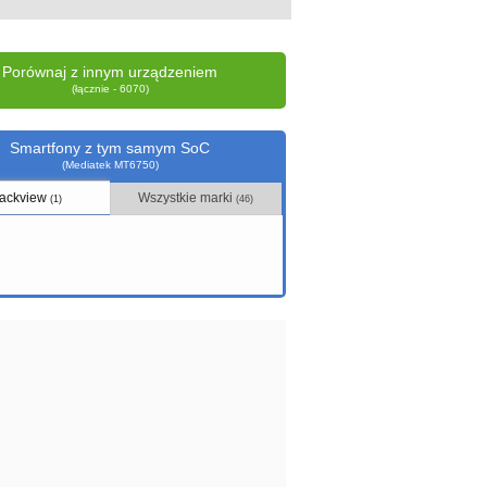
Porównaj z innym urządzeniem
(łącznie - 6070)
Smartfony z tym samym SoC
(Mediatek MT6750)
lackview
Wszystkie marki
(1)
(46)