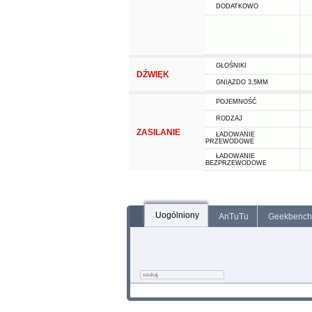
DODATKOWO
GŁOŚNIKI
DŹWIĘK
GNIAZDO 3,5MM
POJEMNOŚĆ
RODZAJ
ZASILANIE
ŁADOWANIE
PRZEWODOWE
ŁADOWANIE
BEZPRZEWODOWE
Uogólniony
AnTuTu
Geekbench