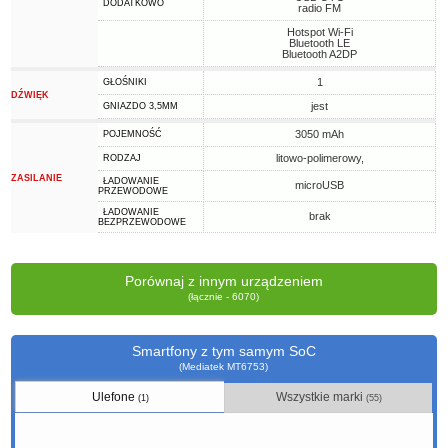
DODATKOWO
radio FM
Hotspot Wi-Fi
Bluetooth LE
Bluetooth A2DP
1
GŁOŚNIKI
DŹWIĘK
jest
GNIAZDO 3,5MM
3050 mAh
POJEMNOŚĆ
litowo-polimerowy,
RODZAJ
ZASILANIE
ŁADOWANIE
microUSB
PRZEWODOWE
ŁADOWANIE
brak
BEZPRZEWODOWE
Porównaj z innym urządzeniem
(łącznie - 6070)
Smartfony z tym samym SoC
(Mediatek MT6753)
Ulefone
Wszystkie marki
(1)
(55)