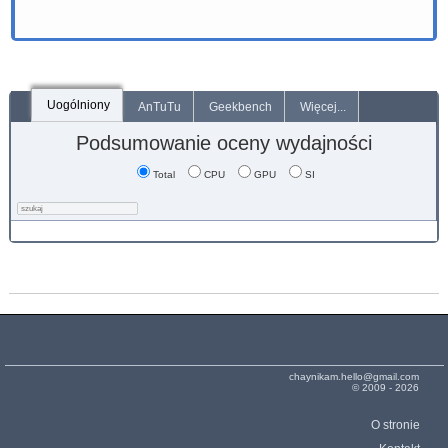
Uogólniony
AnTuTu
Geekbench
Więcej...
Podsumowanie oceny wydajności
Total
CPU
GPU
SI
chaynikam.hello@gmail.com
© 2009 - 2026
O stronie