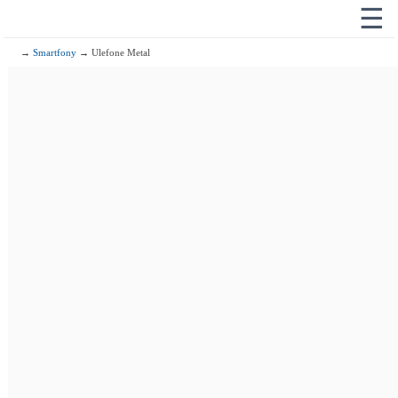
☰
→
Smartfony
→ Ulefone Metal