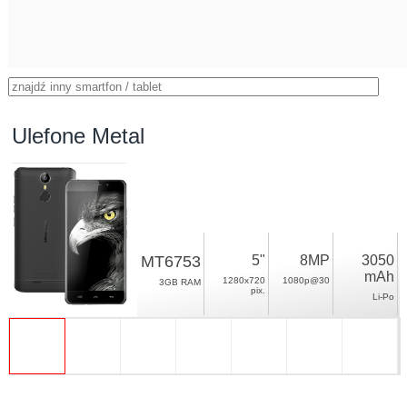
Ulefone Metal
MT6753
5"
8MP
3050
mAh
1280x720
1080p@30
3GB RAM
pix.
Li-Po