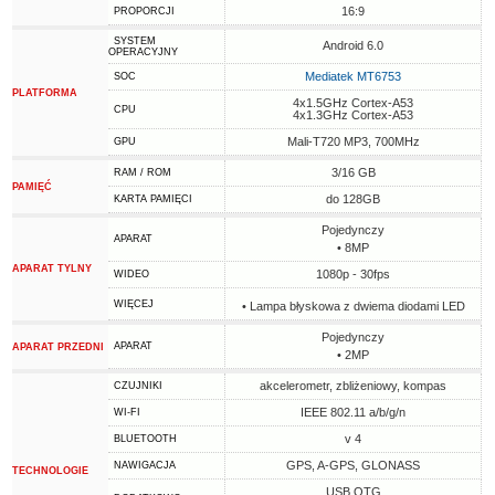
16:9
PROPORCJI
SYSTEM
Android 6.0
OPERACYJNY
Mediatek MT6753
SOC
PLATFORMA
4x1.5GHz Cortex-A53
CPU
4x1.3GHz Cortex-A53
Mali-T720 MP3, 700MHz
GPU
3/16 GB
RAM / ROM
PAMIĘĆ
do 128GB
KARTA PAMIĘCI
Pojedynczy
APARAT
• 8MP
APARAT TYLNY
1080p - 30fps
WIDEO
WIĘCEJ
• Lampa błyskowa z dwiema diodami LED
Pojedynczy
APARAT
APARAT PRZEDNI
• 2MP
akcelerometr, zbliżeniowy, kompas
CZUJNIKI
IEEE 802.11 a/b/g/n
WI-FI
v 4
BLUETOOTH
GPS, A-GPS, GLONASS
NAWIGACJA
TECHNOLOGIE
USB OTG