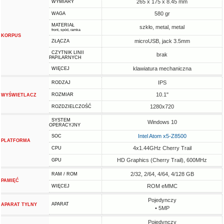
265 x 175 x 8.45 mm
WYMIARY
580 gr
WAGA
MATERIAŁ
szkło, metal, metal
front, spód, ramka
KORPUS
microUSB, jack 3.5mm
ZŁĄCZA
CZYTNIK LINII
brak
PAPILARNYCH
klawiatura mechaniczna
WIĘCEJ
IPS
RODZAJ
10.1"
ROZMIAR
WYŚWIETLACZ
1280x720
ROZDZIELCZOŚĆ
SYSTEM
Windows 10
OPERACYJNY
Intel Atom x5-Z8500
SOC
PLATFORMA
4x1.44GHz Cherry Trail
CPU
HD Graphics (Cherry Trail), 600MHz
GPU
2/32, 2/64, 4/64, 4/128 GB
RAM / ROM
PAMIĘĆ
ROM eMMC
WIĘCEJ
Pojedynczy
APARAT
APARAT TYLNY
• 5MP
Pojedynczy