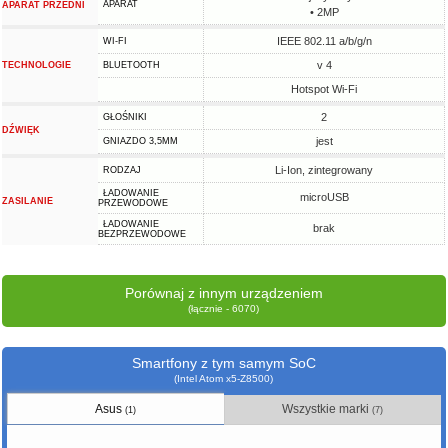
APARAT
APARAT PRZEDNI
• 2MP
IEEE 802.11 a/b/g/n
WI-FI
v 4
TECHNOLOGIE
BLUETOOTH
Hotspot Wi-Fi
2
GŁOŚNIKI
DŹWIĘK
jest
GNIAZDO 3,5MM
Li-Ion, zintegrowany
RODZAJ
ŁADOWANIE
microUSB
ZASILANIE
PRZEWODOWE
ŁADOWANIE
brak
BEZPRZEWODOWE
Porównaj z innym urządzeniem
(łącznie - 6070)
Smartfony z tym samym SoC
(Intel Atom x5-Z8500)
Asus
Wszystkie marki
(1)
(7)