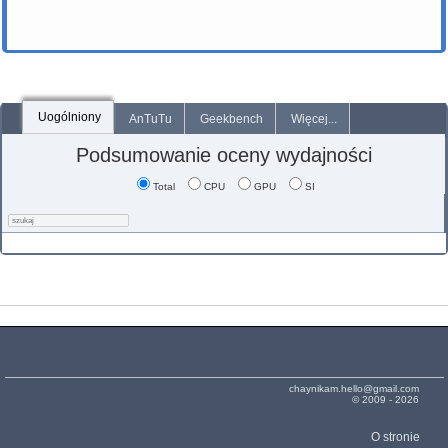
Uogólniony
AnTuTu
Geekbench
Więcej...
Podsumowanie oceny wydajności
Total
CPU
GPU
SI
chaynikam.hello@gmail.com
© 2009 - 2026
O stronie