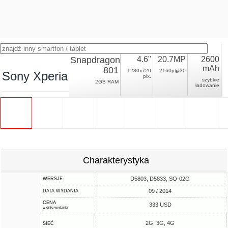
Snapdragon
4.6"
20.7MP
2600
mAh
801
1280x720
2160p@30
Sony Xperia Z3 Compact
pix.
szybkie
2GB RAM
ładowanie
Charakterystyka
D5803, D5833, SO-02G
WERSJE
09 / 2014
DATA WYDANIA
CENA
333 USD
w dniu wydania
2G, 3G, 4G
SIEĆ