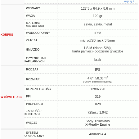
więcej ↓
127.3 x 64.9 x 8.6 mm
WYMIARY
129 gr
WAGA
MATERIAŁ
szkło, szkło, metal
front, spód, ramka
IP68
WODOODPORNY
KORPUS
microUSB, jack 3.5mm
ZŁĄCZA
1 SIM (Nano-SIM),
GNIAZDO
karta pamięci (oddzielne gniazdo)
CZYTNIK LINII
brak
PAPILARNYCH
IPS
RODZAJ
2
4.6", 58.3cm
ROZMIAR
(~70.6% ekranu do obudowy)
1280x720
ROZDZIELCZOŚĆ
319
PPI
WYŚWIETLACZ
16:9
PROPORCJI
JASNOŚĆ /
725nit / 1:942
KONTRAST
Sony Triluminos
WIĘCEJ
X-Reality Engine
SYSTEM
Android 4.4
OPERACYJNY