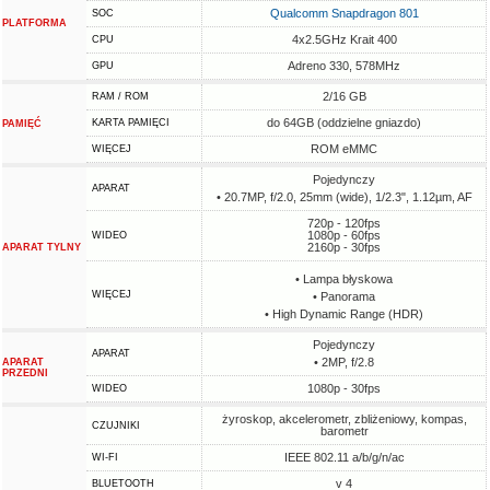
Qualcomm Snapdragon 801
SOC
PLATFORMA
4x2.5GHz Krait 400
CPU
Adreno 330, 578MHz
GPU
2/16 GB
RAM / ROM
do 64GB (oddzielne gniazdo)
KARTA PAMIĘCI
PAMIĘĆ
ROM eMMC
WIĘCEJ
Pojedynczy
APARAT
• 20.7MP, f/2.0, 25mm (wide), 1/2.3", 1.12µm, AF
720p - 120fps
1080p - 60fps
WIDEO
2160p - 30fps
APARAT TYLNY
• Lampa błyskowa
WIĘCEJ
• Panorama
• High Dynamic Range (HDR)
Pojedynczy
APARAT
• 2MP, f/2.8
APARAT
PRZEDNI
1080p - 30fps
WIDEO
żyroskop, akcelerometr, zbliżeniowy, kompas,
CZUJNIKI
barometr
IEEE 802.11 a/b/g/n/ac
WI-FI
v 4
BLUETOOTH