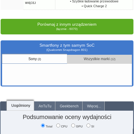
• Szybkie ładowanie przewodowe
WIĘCEJ
• Quick Charge 2
Porównaj z innym urządzeniem
(łącznie - 6070)
Smartfony z tym samym SoC
(Qualcomm Snapdragon 801)
Sony
Wszystkie marki
(2)
(12)
Uogólniony
AnTuTu
Geekbench
Więcej...
Podsumowanie oceny wydajności
Total
CPU
GPU
SI