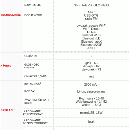
GPS, A-GPS, GLONASS
NAWIGACJA
NFC
TECHNOLOGIE
USB OTG
DODATKOWO
radio FM
dwuzakresowe Wi-Fi
Wi-Fi Direct
DLNA
Hotspot Wi-Fi
Bluetooth LE
Bluetooth aptX
Bluetooth A2DP
ANT+
2
GŁOŚNIKI
głos - 65
GŁOŚNOŚĆ
dźwięk - 62
DŹWIĘK
(decybeli)
dzwonek - 73
jest
GNIAZDO 3,5MM
2600 mAh
POJEMNOŚĆ
Li-Ion, zintegrowany
RODZAJ
Rozmowa - 16:40
ŻYWOTNOŚĆ BATERII
Web-browsing - 14:52
(godzin)
Wideo - 15:03
ZASILANIE
ŁADOWANIE
microUSB, 18W
PRZEWODOWE
ŁADOWANIE
brak
BEZPRZEWODOWE