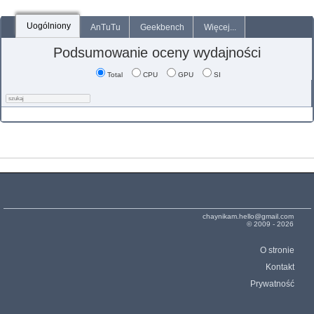
Uogólniony
AnTuTu
Geekbench
Więcej...
Podsumowanie oceny wydajności
Total
CPU
GPU
SI
chaynikam.hello@gmail.com
© 2009 - 2026
O stronie
Kontakt
Prywatność