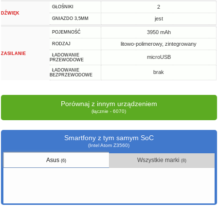
2
GŁOŚNIKI
DŹWIĘK
jest
GNIAZDO 3,5MM
3950 mAh
POJEMNOŚĆ
litowo-polimerowy, zintegrowany
RODZAJ
ZASILANIE
ŁADOWANIE
microUSB
PRZEWODOWE
ŁADOWANIE
brak
BEZPRZEWODOWE
Porównaj z innym urządzeniem
(łącznie - 6070)
Smartfony z tym samym SoC
(Intel Atom Z3560)
Asus
Wszystkie marki
(6)
(8)