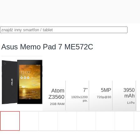
Asus Memo Pad 7 ME572C
Atom
7"
5MP
3950
mAh
Z3560
1920x1200
720p@30
pix.
Li-Po
2GB RAM