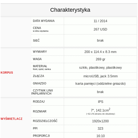
Charakterystyka
11 / 2014
DATA WYDANIA
CENA
267 USD
w dniu wydania
brak
SIEĆ
200 x 114.4 x 8.3 mm
WYMIARY
269 gr
WAGA
MATERIAŁ
szkło, plastikowy, plastikowy
front, spód, ramka
KORPUS
microUSB, jack 3.5mm
ZŁĄCZA
karta pamięci (oddzielne gniazdo)
GNIAZDO
CZYTNIK LINII
brak
PAPILARNYCH
IPS
RODZAJ
2
7", 142.1cm
ROZMIAR
(~62.1% ekranu do obudowy)
WYŚWIETLACZ
1920x1200
ROZDZIELCZOŚĆ
323
PPI
16:10
PROPORCJI