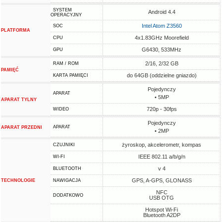
SYSTEM
Android 4.4
OPERACYJNY
Intel Atom Z3560
SOC
PLATFORMA
4x1.83GHz Moorefield
CPU
G6430, 533MHz
GPU
2/16, 2/32 GB
RAM / ROM
PAMIĘĆ
do 64GB (oddzielne gniazdo)
KARTA PAMIĘCI
Pojedynczy
APARAT
• 5MP
APARAT TYLNY
720p - 30fps
WIDEO
Pojedynczy
APARAT
APARAT PRZEDNI
• 2MP
żyroskop, akcelerometr, kompas
CZUJNIKI
IEEE 802.11 a/b/g/n
WI-FI
v 4
BLUETOOTH
GPS, A-GPS, GLONASS
TECHNOLOGIE
NAWIGACJA
NFC
DODATKOWO
USB OTG
Hotspot Wi-Fi
Bluetooth A2DP