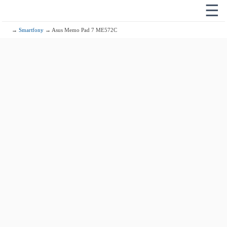
☰
→
Smartfony
→ Asus Memo Pad 7 ME572C