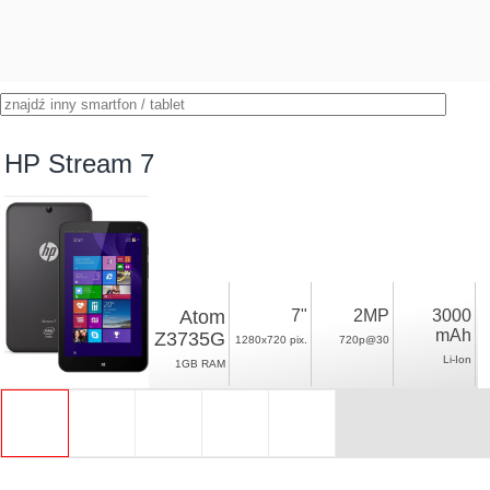
HP Stream 7
Atom
7"
2MP
3000
mAh
Z3735G
1280x720 pix.
720p@30
Li-Ion
1GB RAM