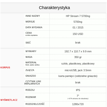
Charakterystyka
HP Stream 7 5700ng
INNE NAZWY
5700ng
WERSJE
01 / 2015
DATA WYDANIA
CENA
150 USD
w dniu wydania
brak
SIEĆ
192.7 x 110.7 x 9.9 mm
WYMIARY
350 gr
WAGA
MATERIAŁ
szkło, plastikowy, plastikowy
front, spód, ramka
KORPUS
microUSB, jack 3.5mm
ZŁĄCZA
karta pamięci (oddzielne gniazdo)
GNIAZDO
CZYTNIK LINII
brak
PAPILARNYCH
IPS
RODZAJ
7"
ROZMIAR
(~67% ekranu do obudowy)
WYŚWIETLACZ
1280x720
ROZDZIELCZOŚĆ