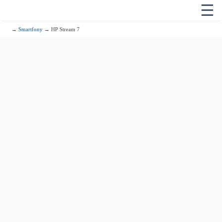
☰
→
Smartfony
→ HP Stream 7