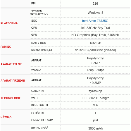
216
PPI
SYSTEM
Windows 8
OPERACYJNY
Intel Atom Z3735G
SOC
PLATFORMA
4x1.33GHz Bay Trail
CPU
HD Graphics (Bay Trail), 646MHz
GPU
1/32 GB
RAM / ROM
PAMIĘĆ
do 32GB (oddzielne gniazdo)
KARTA PAMIĘCI
Pojedynczy
APARAT
• 2MP
APARAT TYLNY
720p - 30fps
WIDEO
Pojedynczy
APARAT
APARAT PRZEDNI
• 0.3MP
żyroskop
CZUJNIKI
IEEE 802.11 a/b/g/n
WI-FI
TECHNOLOGIE
v 4
BLUETOOTH
1
GŁOŚNIKI
DŹWIĘK
jest
GNIAZDO 3,5MM
3000 mAh
POJEMNOŚĆ