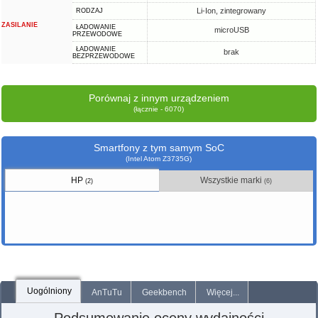
Li-Ion, zintegrowany
RODZAJ
ZASILANIE
ŁADOWANIE
microUSB
PRZEWODOWE
ŁADOWANIE
brak
BEZPRZEWODOWE
Porównaj z innym urządzeniem
(łącznie - 6070)
Smartfony z tym samym SoC
(Intel Atom Z3735G)
HP
Wszystkie marki
(2)
(6)
Uogólniony
AnTuTu
Geekbench
Więcej...