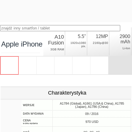
A10
5.5"
12MP
2900
mAh
Fusion
Apple iPhone 7 Plus
1920x1080
2160p@30
pix.
Li-Ion
3GB RAM
Charakterystyka
A1784 (Global), A1661 (USA & China), A1785
WERSJE
(Japan), A1786 (China)
09 / 2016
DATA WYDANIA
CENA
970 USD
w dniu wydania