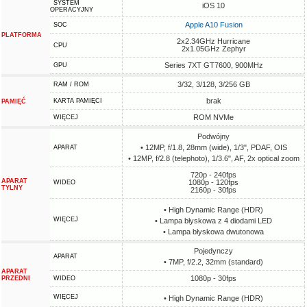
SYSTEM
iOS 10
OPERACYJNY
Apple A10 Fusion
SOC
PLATFORMA
2x2.34GHz Hurricane
CPU
2x1.05GHz Zephyr
Series 7XT GT7600, 900MHz
GPU
3/32, 3/128, 3/256 GB
RAM / ROM
brak
KARTA PAMIĘCI
PAMIĘĆ
ROM NVMe
WIĘCEJ
Podwójny
• 12MP, f/1.8, 28mm (wide), 1/3", PDAF, OIS
APARAT
• 12MP, f/2.8 (telephoto), 1/3.6", AF, 2x optical zoom
720p - 240fps
APARAT
1080p - 120fps
WIDEO
TYLNY
2160p - 30fps
• High Dynamic Range (HDR)
WIĘCEJ
• Lampa błyskowa z 4 diodami LED
• Lampa błyskowa dwutonowa
Pojedynczy
APARAT
• 7MP, f/2.2, 32mm (standard)
APARAT
1080p - 30fps
PRZEDNI
WIDEO
WIĘCEJ
• High Dynamic Range (HDR)