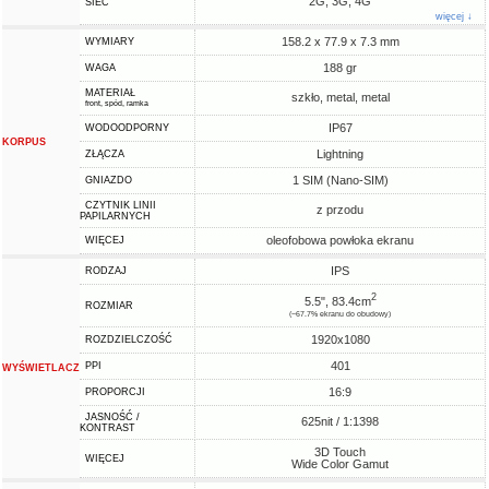
2G, 3G, 4G
SIEĆ
więcej ↓
158.2 x 77.9 x 7.3 mm
WYMIARY
188 gr
WAGA
MATERIAŁ
szkło, metal, metal
front, spód, ramka
IP67
WODOODPORNY
KORPUS
Lightning
ZŁĄCZA
1 SIM (Nano-SIM)
GNIAZDO
CZYTNIK LINII
z przodu
PAPILARNYCH
oleofobowa powłoka ekranu
WIĘCEJ
IPS
RODZAJ
2
5.5", 83.4cm
ROZMIAR
(~67.7% ekranu do obudowy)
1920x1080
ROZDZIELCZOŚĆ
401
PPI
WYŚWIETLACZ
16:9
PROPORCJI
JASNOŚĆ /
625nit / 1:1398
KONTRAST
3D Touch
WIĘCEJ
Wide Color Gamut