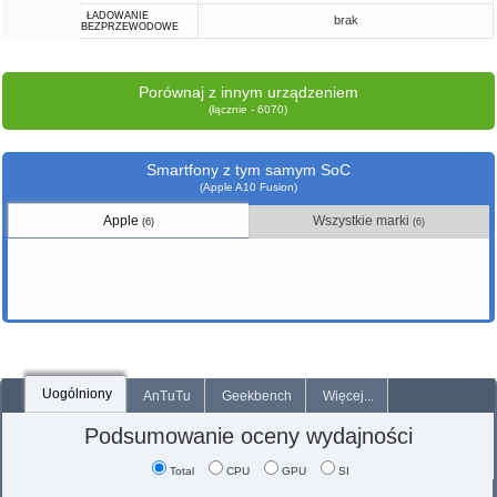
ŁADOWANIE
brak
BEZPRZEWODOWE
Porównaj z innym urządzeniem
(łącznie - 6070)
Smartfony z tym samym SoC
(Apple A10 Fusion)
Apple
Wszystkie marki
(6)
(6)
Uogólniony
AnTuTu
Geekbench
Więcej...
Podsumowanie oceny wydajności
Total
CPU
GPU
SI