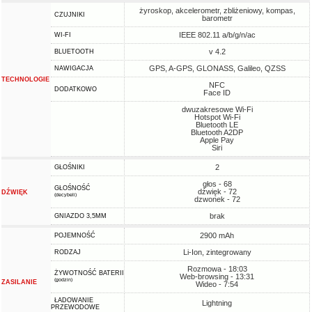
żyroskop, akcelerometr, zbliżeniowy, kompas,
CZUJNIKI
barometr
IEEE 802.11 a/b/g/n/ac
WI-FI
v 4.2
BLUETOOTH
GPS, A-GPS, GLONASS, Galileo, QZSS
NAWIGACJA
TECHNOLOGIE
NFC
DODATKOWO
Face ID
dwuzakresowe Wi-Fi
Hotspot Wi-Fi
Bluetooth LE
Bluetooth A2DP
Apple Pay
Siri
2
GŁOŚNIKI
głos - 68
GŁOŚNOŚĆ
dźwięk - 72
DŹWIĘK
(decybeli)
dzwonek - 72
brak
GNIAZDO 3,5MM
2900 mAh
POJEMNOŚĆ
Li-Ion, zintegrowany
RODZAJ
Rozmowa - 18:03
ŻYWOTNOŚĆ BATERII
Web-browsing - 13:31
(godzin)
ZASILANIE
Wideo - 7:54
ŁADOWANIE
Lightning
PRZEWODOWE