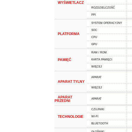
WYŚWIETLACZ
ROZDZIELCZOŚĆ
PPI
SYSTEM OPERACYJNY
SOC
PLATFORMA
CPU
GPU
RAM / ROM
PAMIĘĆ
KARTA PAMIĘCI
WIĘCEJ
APARAT
APARAT TYLNY
WIĘCEJ
APARAT
APARAT
PRZEDNI
CZUJNIKI
TECHNOLOGIE
WI-FI
BLUETOOTH
GŁOŚNIKI