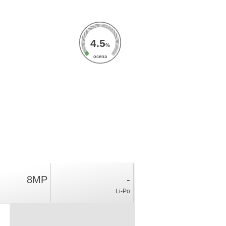
4.5
%
ocena
8MP
-
Li-Po