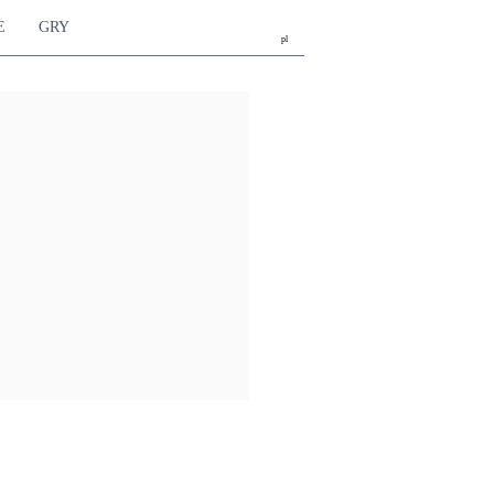
E
GRY
pl