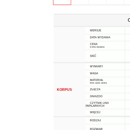
WERSJE
DATA WYDANIA
CENA
w dniu wydania
SIEĆ
WYMIARY
WAGA
MATERIAŁ
front, spód, ramka
KORPUS
ZŁĄCZA
GNIAZDO
CZYTNIK LINII
PAPILARNYCH
WIĘCEJ
RODZAJ
ROZMIAR