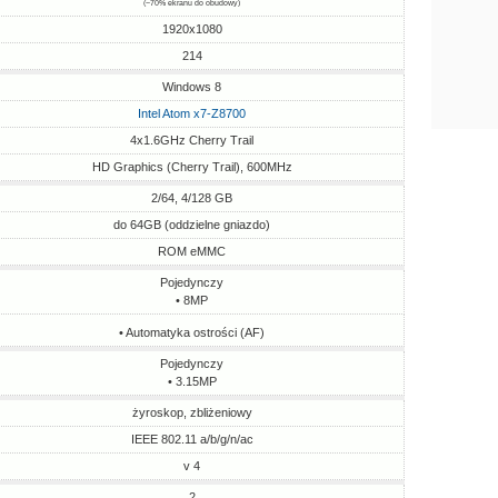
(~70% ekranu do obudowy)
1920x1080
214
Windows 8
Intel Atom x7-Z8700
4x1.6GHz Cherry Trail
HD Graphics (Cherry Trail), 600MHz
2/64, 4/128 GB
do 64GB (oddzielne gniazdo)
ROM eMMC
Pojedynczy
• 8MP
• Automatyka ostrości (AF)
Pojedynczy
• 3.15MP
żyroskop, zbliżeniowy
IEEE 802.11 a/b/g/n/ac
v 4
2