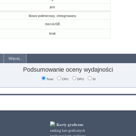
jest
litowo-polimerowy, zintegrowany
microUSB
brak
Więcej...
Podsumowanie oceny wydajności
Total
CPU
GPU
SI
Karty graficzne
ranking kart graficznych
porównaj karty graficzne