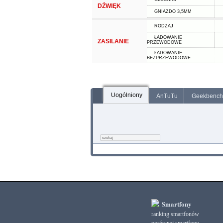
DŹWIĘK
GNIAZDO 3,5MM
RODZAJ
ŁADOWANIE
ZASILANIE
PRZEWODOWE
ŁADOWANIE
BEZPRZEWODOWE
Uogólniony
AnTuTu
Geekbench
Smartfony
ranking smartfonów
porównaj smartfony