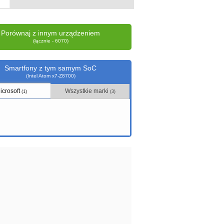
Porównaj z innym urządzeniem
(łącznie - 6070)
Smartfony z tym samym SoC
(Intel Atom x7-Z8700)
icrosoft
Wszystkie marki
(1)
(3)