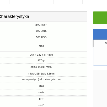
Charakterystyka
7G5-00001
10 / 2015
500 USD
M
brak
267 x 187 x 8.7 mm
917 gr
szkło, metal, metal
microUSB, jack 3.5mm
karta pamięci (oddzielne gniazdo)
brak
rysik
TFT
10.8"