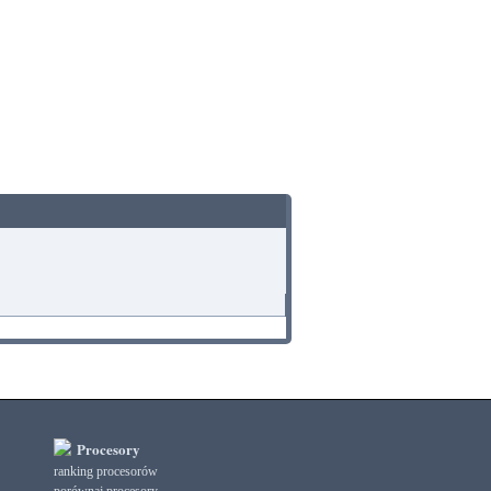
Procesory
ranking procesorów
porównaj procesory