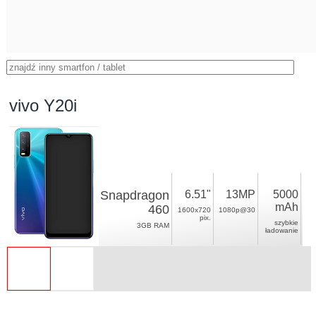
vivo Y20i
Snapdragon
6.51"
13MP
5000
mAh
460
1600x720
1080p@30
pix.
szybkie
3GB RAM
ładowanie