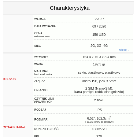
Charakterystyka
V2027
WERSJE
09 / 2020
DATA WYDANIA
CENA
156 USD
w dniu wydania
2G, 3G, 4G
SIEĆ
więcej ↓
164.4 x 76.3 x 8.4 mm
WYMIARY
192.3 gr
WAGA
MATERIAŁ
szkło, plastikowy, plastikowy
front, spód, ramka
KORPUS
microUSB, jack 3.5mm
ZŁĄCZA
2 SIM (Nano-SIM),
GNIAZDO
karta pamięci (oddzielne gniazdo)
CZYTNIK LINII
z boku
PAPILARNYCH
IPS
RODZAJ
2
6.51", 102.3cm
ROZMIAR
(~81.6% ekranu do obudowy)
WYŚWIETLACZ
1600x720
ROZDZIELCZOŚĆ
270
PPI