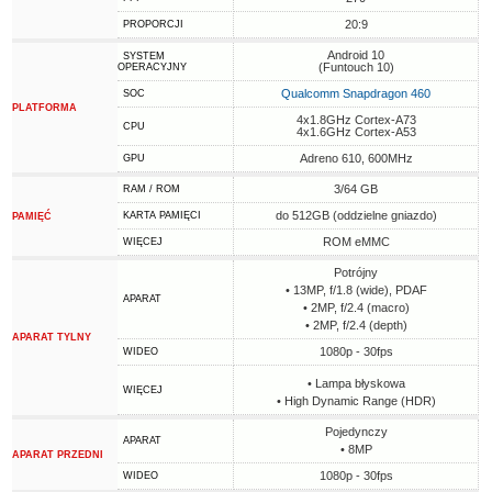
20:9
PROPORCJI
Android 10
SYSTEM
(Funtouch 10)
OPERACYJNY
Qualcomm Snapdragon 460
SOC
PLATFORMA
4x1.8GHz Cortex-A73
CPU
4x1.6GHz Cortex-A53
Adreno 610, 600MHz
GPU
3/64 GB
RAM / ROM
do 512GB (oddzielne gniazdo)
KARTA PAMIĘCI
PAMIĘĆ
ROM eMMC
WIĘCEJ
Potrójny
• 13MP, f/1.8 (wide), PDAF
APARAT
• 2MP, f/2.4 (macro)
• 2MP, f/2.4 (depth)
APARAT TYLNY
1080p - 30fps
WIDEO
• Lampa błyskowa
WIĘCEJ
• High Dynamic Range (HDR)
Pojedynczy
APARAT
• 8MP
APARAT PRZEDNI
1080p - 30fps
WIDEO