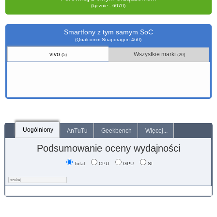
(łącznie - 6070)
Smartfony z tym samym SoC
(Qualcomm Snapdragon 460)
vivo
Wszystkie marki
(5)
(20)
Uogólniony
AnTuTu
Geekbench
Więcej...
Podsumowanie oceny wydajności
Total
CPU
GPU
SI