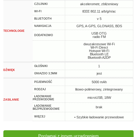
akcelerometr, zbliżeniowy
CZUJNIKI
IEEE 802.11 a/b/g/n/ac
WI-FI
v 5
BLUETOOTH
GPS, A-GPS, GLONASS, BDS
NAWIGACJA
TECHNOLOGIE
USB OTG
DODATKOWO
radio FM
dwuzakresowe Wi-Fi
Wi-Fi Direct
Hotspot Wi-Fi
Bluetooth LE
Bluetooth A2DP
1
GŁOŚNIKI
DŹWIĘK
jest
GNIAZDO 3,5MM
5000 mAh
POJEMNOŚĆ
litowo-polimerowy, zintegrowany
RODZAJ
ŁADOWANIE
microUSB, 18W
PRZEWODOWE
ZASILANIE
ŁADOWANIE
brak
BEZPRZEWODOWE
WIĘCEJ
• Szybkie ładowanie przewodowe
Porównaj z innym urządzeniem