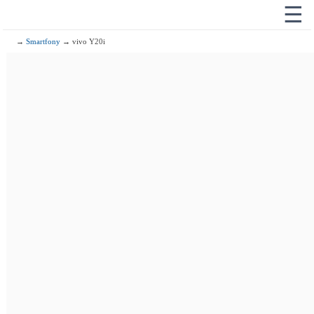
☰
→
Smartfony
→ vivo Y20i