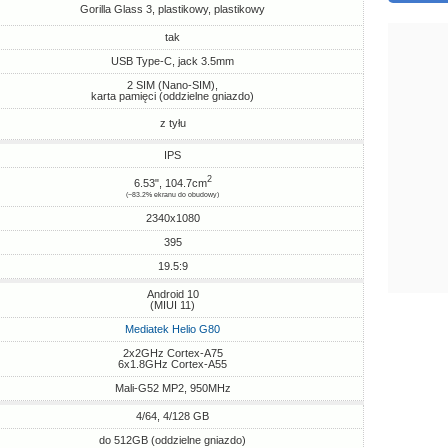
Gorilla Glass 3, plastikowy, plastikowy
tak
USB Type-C, jack 3.5mm
2 SIM (Nano-SIM),
karta pamięci (oddzielne gniazdo)
z tyłu
IPS
2
6.53", 104.7cm
(~83.2% ekranu do obudowy)
2340x1080
395
19.5:9
Android 10
(MIUI 11)
Mediatek Helio G80
2x2GHz Cortex-A75
6x1.8GHz Cortex-A55
Mali-G52 MP2, 950MHz
4/64, 4/128 GB
do 512GB (oddzielne gniazdo)