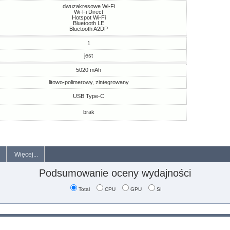
dwuzakresowe Wi-Fi
Wi-Fi Direct
Hotspot Wi-Fi
Bluetooth LE
Bluetooth A2DP
1
jest
5020 mAh
litowo-polimerowy, zintegrowany
USB Type-C
brak
Więcej...
Podsumowanie oceny wydajności
Total
CPU
GPU
SI