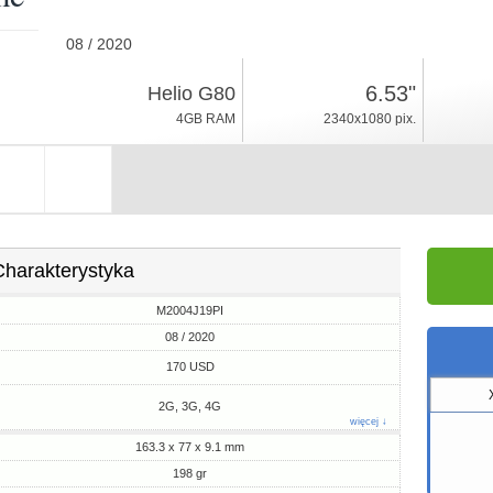
08 / 2020
198gr, grubość 9.1mm
6.53"
Helio G80
Android 10, MIUI 11
4GB RAM
2340x1080 pix.
64/128GB ROM
Charakterystyka
M2004J19PI
08 / 2020
170 USD
2G, 3G, 4G
więcej ↓
163.3 x 77 x 9.1 mm
198 gr