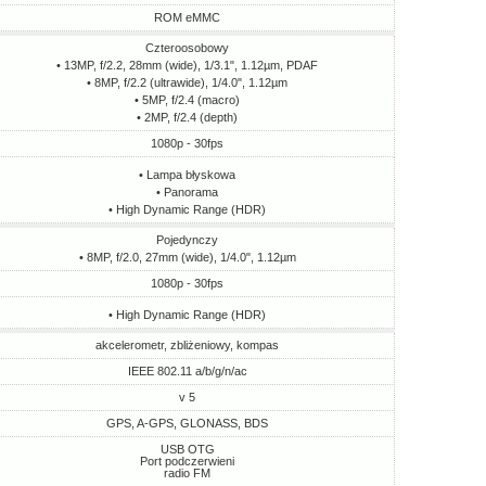
ROM eMMC
Czteroosobowy
• 13MP, f/2.2, 28mm (wide), 1/3.1", 1.12µm, PDAF
• 8MP, f/2.2 (ultrawide), 1/4.0", 1.12µm
• 5MP, f/2.4 (macro)
• 2MP, f/2.4 (depth)
1080p - 30fps
• Lampa błyskowa
• Panorama
• High Dynamic Range (HDR)
Pojedynczy
• 8MP, f/2.0, 27mm (wide), 1/4.0", 1.12µm
1080p - 30fps
• High Dynamic Range (HDR)
akcelerometr, zbliżeniowy, kompas
IEEE 802.11 a/b/g/n/ac
v 5
GPS, A-GPS, GLONASS, BDS
USB OTG
Port podczerwieni
radio FM