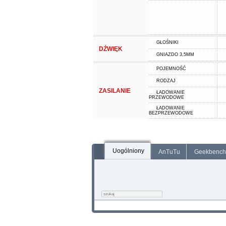
GŁOŚNIKI
DŹWIĘK
GNIAZDO 3,5MM
POJEMNOŚĆ
RODZAJ
ZASILANIE
ŁADOWANIE
PRZEWODOWE
ŁADOWANIE
BEZPRZEWODOWE
Uogólniony
AnTuTu
Geekbench