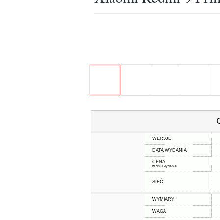
WERSJE
DATA WYDANIA
CENA
w dniu wydania
SIEĆ
WYMIARY
WAGA