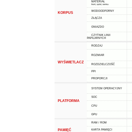
MATERIAŁ
front, spód, ramka
WODOODPORNY
KORPUS
ZŁĄCZA
GNIAZDO
CZYTNIK LINII
PAPILARNYCH
RODZAJ
ROZMIAR
WYŚWIETLACZ
ROZDZIELCZOŚĆ
PPI
PROPORCJI
SYSTEM OPERACYJNY
SOC
PLATFORMA
CPU
GPU
RAM / ROM
PAMIĘĆ
KARTA PAMIĘCI