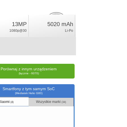
13MP
5020 mAh
7.6
%
1080p@30
Li-Po
ocena
Porównaj z innym urządzeniem
(łącznie - 6070)
Smartfony z tym samym SoC
(Mediatek Helio G80)
Xiaomi
Wszystkie marki
(4)
(34)