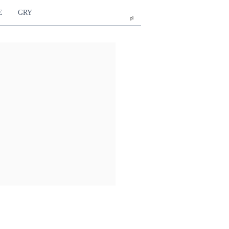
E
GRY
pl