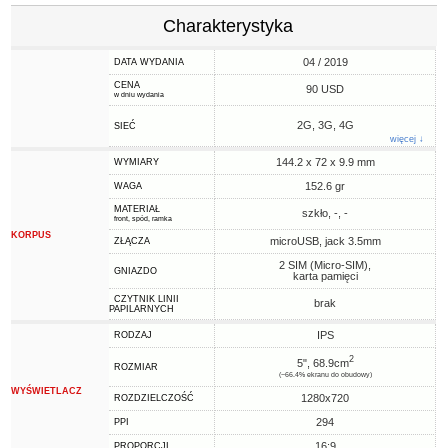
Charakterystyka
04 / 2019
DATA WYDANIA
CENA
90 USD
w dniu wydania
2G, 3G, 4G
SIEĆ
więcej ↓
144.2 x 72 x 9.9 mm
WYMIARY
152.6 gr
WAGA
MATERIAŁ
szkło, -, -
front, spód, ramka
KORPUS
microUSB, jack 3.5mm
ZŁĄCZA
2 SIM (Micro-SIM),
GNIAZDO
karta pamięci
CZYTNIK LINII
brak
PAPILARNYCH
IPS
RODZAJ
2
5", 68.9cm
ROZMIAR
(~66.4% ekranu do obudowy)
WYŚWIETLACZ
1280x720
ROZDZIELCZOŚĆ
294
PPI
16:9
PROPORCJI