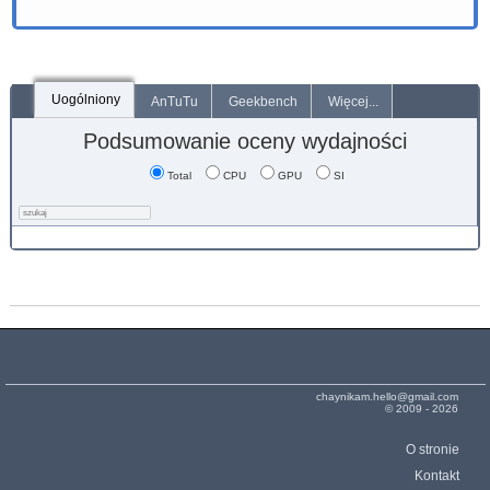
Uogólniony
AnTuTu
Geekbench
Więcej...
Podsumowanie oceny wydajności
Total
CPU
GPU
SI
chaynikam.hello@gmail.com
© 2009 - 2026
O stronie
Kontakt