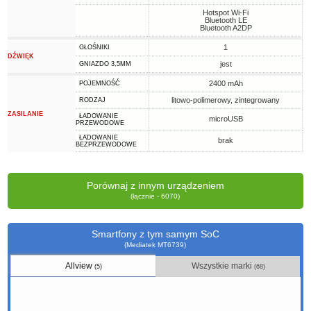
Hotspot Wi-Fi
Bluetooth LE
Bluetooth A2DP
1
GŁOŚNIKI
DŹWIĘK
jest
GNIAZDO 3,5MM
2400 mAh
POJEMNOŚĆ
litowo-polimerowy, zintegrowany
RODZAJ
ZASILANIE
ŁADOWANIE
microUSB
PRZEWODOWE
ŁADOWANIE
brak
BEZPRZEWODOWE
Porównaj z innym urządzeniem
(łącznie - 6070)
Smartfony z tym samym SoC
(Mediatek MT6739)
Allview
Wszystkie marki
(5)
(68)