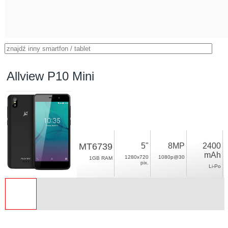
Allview P10 Mini
MT6739
5"
8MP
2400
mAh
1280x720
1080p@30
1GB RAM
pix.
Li-Po