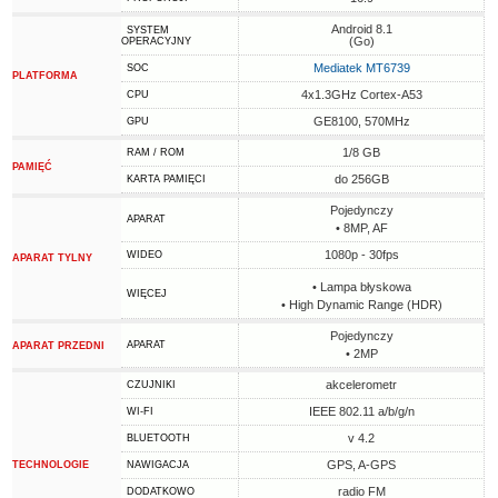
Android 8.1
SYSTEM
(Go)
OPERACYJNY
Mediatek MT6739
SOC
PLATFORMA
4x1.3GHz Cortex-A53
CPU
GE8100, 570MHz
GPU
1/8 GB
RAM / ROM
PAMIĘĆ
do 256GB
KARTA PAMIĘCI
Pojedynczy
APARAT
• 8MP, AF
1080p - 30fps
WIDEO
APARAT TYLNY
• Lampa błyskowa
WIĘCEJ
• High Dynamic Range (HDR)
Pojedynczy
APARAT
APARAT PRZEDNI
• 2MP
akcelerometr
CZUJNIKI
IEEE 802.11 a/b/g/n
WI-FI
v 4.2
BLUETOOTH
GPS, A-GPS
TECHNOLOGIE
NAWIGACJA
radio FM
DODATKOWO