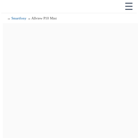
☰
→
Smartfony
→ Allview P10 Mini