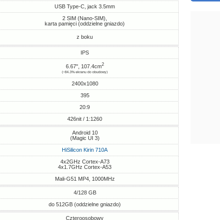
USB Type-C, jack 3.5mm
2 SIM (Nano-SIM),
karta pamięci (oddzielne gniazdo)
z boku
IPS
2
6.67", 107.4cm
(~84.3% ekranu do obudowy)
2400x1080
395
20:9
426nit / 1:1260
Android 10
(Magic UI 3)
HiSilicon Kirin 710A
4x2GHz Cortex-A73
4x1.7GHz Cortex-A53
Mali-G51 MP4, 1000MHz
4/128 GB
do 512GB (oddzielne gniazdo)
Czteroosobowy