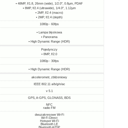
• 48MP, f/1.8, 26mm (wide), 1/2.0", 0.8µm, PDAF
• 8MP, f/2.4 (ultrawide), 1/4.0", 1.12µm
• 2MP, f/2.4 (macro)
• 2MP, f/2.4 (depth)
1080p - 60fps
• Lampa błyskowa
• Panorama
• High Dynamic Range (HDR)
Pojedynczy
• 8MP, f/2.0
1080p - 30fps
• High Dynamic Range (HDR)
akcelerometr, zbliżeniowy
IEEE 802.11 a/b/g/n/ac
v 5.1
GPS, A-GPS, GLONASS, BDS
NFC
radio FM
dwuzakresowe Wi-Fi
Wi-Fi Direct
Hotspot Wi-Fi
Bluetooth LE
Bluetooth A2DP