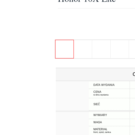
DATA WYDANIA
CENA
w dniu wydania
SIEĆ
WYMIARY
WAGA
MATERIAŁ
front, spód, ramka