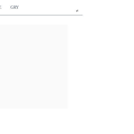
E
GRY
pl