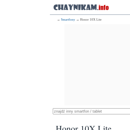
→
Smartfony
→ Honor 10X Lite
Honor 10X Lite