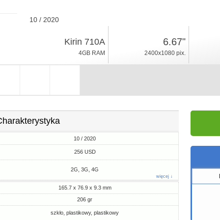
10 / 2020
206gr, grubość 9.3mm
6.67"
Kirin 710A
Android 10, Magic UI 3
4GB RAM
2400x1080 pix.
128GB ROM
Charakterystyka
10 / 2020
256 USD
2G, 3G, 4G
więcej ↓
165.7 x 76.9 x 9.3 mm
206 gr
szkło, plastikowy, plastikowy