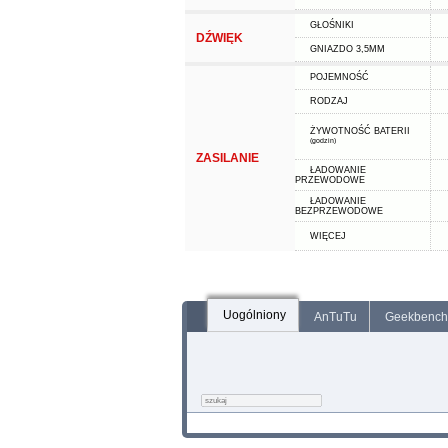
GŁOŚNIKI
DŹWIĘK
GNIAZDO 3,5MM
POJEMNOŚĆ
RODZAJ
ŻYWOTNOŚĆ BATERII
(godzin)
ZASILANIE
ŁADOWANIE
PRZEWODOWE
ŁADOWANIE
BEZPRZEWODOWE
WIĘCEJ
Uogólniony
AnTuTu
Geekbench