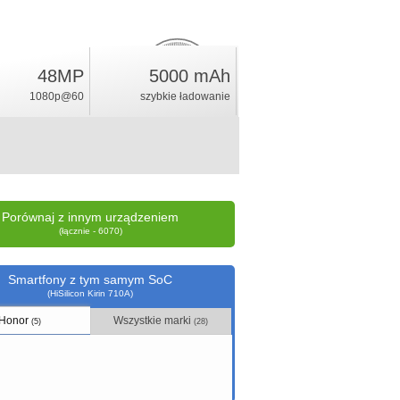
48MP
5000 mAh
6.1
%
1080p@60
szybkie ładowanie
ocena
Porównaj z innym urządzeniem
(łącznie - 6070)
Smartfony z tym samym SoC
(HiSilicon Kirin 710A)
Honor
Wszystkie marki
(5)
(28)