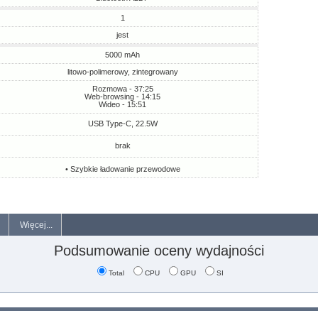
1
jest
5000 mAh
litowo-polimerowy, zintegrowany
Rozmowa - 37:25
Web-browsing - 14:15
Wideo - 15:51
USB Type-C, 22.5W
brak
• Szybkie ładowanie przewodowe
Więcej...
Podsumowanie oceny wydajności
Total
CPU
GPU
SI