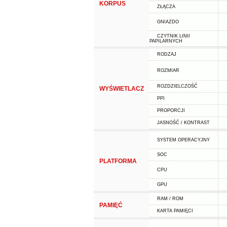
KORPUS
ZŁĄCZA
GNIAZDO
CZYTNIK LINII
PAPILARNYCH
RODZAJ
ROZMIAR
ROZDZIELCZOŚĆ
WYŚWIETLACZ
PPI
PROPORCJI
JASNOŚĆ / KONTRAST
SYSTEM OPERACYJNY
SOC
PLATFORMA
CPU
GPU
RAM / ROM
PAMIĘĆ
KARTA PAMIĘCI