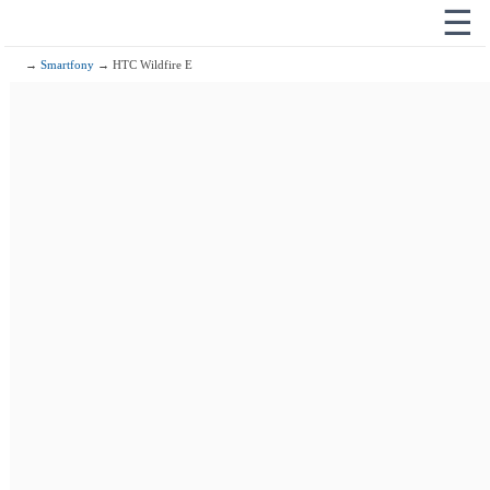
☰
→
Smartfony
→ HTC Wildfire E