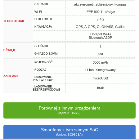
akcelerometr, zbliżeniowy, kompas
CZUJNIKI
IEEE 802.11 a/b/g/n
WI-FI
v 4.2
BLUETOOTH
TECHNOLOGIE
GPS, A-GPS, GLONASS, Galileo
NAWIGACJA
Hotspot Wi-Fi
Bluetooth A2DP
1
GŁOŚNIKI
DŹWIĘK
jest
GNIAZDO 3,5MM
3000 mAh
POJEMNOŚĆ
Li-Ion, zintegrowany
RODZAJ
ZASILANIE
ŁADOWANIE
microUSB
PRZEWODOWE
ŁADOWANIE
brak
BEZPRZEWODOWE
Porównaj z innym urządzeniem
(łącznie - 6070)
Smartfony z tym samym SoC
(Unisoc SC9863A)