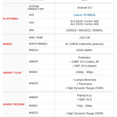
SYSTEM
Android 9.0
OPERACYJNY
Unisoc SC9863A
SOC
PLATFORMA
4x1.6GHz Cortex-A55
CPU
4x1.2GHz Cortex-A55
GE8322 / IMG8322, 550MHz
GPU
2/32 GB
RAM / ROM
do 128GB (oddzielne gniazdo)
KARTA PAMIĘCI
PAMIĘĆ
ROM eMMC
WIĘCEJ
Podwójny
• 13MP, f/2.0 (wide), AF
APARAT
• 2MP, f/2.8 (depth)
1080p - 30fps
WIDEO
APARAT TYLNY
• Lampa błyskowa
WIĘCEJ
• Panorama
• High Dynamic Range (HDR)
Pojedynczy
APARAT
• 5MP, f/2.8
APARAT PRZEDNI
720p - 30fps
WIDEO
WIĘCEJ
• High Dynamic Range (HDR)