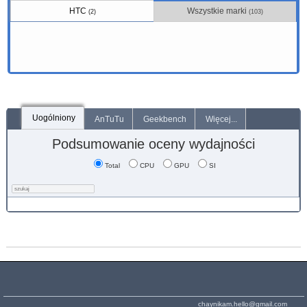
HTC
Wszystkie marki
(2)
(103)
Uogólniony
AnTuTu
Geekbench
Więcej...
Podsumowanie oceny wydajności
Total
CPU
GPU
SI
chaynikam.hello@gmail.com