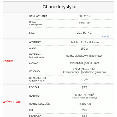
Charakterystyka
08 / 2019
DATA WYDANIA
CENA
133 USD
w dniu wydania
2G, 3G, 4G
SIEĆ
więcej ↓
147.9 x 71.4 x 8.9 mm
WYMIARY
160 gr
WAGA
MATERIAŁ
szkło, plastikowy, plastikowy
front, spód, ramka
KORPUS
microUSB, jack 3.5mm
ZŁĄCZA
2 SIM (Nano-SIM),
GNIAZDO
karta pamięci (oddzielne gniazdo)
CZYTNIK LINII
z tyłu
PAPILARNYCH
TFT
RODZAJ
2
5.45", 76.7cm
ROZMIAR
(~72.6% ekranu do obudowy)
WYŚWIETLACZ
1440x720
ROZDZIELCZOŚĆ
295
PPI
18:9
PROPORCJI