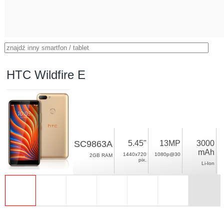
HTC Wildfire E
SC9863A
5.45"
13MP
3000
mAh
1440x720
1080p@30
2GB RAM
pix.
Li-Ion