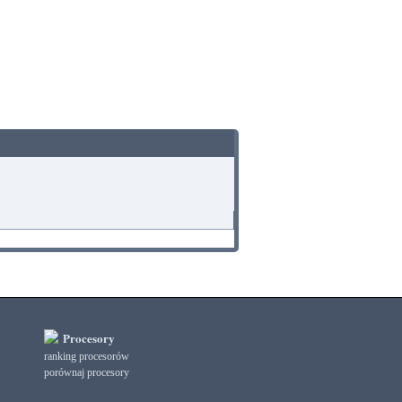
Procesory
ranking procesorów
porównaj procesory