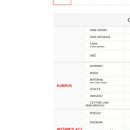
INNE NAZWY
DATA WYDANIA
CENA
w dniu wydania
SIEĆ
WYMIARY
WAGA
MATERIAŁ
front, spód, ramka
KORPUS
ZŁĄCZA
GNIAZDO
CZYTNIK LINII
PAPILARNYCH
RODZAJ
ROZMIAR
WYŚWIETLACZ