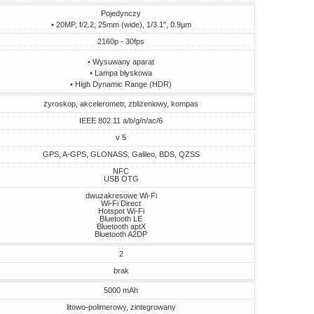
Pojedynczy
• 20MP, f/2.2, 25mm (wide), 1/3.1", 0.9µm
2160p - 30fps
• Wysuwany aparat
• Lampa błyskowa
• High Dynamic Range (HDR)
żyroskop, akcelerometr, zbliżeniowy, kompas
IEEE 802.11 a/b/g/n/ac/6
v 5
GPS, A-GPS, GLONASS, Galileo, BDS, QZSS
NFC
USB OTG
dwuzakresowe Wi-Fi
Wi-Fi Direct
Hotspot Wi-Fi
Bluetooth LE
Bluetooth aptX
Bluetooth A2DP
2
brak
5000 mAh
litowo-polimerowy, zintegrowany