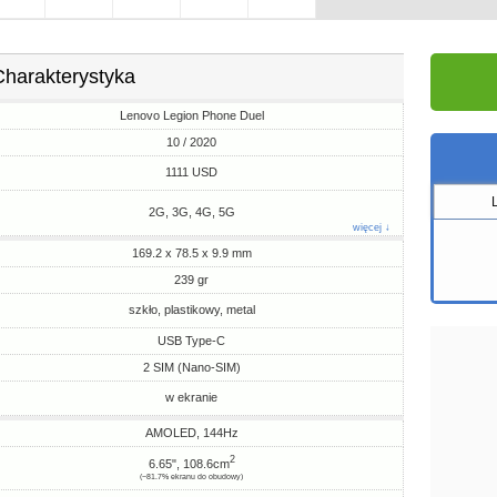
Charakterystyka
Lenovo Legion Phone Duel
10 / 2020
1111 USD
2G, 3G, 4G, 5G
więcej ↓
169.2 x 78.5 x 9.9 mm
239 gr
szkło, plastikowy, metal
USB Type-C
2 SIM (Nano-SIM)
w ekranie
AMOLED, 144Hz
2
6.65", 108.6cm
(~81.7% ekranu do obudowy)