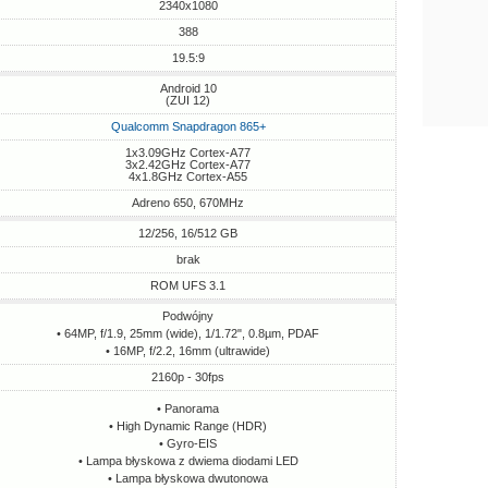
2340x1080
388
19.5:9
Android 10
(ZUI 12)
Qualcomm Snapdragon 865+
1x3.09GHz Cortex-A77
3x2.42GHz Cortex-A77
4x1.8GHz Cortex-A55
Adreno 650, 670MHz
12/256, 16/512 GB
brak
ROM UFS 3.1
Podwójny
• 64MP, f/1.9, 25mm (wide), 1/1.72", 0.8µm, PDAF
• 16MP, f/2.2, 16mm (ultrawide)
2160p - 30fps
• Panorama
• High Dynamic Range (HDR)
• Gyro-EIS
• Lampa błyskowa z dwiema diodami LED
• Lampa błyskowa dwutonowa