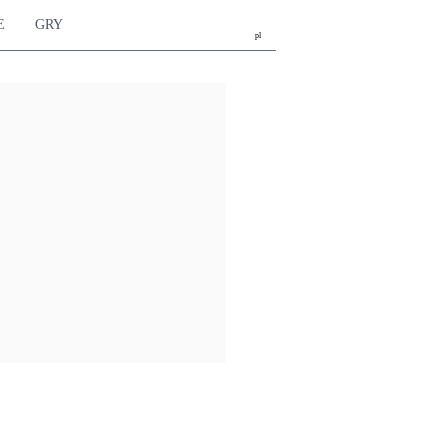
E
GRY
pl