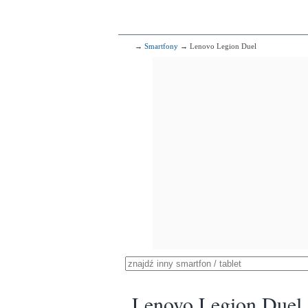
→
Smartfony
→ Lenovo Legion Duel
Lenovo Legion Duel