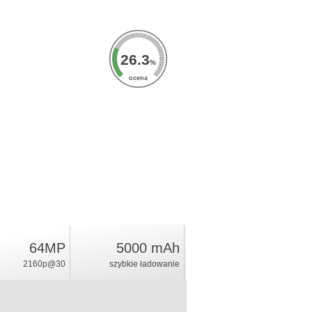
26.3
%
ocena
64MP
5000 mAh
2160p@30
szybkie ładowanie