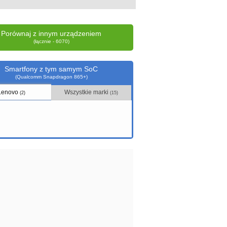
Porównaj z innym urządzeniem
(łącznie - 6070)
Smartfony z tym samym SoC
(Qualcomm Snapdragon 865+)
Lenovo
Wszystkie marki
(2)
(15)