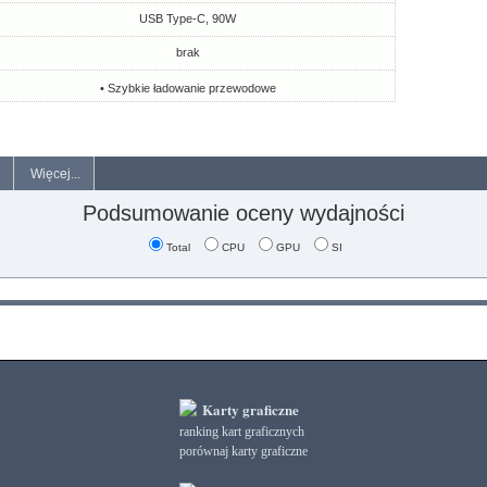
USB Type-C, 90W
brak
• Szybkie ładowanie przewodowe
Więcej...
Podsumowanie oceny wydajności
Total
CPU
GPU
SI
Karty graficzne
ranking kart graficznych
porównaj karty graficzne