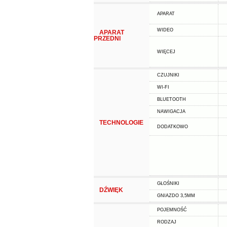
APARAT
WIDEO
APARAT
PRZEDNI
WIĘCEJ
CZUJNIKI
WI-FI
BLUETOOTH
NAWIGACJA
TECHNOLOGIE
DODATKOWO
GŁOŚNIKI
DŹWIĘK
GNIAZDO 3,5MM
POJEMNOŚĆ
RODZAJ