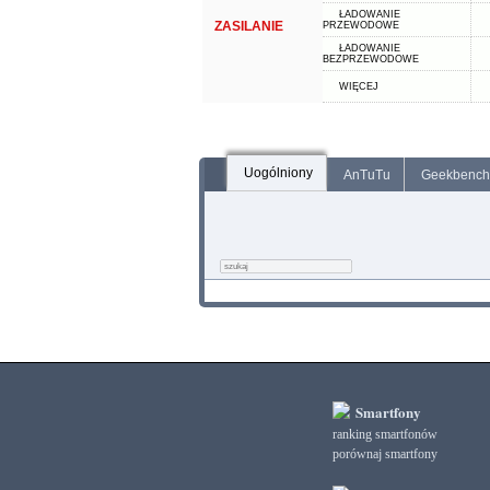
ŁADOWANIE
ZASILANIE
PRZEWODOWE
ŁADOWANIE
BEZPRZEWODOWE
WIĘCEJ
Uogólniony
AnTuTu
Geekbench
Smartfony
ranking smartfonów
porównaj smartfony