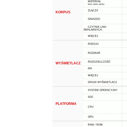
MATERIAŁ
front, spód, ramka
ZŁĄCZA
KORPUS
GNIAZDO
CZYTNIK LINII
PAPILARNYCH
WIĘCEJ
RODZAJ
ROZMIAR
ROZDZIELCZOŚĆ
WYŚWIETLACZ
PPI
WIĘCEJ
DRUGI WYŚWIETLACZ
SYSTEM OPERACYJNY
SOC
PLATFORMA
CPU
GPU
RAM / ROM