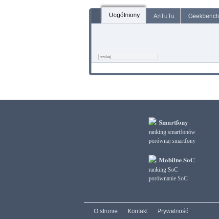
Uogólniony
AnTuTu
Geekbench
Smartfony
ranking smartfonów
porównaj smartfony
Mobilne SoC
ranking SoC
porównanie SoC
O stronie
Kontakt
Prywatność