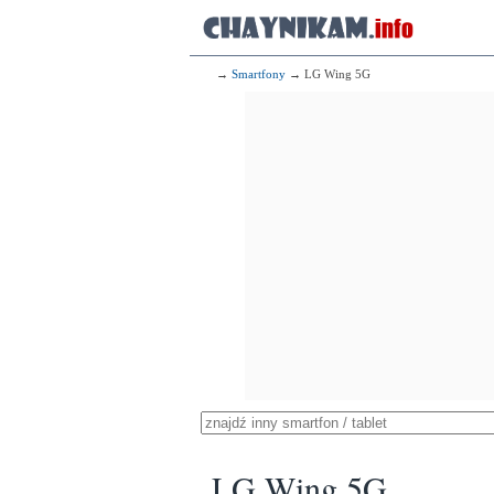
→
Smartfony
→ LG Wing 5G
LG Wing 5G