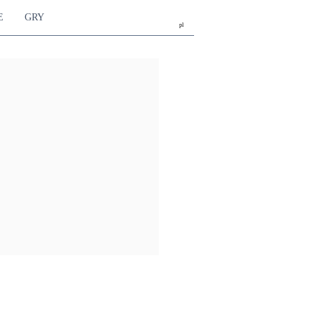
E
GRY
pl