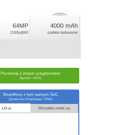
64MP
4000 mAh
14.2
%
2160p@60
szybkie ładowanie
ocena
Porównaj z innym urządzeniem
(łącznie - 6070)
Smartfony z tym samym SoC
(Qualcomm Snapdragon 765G)
LG
Wszystkie marki
(4)
(46)