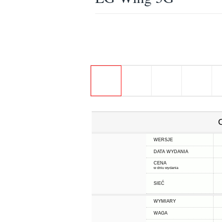
WERSJE
DATA WYDANIA
CENA
w dniu wydania
SIEĆ
WYMIARY
WAGA