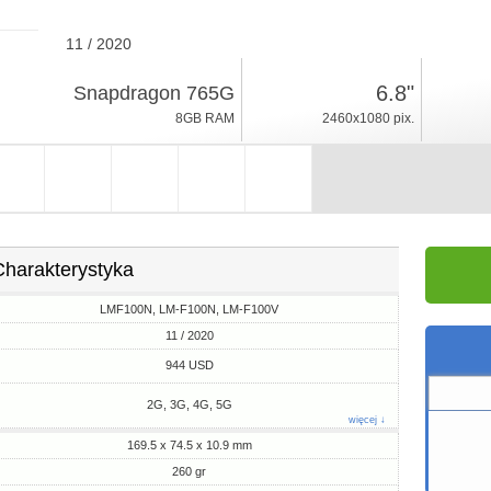
11 / 2020
260gr, grubość 10.9mm
6.8"
Snapdragon 765G
Android 10
8GB RAM
2460x1080 pix.
128/256GB ROM
Charakterystyka
LMF100N, LM-F100N, LM-F100V
11 / 2020
944 USD
2G, 3G, 4G, 5G
więcej ↓
169.5 x 74.5 x 10.9 mm
260 gr