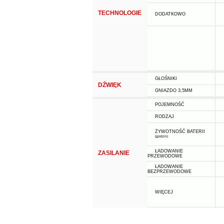
TECHNOLOGIE
DODATKOWO
GŁOŚNIKI
DŹWIĘK
GNIAZDO 3,5MM
POJEMNOŚĆ
RODZAJ
ŻYWOTNOŚĆ BATERII
(godzin)
ŁADOWANIE
ZASILANIE
PRZEWODOWE
ŁADOWANIE
BEZPRZEWODOWE
WIĘCEJ