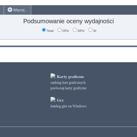
Więcej...
Podsumowanie oceny wydajności
Total
CPU
GPU
SI
Karty graficzne
ranking kart graficznych
porównaj karty graficzne
Gry
katalog gier na Windows