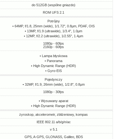
do 512GB (wspólne gniazdo)
ROM UFS 2.1
Potrójny
• 64MP, f/1.8, 25mm (wide), 1/1.72", 0.8µm, PDAF, OIS
• 13MP, f/1.9 (ultrawide), 1/3.4", 1.0µm
• 12MP, f/2.2 (ultrawide), 1/2.55", 1.4µm
1080p - 60fps
2160p - 60fps
• Lampa błyskowa
• Panorama
• High Dynamic Range (HDR)
• Gyro-EIS
Pojedynczy
• 32MP, f/1.9, 26mm (wide), 1/2.8", 0.8µm
1080p - 30fps
• Wysuwany aparat
• High Dynamic Range (HDR)
żyroskop, akcelerometr, zbliżeniowy, kompas
IEEE 802.11 a/b/g/n/ac
v 5.1
GPS, A-GPS, GLONASS, Galileo, BDS