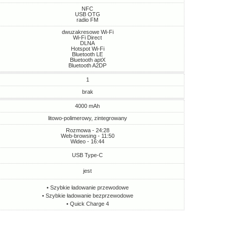
NFC
USB OTG
radio FM
dwuzakresowe Wi-Fi
Wi-Fi Direct
DLNA
Hotspot Wi-Fi
Bluetooth LE
Bluetooth aptX
Bluetooth A2DP
1
brak
4000 mAh
litowo-polimerowy, zintegrowany
Rozmowa - 24:28
Web-browsing - 11:50
Wideo - 16:44
USB Type-C
jest
• Szybkie ładowanie przewodowe
• Szybkie ładowanie bezprzewodowe
• Quick Charge 4