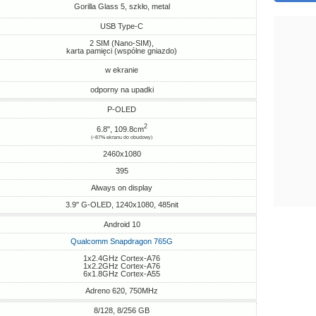
Gorilla Glass 5, szkło, metal
USB Type-C
2 SIM (Nano-SIM),
karta pamięci (wspólne gniazdo)
w ekranie
odporny na upadki
P-OLED
2
6.8", 109.8cm
(~87% ekranu do obudowy)
2460x1080
395
Always on display
3.9" G-OLED, 1240х1080, 485nit
Android 10
Qualcomm Snapdragon 765G
1x2.4GHz Cortex-A76
1x2.2GHz Cortex-A76
6x1.8GHz Cortex-A55
Adreno 620, 750MHz
8/128, 8/256 GB