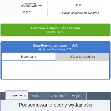
ŁADOWANIE
brak
BEZPRZEWODOWE
WIĘCEJ
• Szybkie ładowanie przewodowe
Porównaj z innym urządzeniem
(łącznie - 6070)
Smartfony z tym samym SoC
(Qualcomm Snapdragon 765)
Motorola
Wszystkie marki
(3)
(3)
Uogólniony
AnTuTu
Geekbench
Więcej...
Podsumowanie oceny wydajności