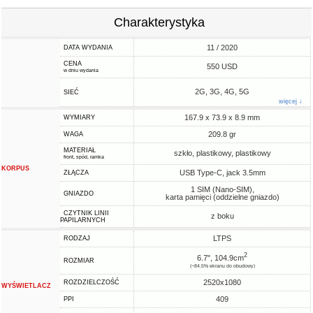
Charakterystyka
11 / 2020
DATA WYDANIA
CENA
550 USD
w dniu wydania
2G, 3G, 4G, 5G
SIEĆ
więcej ↓
167.9 x 73.9 x 8.9 mm
WYMIARY
209.8 gr
WAGA
MATERIAŁ
szkło, plastikowy, plastikowy
front, spód, ramka
KORPUS
USB Type-C, jack 3.5mm
ZŁĄCZA
1 SIM (Nano-SIM),
GNIAZDO
karta pamięci (oddzielne gniazdo)
CZYTNIK LINII
z boku
PAPILARNYCH
LTPS
RODZAJ
2
6.7", 104.9cm
ROZMIAR
(~84.5% ekranu do obudowy)
2520x1080
ROZDZIELCZOŚĆ
WYŚWIETLACZ
409
PPI