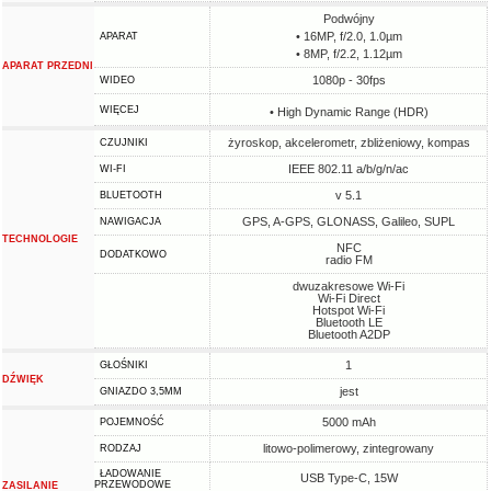
Podwójny
• 16MP, f/2.0, 1.0µm
APARAT
• 8MP, f/2.2, 1.12µm
APARAT PRZEDNI
1080p - 30fps
WIDEO
WIĘCEJ
• High Dynamic Range (HDR)
żyroskop, akcelerometr, zbliżeniowy, kompas
CZUJNIKI
IEEE 802.11 a/b/g/n/ac
WI-FI
v 5.1
BLUETOOTH
GPS, A-GPS, GLONASS, Galileo, SUPL
NAWIGACJA
TECHNOLOGIE
NFC
DODATKOWO
radio FM
dwuzakresowe Wi-Fi
Wi-Fi Direct
Hotspot Wi-Fi
Bluetooth LE
Bluetooth A2DP
1
GŁOŚNIKI
DŹWIĘK
jest
GNIAZDO 3,5MM
5000 mAh
POJEMNOŚĆ
litowo-polimerowy, zintegrowany
RODZAJ
ŁADOWANIE
USB Type-C, 15W
PRZEWODOWE
ZASILANIE