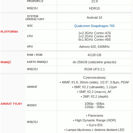
21:9
PROPORCJI
HDR10
WIĘCEJ
SYSTEM
Android 10
OPERACYJNY
Qualcomm Snapdragon 765
SOC
PLATFORMA
1x2.3GHz Cortex-A76
1x2.2GHz Cortex-A76
CPU
6x1.8GHz Cortex-A55
Adreno 620, 630MHz
GPU
4/128 GB
RAM / ROM
do 256GB (oddzielne gniazdo)
KARTA PAMIĘCI
PAMIĘĆ
ROM UFS 2.1
WIĘCEJ
Czteroosobowy
• 48MP, f/1.8, 26mm (wide), 1/2.0", 0.8µm, PDAF
• 8MP, f/2.2 (ultrawide), 1.12µm
APARAT
• 5MP, f/2.2 (macro), AF
• 2MP, f/2.2 (depth)
1080p - 60fps
APARAT TYLNY
WIDEO
2160p - 30fps
• Panorama
• High Dynamic Range (HDR)
WIĘCEJ
• Gyro-EIS
• Lampa błyskowa z dwiema diodami LED