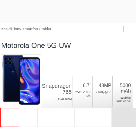
Motorola One 5G UW
Snapdragon
6.7"
48MP
5000
mAh
765
2520x1080
2160p@30
pix.
szybkie
4GB RAM
ładowanie