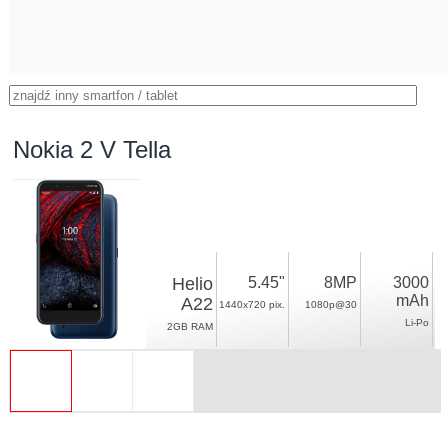
Nokia 2 V Tella
Helio
5.45"
8MP
3000
mAh
A22
1440x720 pix.
1080p@30
Li-Po
2GB RAM