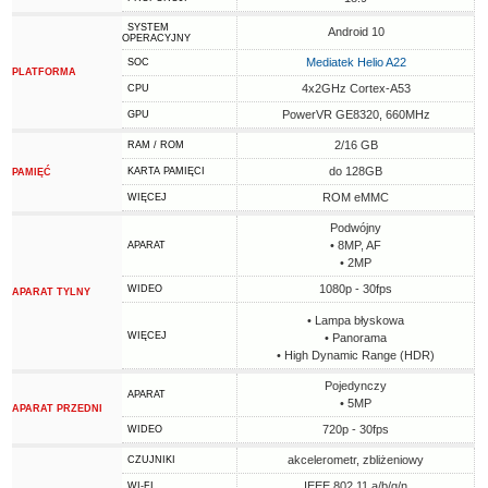
SYSTEM
Android 10
OPERACYJNY
Mediatek Helio A22
SOC
PLATFORMA
4x2GHz Cortex-A53
CPU
PowerVR GE8320, 660MHz
GPU
2/16 GB
RAM / ROM
do 128GB
KARTA PAMIĘCI
PAMIĘĆ
ROM eMMC
WIĘCEJ
Podwójny
• 8MP, AF
APARAT
• 2MP
1080p - 30fps
WIDEO
APARAT TYLNY
• Lampa błyskowa
WIĘCEJ
• Panorama
• High Dynamic Range (HDR)
Pojedynczy
APARAT
• 5MP
APARAT PRZEDNI
720p - 30fps
WIDEO
akcelerometr, zbliżeniowy
CZUJNIKI
IEEE 802.11 a/b/g/n
WI-FI