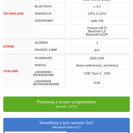
v 4.2
BLUETOOTH
GPS, A-GPS
TECHNOLOGIE
NAWIGACJA
radio FM
DODATKOWO
Hotspot Wi-Fi
Bluetooth LE
Bluetooth A2DP
1
GŁOŚNIKI
DŹWIĘK
jest
GNIAZDO 3,5MM
3000 mAh
POJEMNOŚĆ
litowo-polimerowy, wymienną
RODZAJ
ZASILANIE
ŁADOWANIE
USB Type-C, 10W
PRZEWODOWE
ŁADOWANIE
brak
BEZPRZEWODOWE
Porównaj z innym urządzeniem
(łącznie - 6070)
Smartfony z tym samym SoC
(Mediatek Helio A22)