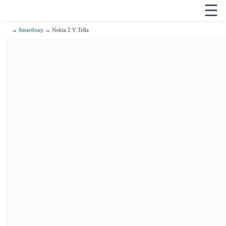
☰
→
Smartfony
→ Nokia 2 V Tella