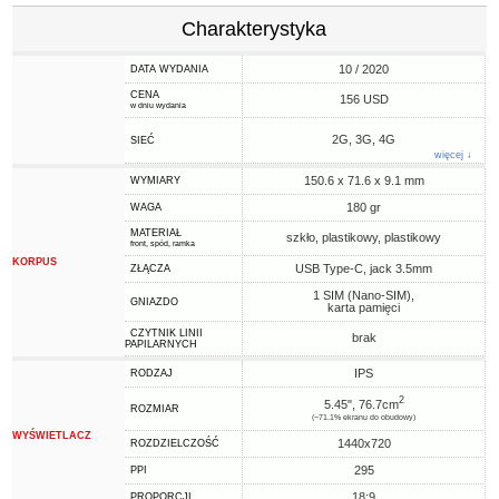
Charakterystyka
10 / 2020
DATA WYDANIA
CENA
156 USD
w dniu wydania
2G, 3G, 4G
SIEĆ
więcej ↓
150.6 x 71.6 x 9.1 mm
WYMIARY
180 gr
WAGA
MATERIAŁ
szkło, plastikowy, plastikowy
front, spód, ramka
KORPUS
USB Type-C, jack 3.5mm
ZŁĄCZA
1 SIM (Nano-SIM),
GNIAZDO
karta pamięci
CZYTNIK LINII
brak
PAPILARNYCH
IPS
RODZAJ
2
5.45", 76.7cm
ROZMIAR
(~71.1% ekranu do obudowy)
WYŚWIETLACZ
1440x720
ROZDZIELCZOŚĆ
295
PPI
18:9
PROPORCJI