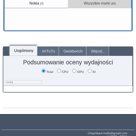
Nokia
Wszystkie marki
(7)
(86)
Uogólniony
AnTuTu
Geekbench
Więcej...
Podsumowanie oceny wydajności
Total
CPU
GPU
SI
chaynikam.hello@gmail.com