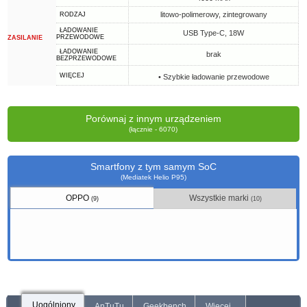
litowo-polimerowy, zintegrowany
RODZAJ
ŁADOWANIE
USB Type-C, 18W
PRZEWODOWE
ZASILANIE
ŁADOWANIE
brak
BEZPRZEWODOWE
WIĘCEJ
• Szybkie ładowanie przewodowe
Porównaj z innym urządzeniem
(łącznie - 6070)
Smartfony z tym samym SoC
(Mediatek Helio P95)
OPPO
Wszystkie marki
(9)
(10)
Uogólniony
AnTuTu
Geekbench
Więcej...