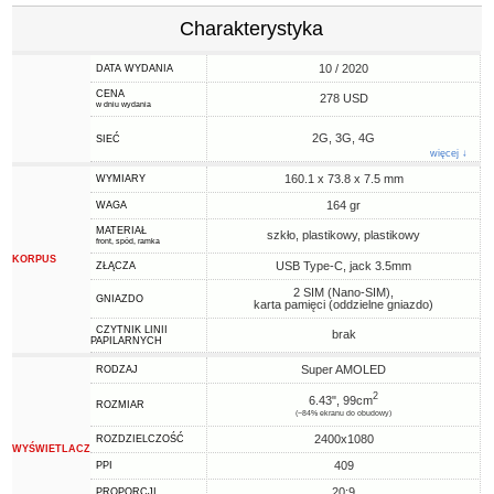
Charakterystyka
10 / 2020
DATA WYDANIA
CENA
278 USD
w dniu wydania
2G, 3G, 4G
SIEĆ
więcej ↓
160.1 x 73.8 x 7.5 mm
WYMIARY
164 gr
WAGA
MATERIAŁ
szkło, plastikowy, plastikowy
front, spód, ramka
KORPUS
USB Type-C, jack 3.5mm
ZŁĄCZA
2 SIM (Nano-SIM),
GNIAZDO
karta pamięci (oddzielne gniazdo)
CZYTNIK LINII
brak
PAPILARNYCH
Super AMOLED
RODZAJ
2
6.43", 99cm
ROZMIAR
(~84% ekranu do obudowy)
2400x1080
ROZDZIELCZOŚĆ
WYŚWIETLACZ
409
PPI
20:9
PROPORCJI