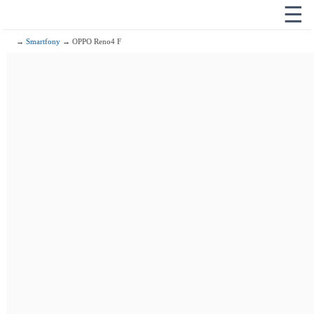
☰
→
Smartfony
→ OPPO Reno4 F