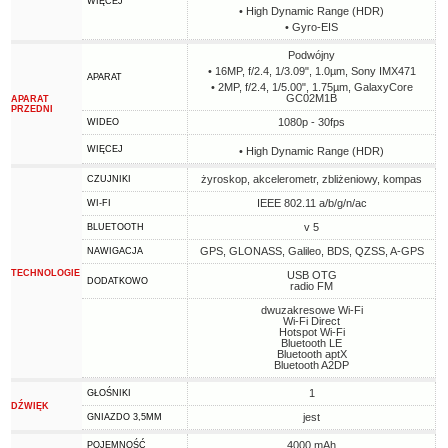
WIĘCEJ
• High Dynamic Range (HDR)
• Gyro-EIS
Podwójny
• 16MP, f/2.4, 1/3.09", 1.0µm, Sony IMX471
APARAT
• 2MP, f/2.4, 1/5.00", 1.75µm, GalaxyCore
GC02M1B
APARAT
PRZEDNI
1080p - 30fps
WIDEO
WIĘCEJ
• High Dynamic Range (HDR)
żyroskop, akcelerometr, zbliżeniowy, kompas
CZUJNIKI
IEEE 802.11 a/b/g/n/ac
WI-FI
v 5
BLUETOOTH
GPS, GLONASS, Galileo, BDS, QZSS, A-GPS
NAWIGACJA
TECHNOLOGIE
USB OTG
DODATKOWO
radio FM
dwuzakresowe Wi-Fi
Wi-Fi Direct
Hotspot Wi-Fi
Bluetooth LE
Bluetooth aptX
Bluetooth A2DP
1
GŁOŚNIKI
DŹWIĘK
jest
GNIAZDO 3,5MM
4000 mAh
POJEMNOŚĆ