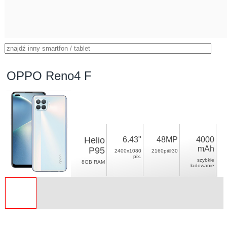
OPPO Reno4 F
Helio
6.43"
48MP
4000
mAh
P95
2400x1080
2160p@30
pix.
szybkie
8GB RAM
ładowanie