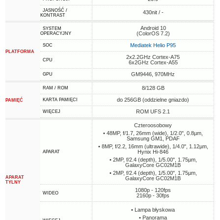
JASNOŚĆ /
430nit / -
KONTRAST
Android 10
SYSTEM
(ColorOS 7.2)
OPERACYJNY
Mediatek Helio P95
SOC
PLATFORMA
2x2.2GHz Cortex-A75
CPU
6x2GHz Cortex-A55
GM9446, 970MHz
GPU
8/128 GB
RAM / ROM
do 256GB (oddzielne gniazdo)
KARTA PAMIĘCI
PAMIĘĆ
ROM UFS 2.1
WIĘCEJ
Czteroosobowy
• 48MP, f/1.7, 26mm (wide), 1/2.0", 0.8µm,
Samsung GM1, PDAF
• 8MP, f/2.2, 16mm (ultrawide), 1/4.0", 1.12µm,
Hynix Hi-846
APARAT
• 2MP, f/2.4 (depth), 1/5.00", 1.75µm,
GalaxyCore GC02M1B
• 2MP, f/2.4 (depth), 1/5.00", 1.75µm,
APARAT
GalaxyCore GC02M1B
TYLNY
1080p - 120fps
WIDEO
2160p - 30fps
• Lampa błyskowa
• Panorama