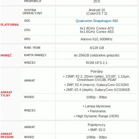
20:9
PROPORCJI
Android 10
SYSTEM
(ColorOS 7.2)
OPERACYJNY
Qualcomm Snapdragon 460
SOC
PLATFORMA
4x1.8GHz Cortex-A73
CPU
4x1.6GHz Cortex-A53
Adreno 610, 600MHz
GPU
4/128 GB
RAM / ROM
do 256GB (oddzielne gniazdo)
KARTA PAMIĘCI
PAMIĘĆ
ROM UFS 2.1
WIĘCEJ
Potrójny
• 13MP, f/2.2, 25mm (wide), 1/3.06", 1.12µm,
OmniVision OV13B, PDAF
APARAT
• 2MP, f/2.4 (macro), GalaxyCore GC02K0
• 2MP, f/2.4 (depth), GalaxyCore GC02M1B
APARAT
TYLNY
1080p - 30fps
WIDEO
• Lampa błyskowa
WIĘCEJ
• Panorama
• High Dynamic Range (HDR)
Pojedynczy
APARAT
• 8MP, f/2.0
APARAT
1080p - 30fps
PRZEDNI
WIDEO