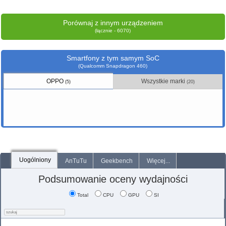
Porównaj z innym urządzeniem
(łącznie - 6070)
Smartfony z tym samym SoC
(Qualcomm Snapdragon 460)
OPPO
Wszystkie marki
(5)
(20)
Uogólniony
AnTuTu
Geekbench
Więcej...
Podsumowanie oceny wydajności
Total
CPU
GPU
SI