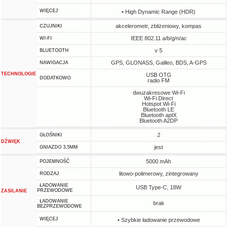
WIĘCEJ
• High Dynamic Range (HDR)
akcelerometr, zbliżeniowy, kompas
CZUJNIKI
IEEE 802.11 a/b/g/n/ac
WI-FI
v 5
BLUETOOTH
GPS, GLONASS, Galileo, BDS, A-GPS
NAWIGACJA
TECHNOLOGIE
USB OTG
DODATKOWO
radio FM
dwuzakresowe Wi-Fi
Wi-Fi Direct
Hotspot Wi-Fi
Bluetooth LE
Bluetooth aptX
Bluetooth A2DP
2
GŁOŚNIKI
DŹWIĘK
jest
GNIAZDO 3,5MM
5000 mAh
POJEMNOŚĆ
litowo-polimerowy, zintegrowany
RODZAJ
ŁADOWANIE
USB Type-C, 18W
PRZEWODOWE
ZASILANIE
ŁADOWANIE
brak
BEZPRZEWODOWE
WIĘCEJ
• Szybkie ładowanie przewodowe