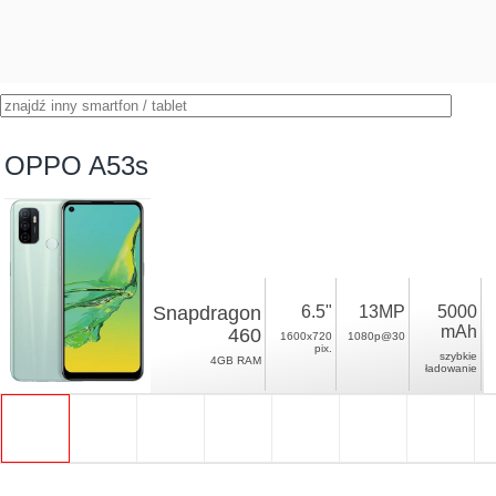
OPPO A53s
Snapdragon
6.5"
13MP
5000
mAh
460
1600x720
1080p@30
pix.
szybkie
4GB RAM
ładowanie