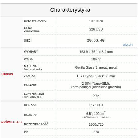
Charakterystyka
10 / 2020
DATA WYDANIA
CENA
226 USD
w dniu wydania
2G, 3G, 4G
SIEĆ
więcej ↓
163.9 x 75.1 x 8.4 mm
WYMIARY
186 gr
WAGA
MATERIAŁ
Gorilla Glass 3, metal, metal
front, spód, ramka
KORPUS
USB Type-C, jack 3.5mm
ZŁĄCZA
2 SIM (Nano-SIM),
GNIAZDO
karta pamięci (oddzielne gniazdo)
CZYTNIK LINII
brak
PAPILARNYCH
IPS, 90Hz
RODZAJ
2
6.5", 102cm
ROZMIAR
(~82% ekranu do obudowy)
WYŚWIETLACZ
1600x720
ROZDZIELCZOŚĆ
270
PPI