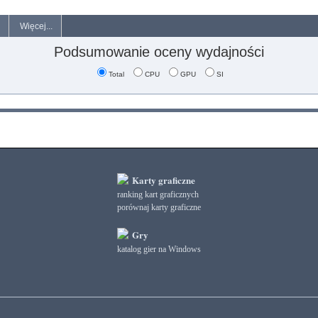
Więcej...
Podsumowanie oceny wydajności
Total
CPU
GPU
SI
Karty graficzne
ranking kart graficznych
porównaj karty graficzne
Gry
katalog gier na Windows