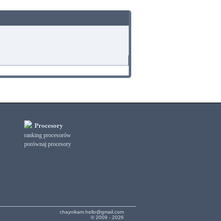
Procesory
ranking procesorów
porównaj procesory
chaynikam.hello@gmail.com
© 2009 - 2026