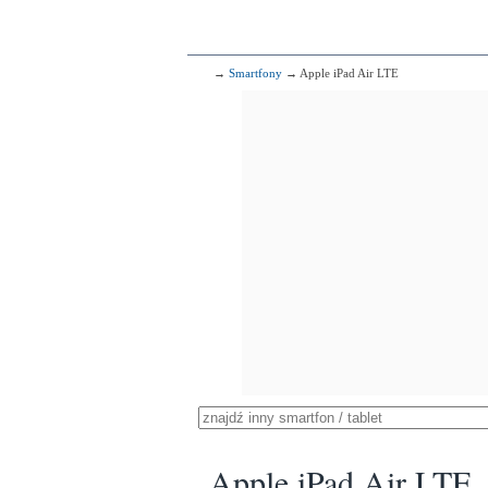
→
Smartfony
→ Apple iPad Air LTE
Apple iPad Air LTE