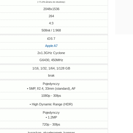
(~71.6% ekranu do obudowy)
2048x1536
264
4:3
508nit / 1:968
iOS 7
Apple A7
2x1.3GHz Cyclone
G6430, 450MHz
1/16, 1/32, 1/64, 1/128 GB
brak
Pojedynczy
• 5MP, f/2.4, 33mm (standard), AF
1080p - 30fps
• High Dynamic Range (HDR)
Pojedynczy
• 1.2MP
720p - 30fps
żyroskop, akcelerometr, kompas