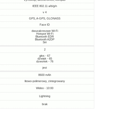
IEEE 802.11 a/b/g/n
v 4
GPS, A-GPS, GLONASS
Face ID
dwuzakresowe Wi-Fi
Hotspot Wi-Fi
Bluetooth EDR
Bluetooth A2DP
Siri
2
głos - 67
dźwięk - 65
dzwonek - 76
jest
8600 mAh
litowo-polimerowy, zintegrowany
Wideo - 10:00
Lightning
brak