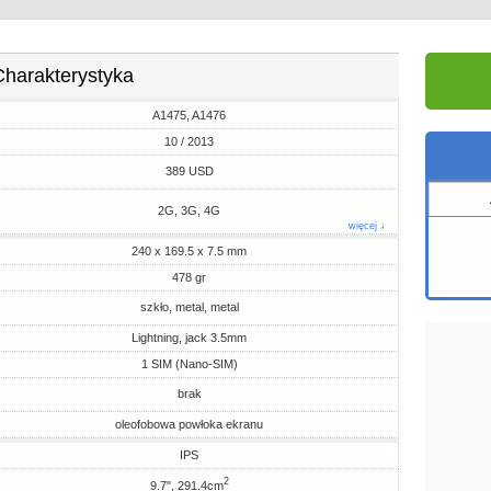
Charakterystyka
A1475, A1476
10 / 2013
389 USD
2G, 3G, 4G
więcej ↓
240 x 169.5 x 7.5 mm
478 gr
szkło, metal, metal
Lightning, jack 3.5mm
1 SIM (Nano-SIM)
brak
oleofobowa powłoka ekranu
IPS
2
9.7", 291.4cm