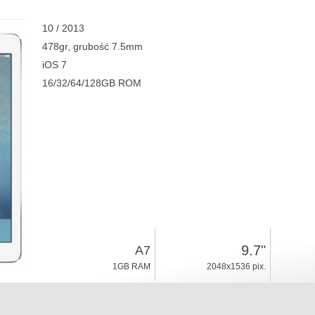
10 / 2013
478gr, grubość 7.5mm
iOS 7
16/32/64/128GB ROM
9.7"
A7
1GB RAM
2048x1536 pix.