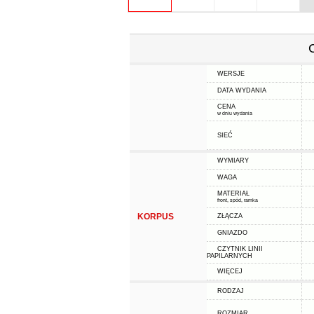
WERSJE
DATA WYDANIA
CENA
w dniu wydania
SIEĆ
WYMIARY
WAGA
MATERIAŁ
front, spód, ramka
KORPUS
ZŁĄCZA
GNIAZDO
CZYTNIK LINII
PAPILARNYCH
WIĘCEJ
RODZAJ
ROZMIAR