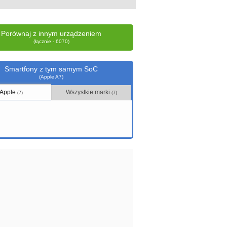
Porównaj z innym urządzeniem
(łącznie - 6070)
Smartfony z tym samym SoC
(Apple A7)
Apple
Wszystkie marki
(7)
(7)