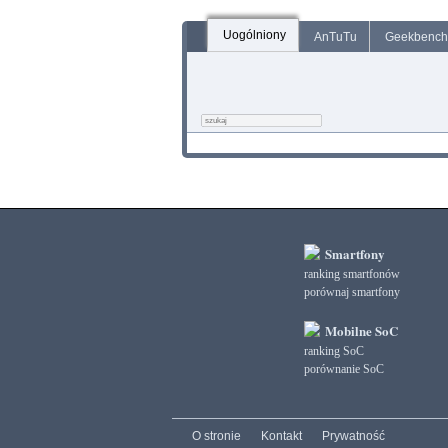
Uogólniony
AnTuTu
Geekbench
Smartfony
ranking smartfonów
porównaj smartfony
Mobilne SoC
ranking SoC
porównanie SoC
O stronie
Kontakt
Prywatność