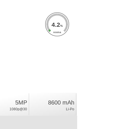
4.2
%
ocena
5MP
8600 mAh
1080p@30
Li-Po