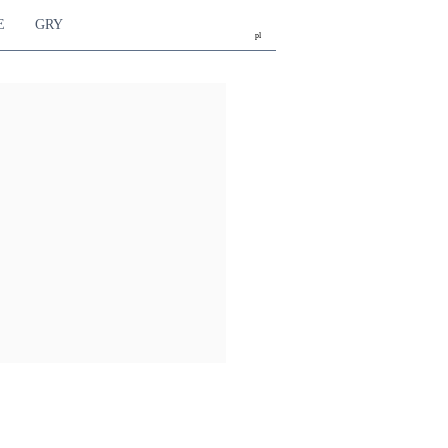
E
GRY
pl