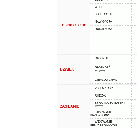
WI-FI
BLUETOOTH
NAWIGACJA
TECHNOLOGIE
DODATKOWO
GŁOŚNIKI
GŁOŚNOŚĆ
DŹWIĘK
(decybeli)
GNIAZDO 3,5MM
POJEMNOŚĆ
RODZAJ
ŻYWOTNOŚĆ BATERII
ZASILANIE
(godzin)
ŁADOWANIE
PRZEWODOWE
ŁADOWANIE
BEZPRZEWODOWE