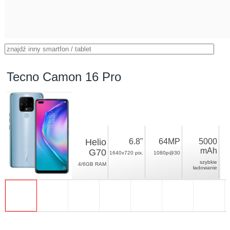
Tecno Camon 16 Pro
Helio
6.8"
64MP
5000
mAh
G70
1640x720 pix.
1080p@30
szybkie
4/6GB RAM
ładowanie