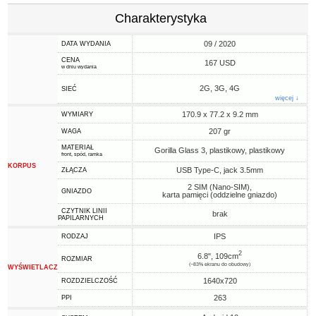
Charakterystyka
09 / 2020
DATA WYDANIA
CENA
167 USD
w dniu wydania
2G, 3G, 4G
SIEĆ
więcej ↓
170.9 x 77.2 x 9.2 mm
WYMIARY
207 gr
WAGA
MATERIAŁ
Gorilla Glass 3, plastikowy, plastikowy
front, spód, ramka
KORPUS
USB Type-C, jack 3.5mm
ZŁĄCZA
2 SIM (Nano-SIM),
GNIAZDO
karta pamięci (oddzielne gniazdo)
CZYTNIK LINII
brak
PAPILARNYCH
IPS
RODZAJ
2
6.8", 109cm
ROZMIAR
(~83% ekranu do obudowy)
WYŚWIETLACZ
1640x720
ROZDZIELCZOŚĆ
263
PPI