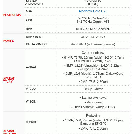
Android 10
SYSTEM
(HIOS)
OPERACYJNY
Mediatek Helio G70
SOC
PLATFORMA
2x2GHz Cortex-A75
CPU
6x1.7GHz Cortex-A55
Mali-G52 MP2, 820MHz
GPU
4/128, 6/128 GB
RAM / ROM
PAMIĘĆ
do 256GB (oddzielne gniazdo)
KARTA PAMIĘCI
Czteroosobowy
• 64MP, f/1.79, 26mm (wide), 1/2.0", 0.7µm,
OmniVision OV64B, PDAF
• 8MP, f/2.25 (ultrawide), 1/4.0", 1.12µm,
APARAT
GalaxyCore GC8034
• 2MP, f/2.4 (depth), 1.75µm, GalaxyCore
GC02M1B
APARAT
• 2MP, f/3.5, 2.50µm
TYLNY
1080p - 30fps
WIDEO
• Lampa błyskowa
WIĘCEJ
• Panorama
• High Dynamic Range (HDR)
Podwójny
• 16MP, f/2.0, 27mm (wide), 1/3.0", 1.0µm,
APARAT
Samsung S5K3P9
• 2MP, f/3.5, 2.50µm
APARAT