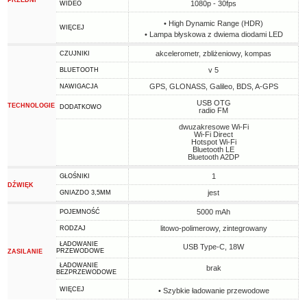
PRZEDNI
1080p - 30fps
WIDEO
• High Dynamic Range (HDR)
WIĘCEJ
• Lampa błyskowa z dwiema diodami LED
akcelerometr, zbliżeniowy, kompas
CZUJNIKI
v 5
BLUETOOTH
GPS, GLONASS, Galileo, BDS, A-GPS
NAWIGACJA
USB OTG
TECHNOLOGIE
DODATKOWO
radio FM
dwuzakresowe Wi-Fi
Wi-Fi Direct
Hotspot Wi-Fi
Bluetooth LE
Bluetooth A2DP
1
GŁOŚNIKI
DŹWIĘK
jest
GNIAZDO 3,5MM
5000 mAh
POJEMNOŚĆ
litowo-polimerowy, zintegrowany
RODZAJ
ŁADOWANIE
USB Type-C, 18W
PRZEWODOWE
ZASILANIE
ŁADOWANIE
brak
BEZPRZEWODOWE
WIĘCEJ
• Szybkie ładowanie przewodowe