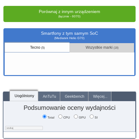
Porównaj z innym urządzeniem
(łącznie - 6070)
Smartfony z tym samym SoC
(Mediatek Helio G70)
Tecno
Wszystkie marki
(5)
(18)
Uogólniony
AnTuTu
Geekbench
Więcej...
Podsumowanie oceny wydajności
Total
CPU
GPU
SI