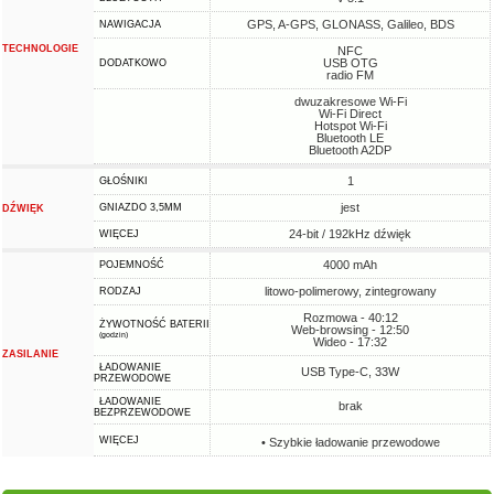
GPS, A-GPS, GLONASS, Galileo, BDS
NAWIGACJA
TECHNOLOGIE
NFC
USB OTG
DODATKOWO
radio FM
dwuzakresowe Wi-Fi
Wi-Fi Direct
Hotspot Wi-Fi
Bluetooth LE
Bluetooth A2DP
1
GŁOŚNIKI
jest
GNIAZDO 3,5MM
DŹWIĘK
24-bit / 192kHz dźwięk
WIĘCEJ
4000 mAh
POJEMNOŚĆ
litowo-polimerowy, zintegrowany
RODZAJ
Rozmowa - 40:12
ŻYWOTNOŚĆ BATERII
Web-browsing - 12:50
(godzin)
Wideo - 17:32
ZASILANIE
ŁADOWANIE
USB Type-C, 33W
PRZEWODOWE
ŁADOWANIE
brak
BEZPRZEWODOWE
WIĘCEJ
• Szybkie ładowanie przewodowe