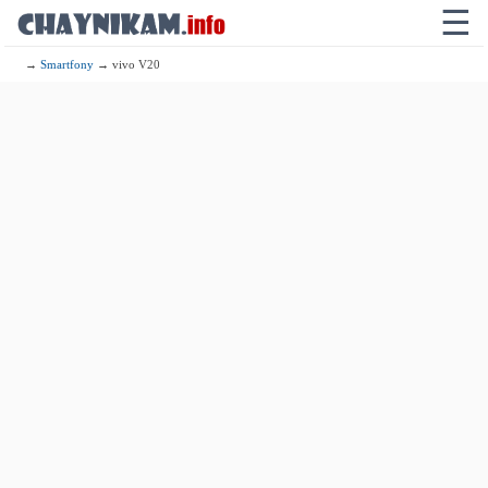
☰
→
Smartfony
→ vivo V20