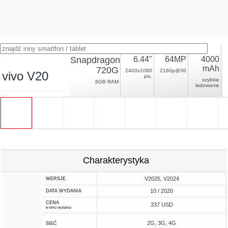
Snapdragon
6.44"
64MP
4000
mAh
720G
2400x1080
2160p@30
vivo V20
pix.
szybkie
8GB RAM
ładowanie
Charakterystyka
V2025, V2024
WERSJE
10 / 2020
DATA WYDANIA
CENA
337 USD
w dniu wydania
2G, 3G, 4G
SIEĆ