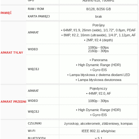
Adreno 618, 750MHz
GPU
8/128, 8/256 GB
RAM / ROM
PAMIĘĆ
brak
KARTA PAMIĘCI
Potrójny
• 64MP, f/1.9, 26mm (wide), 1/1.72", 0.8µm, PDAF
APARAT
• 8MP, f/2.2, 16mm (ultrawide), 1/4.0", 1.12µm, AF
• 2MP, f/2.4 (depth)
1080p - 60fps
WIDEO
2160p - 30fps
APARAT TYLNY
• Panorama
• High Dynamic Range (HDR)
WIĘCEJ
• Gyro-EIS
• Lampa błyskowa z dwiema diodami LED
• Lampa błyskowa dwutonowa
Pojedynczy
APARAT
• 44MP, f/2.0, AF
1080p - 30fps
WIDEO
APARAT PRZEDNI
• High Dynamic Range (HDR)
WIĘCEJ
• Gyro-EIS
żyroskop, akcelerometr, zbliżeniowy, kompas
CZUJNIKI
IEEE 802.11 a/b/g/n/ac
WI-FI
v 5.1
BLUETOOTH