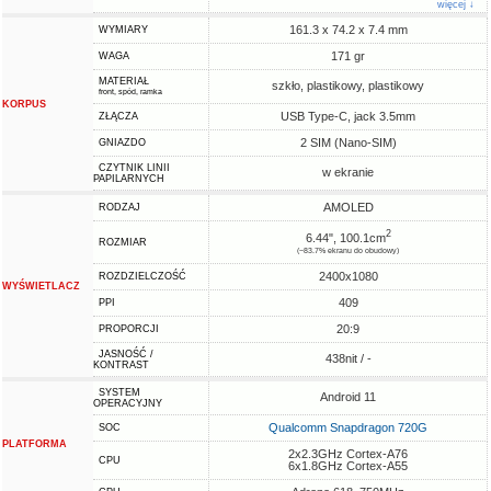
więcej ↓
161.3 x 74.2 x 7.4 mm
WYMIARY
171 gr
WAGA
MATERIAŁ
szkło, plastikowy, plastikowy
front, spód, ramka
KORPUS
USB Type-C, jack 3.5mm
ZŁĄCZA
2 SIM (Nano-SIM)
GNIAZDO
CZYTNIK LINII
w ekranie
PAPILARNYCH
AMOLED
RODZAJ
2
6.44", 100.1cm
ROZMIAR
(~83.7% ekranu do obudowy)
2400x1080
ROZDZIELCZOŚĆ
WYŚWIETLACZ
409
PPI
20:9
PROPORCJI
JASNOŚĆ /
438nit / -
KONTRAST
SYSTEM
Android 11
OPERACYJNY
Qualcomm Snapdragon 720G
SOC
PLATFORMA
2x2.3GHz Cortex-A76
CPU
6x1.8GHz Cortex-A55