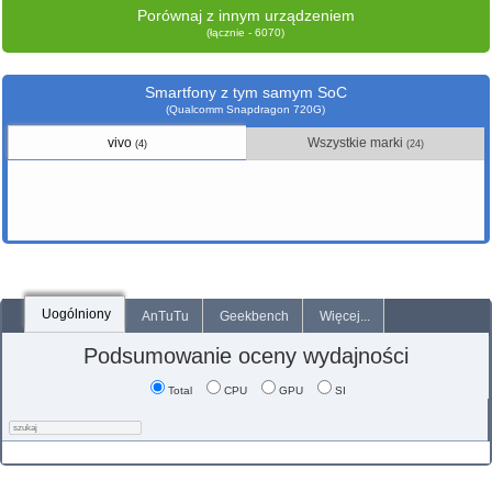
Porównaj z innym urządzeniem
(łącznie - 6070)
Smartfony z tym samym SoC
(Qualcomm Snapdragon 720G)
vivo
Wszystkie marki
(4)
(24)
Uogólniony
AnTuTu
Geekbench
Więcej...
Podsumowanie oceny wydajności
Total
CPU
GPU
SI