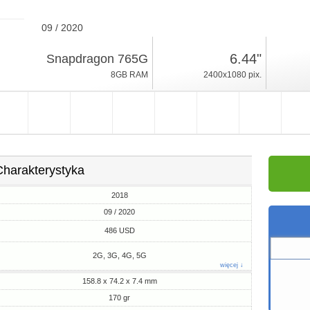
09 / 2020
170gr, grubość 7.4mm
6.44"
Snapdragon 765G
Android 11
8GB RAM
2400x1080 pix.
128GB ROM
Charakterystyka
2018
09 / 2020
486 USD
2G, 3G, 4G, 5G
więcej ↓
158.8 x 74.2 x 7.4 mm
170 gr