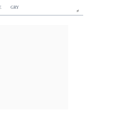
E
GRY
pl