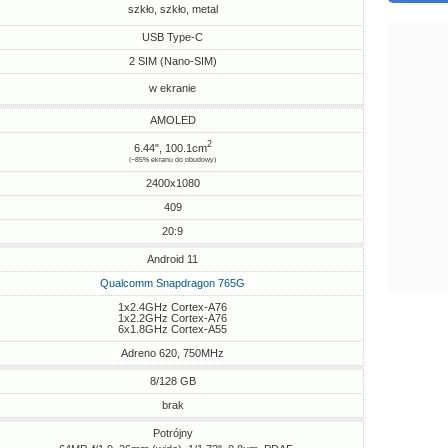
szkło, szkło, metal
USB Type-C
2 SIM (Nano-SIM)
w ekranie
AMOLED
2
6.44", 100.1cm
(~85% ekranu do obudowy)
2400x1080
409
20:9
Android 11
Qualcomm Snapdragon 765G
1x2.4GHz Cortex-A76
1x2.2GHz Cortex-A76
6x1.8GHz Cortex-A55
Adreno 620, 750MHz
8/128 GB
brak
Potrójny