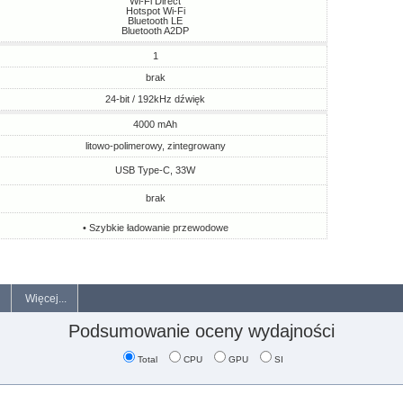
Wi-Fi Direct
Hotspot Wi-Fi
Bluetooth LE
Bluetooth A2DP
1
brak
24-bit / 192kHz dźwięk
4000 mAh
litowo-polimerowy, zintegrowany
USB Type-C, 33W
brak
• Szybkie ładowanie przewodowe
Więcej...
Podsumowanie oceny wydajności
Total
CPU
GPU
SI