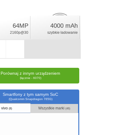
64MP
4000 mAh
14.3
%
2160p@30
szybkie ładowanie
ocena
Porównaj z innym urządzeniem
(łącznie - 6070)
Smartfony z tym samym SoC
(Qualcomm Snapdragon 765G)
vivo
Wszystkie marki
(8)
(46)