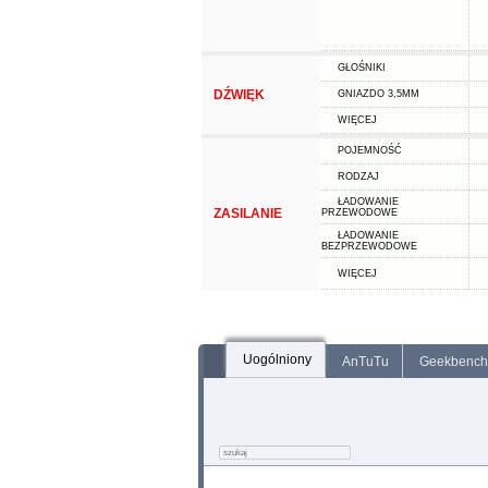
GŁOŚNIKI
DŹWIĘK
GNIAZDO 3,5MM
WIĘCEJ
POJEMNOŚĆ
RODZAJ
ŁADOWANIE
ZASILANIE
PRZEWODOWE
ŁADOWANIE
BEZPRZEWODOWE
WIĘCEJ
Uogólniony
AnTuTu
Geekbench