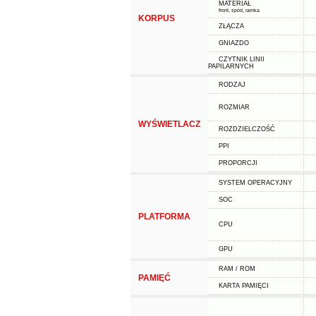
MATERIAŁ
front, spód, ramka
KORPUS
ZŁĄCZA
GNIAZDO
CZYTNIK LINII
PAPILARNYCH
RODZAJ
ROZMIAR
WYŚWIETLACZ
ROZDZIELCZOŚĆ
PPI
PROPORCJI
SYSTEM OPERACYJNY
SOC
PLATFORMA
CPU
GPU
RAM / ROM
PAMIĘĆ
KARTA PAMIĘCI