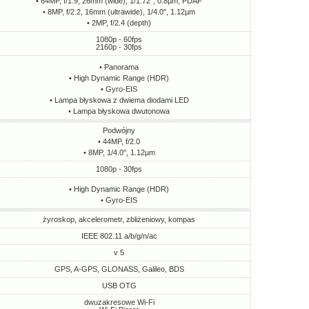
• 64MP, f/1.9, 26mm (wide), 1/1.72", 0.8µm, PDAF
• 8MP, f/2.2, 16mm (ultrawide), 1/4.0", 1.12µm
• 2MP, f/2.4 (depth)
1080p - 60fps
2160p - 30fps
• Panorama
• High Dynamic Range (HDR)
• Gyro-EIS
• Lampa błyskowa z dwiema diodami LED
• Lampa błyskowa dwutonowa
Podwójny
• 44MP, f/2.0
• 8MP, 1/4.0", 1.12µm
1080p - 30fps
• High Dynamic Range (HDR)
• Gyro-EIS
żyroskop, akcelerometr, zbliżeniowy, kompas
IEEE 802.11 a/b/g/n/ac
v 5
GPS, A-GPS, GLONASS, Galileo, BDS
USB OTG
dwuzakresowe Wi-Fi