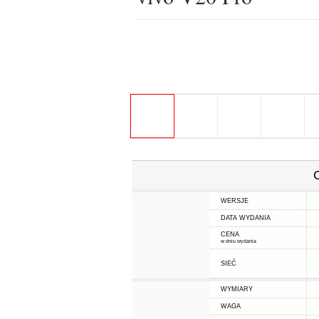
WERSJE
DATA WYDANIA
CENA
w dniu wydania
SIEĆ
WYMIARY
WAGA