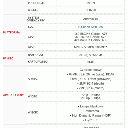
19.5:9
PROPORCJI
HDR10
WIĘCEJ
SYSTEM
Android 10
OPERACYJNY
HiSilicon Kirin 985
SOC
PLATFORMA
1x2.58GHz Cortex-A76
3x2.4GHz Cortex-A76
CPU
4x1.84GHz Cortex-A55
Mali-G77 MP8, 695MHz
GPU
8/128, 8/256 GB
RAM / ROM
PAMIĘĆ
brak
KARTA PAMIĘCI
Czteroosobowy
• 64MP, f/1.9, 26mm (wide), PDAF
• 8MP, f/2.4, 17mm (ultrawide)
APARAT
• 2MP, f/2.4 (depth)
• 2MP, f/2.4 (macro)
720p - 960fps
APARAT TYLNY
WIDEO
2160p - 30fps
• Lampa błyskowa
• Panorama
WIĘCEJ
• High Dynamic Range (HDR)
• Gyro-EIS