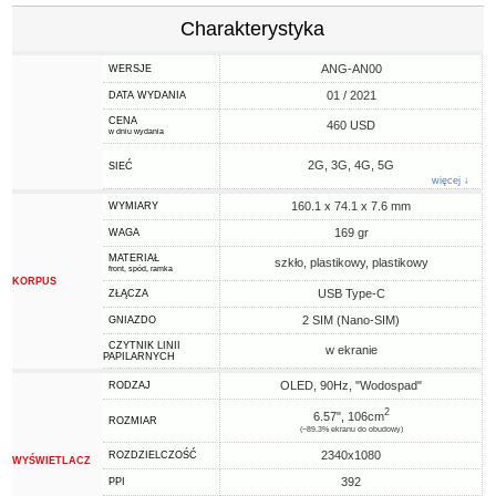
Charakterystyka
ANG-AN00
WERSJE
01 / 2021
DATA WYDANIA
CENA
460 USD
w dniu wydania
2G, 3G, 4G, 5G
SIEĆ
więcej ↓
160.1 x 74.1 x 7.6 mm
WYMIARY
169 gr
WAGA
MATERIAŁ
szkło, plastikowy, plastikowy
front, spód, ramka
KORPUS
USB Type-C
ZŁĄCZA
2 SIM (Nano-SIM)
GNIAZDO
CZYTNIK LINII
w ekranie
PAPILARNYCH
OLED, 90Hz, "Wodospad"
RODZAJ
2
6.57", 106cm
ROZMIAR
(~89.3% ekranu do obudowy)
2340x1080
ROZDZIELCZOŚĆ
WYŚWIETLACZ
392
PPI