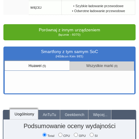
• Szybkie ładowanie przewodowe
WIĘCEJ
• Odwrotne ładowanie przewodowe
Porównaj z innym urządzeniem
(łącznie - 6070)
Smartfony z tym samym SoC
(HiSilicon Kirin 985)
Huawei
Wszystkie marki
(5)
(8)
Uogólniony
AnTuTu
Geekbench
Więcej...
Podsumowanie oceny wydajności
Total
CPU
GPU
SI