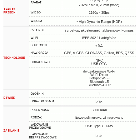
Pojedynczy
APARAT
• 32MP, f/2.0, 26mm (wide)
APARAT
2160p - 30fps
PRZEDNI
WIDEO
WIĘCEJ
• High Dynamic Range (HDR)
żyroskop, akcelerometr, zbliżeniowy, kompas
CZUJNIKI
IEEE 802.11 a/b/g/n/ac
WI-FI
v 5.1
BLUETOOTH
GPS, A-GPS, GLONASS, Galileo, BDS, QZSS
NAWIGACJA
TECHNOLOGIE
NFC
DODATKOWO
USB OTG
dwuzakresowe Wi-Fi
Wi-Fi Direct
Hotspot Wi-Fi
Bluetooth LE
Bluetooth A2DP
1
GŁOŚNIKI
DŹWIĘK
brak
GNIAZDO 3,5MM
3800 mAh
POJEMNOŚĆ
litowo-polimerowy, zintegrowany
RODZAJ
ŁADOWANIE
USB Type-C, 66W
PRZEWODOWE
ZASILANIE
ŁADOWANIE
brak
BEZPRZEWODOWE