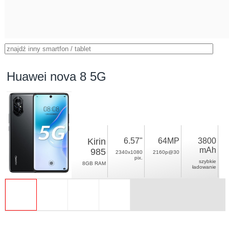
Huawei nova 8 5G
Kirin
6.57"
64MP
3800
mAh
985
2340x1080
2160p@30
pix.
szybkie
8GB RAM
ładowanie