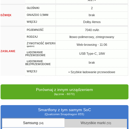
ANT+
2
GŁOŚNIKI
brak
GNIAZDO 3,5MM
DŹWIĘK
Dolby Atmos
WIĘCEJ
7040 mAh
POJEMNOŚĆ
litowo-polimerowy, zintegrowany
RODZAJ
ŻYWOTNOŚĆ BATERII
Web-browsing - 11:06
(godzin)
ZASILANIE
ŁADOWANIE
USB Type-C, 18W
PRZEWODOWE
ŁADOWANIE
brak
BEZPRZEWODOWE
WIĘCEJ
• Szybkie ładowanie przewodowe
Porównaj z innym urządzeniem
(łącznie - 6070)
Smartfony z tym samym SoC
(Qualcomm Snapdragon 855)
Samsung
Wszystkie marki
(14)
(53)