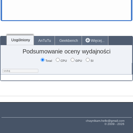
Uogólniony
AnTuTu
Geekbench
Więcej...
Podsumowanie oceny wydajności
Total
CPU
GPU
SI
chaynikam.hello@gmail.com
© 2009 - 2026