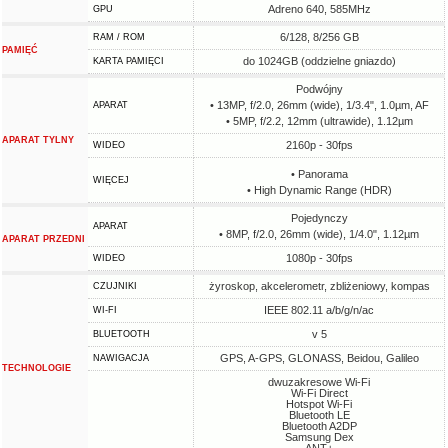
Adreno 640, 585MHz
GPU
6/128, 8/256 GB
RAM / ROM
PAMIĘĆ
do 1024GB (oddzielne gniazdo)
KARTA PAMIĘCI
Podwójny
• 13MP, f/2.0, 26mm (wide), 1/3.4", 1.0µm, AF
APARAT
• 5MP, f/2.2, 12mm (ultrawide), 1.12µm
APARAT TYLNY
2160p - 30fps
WIDEO
• Panorama
WIĘCEJ
• High Dynamic Range (HDR)
Pojedynczy
APARAT
• 8MP, f/2.0, 26mm (wide), 1/4.0", 1.12µm
APARAT PRZEDNI
1080p - 30fps
WIDEO
żyroskop, akcelerometr, zbliżeniowy, kompas
CZUJNIKI
IEEE 802.11 a/b/g/n/ac
WI-FI
v 5
BLUETOOTH
GPS, A-GPS, GLONASS, Beidou, Galileo
NAWIGACJA
TECHNOLOGIE
dwuzakresowe Wi-Fi
Wi-Fi Direct
Hotspot Wi-Fi
Bluetooth LE
Bluetooth A2DP
Samsung Dex