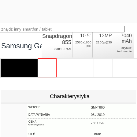
Snapdragon
10.5"
13MP
7040
mAh
855
2560x1600
2160p@30
Samsung Galaxy Tab S6 Wi-Fi
pix.
szybkie
6/8GB RAM
ładowanie
Charakterystyka
SM-T860
WERSJE
08 / 2019
DATA WYDANIA
CENA
785 USD
w dniu wydania
brak
SIEĆ