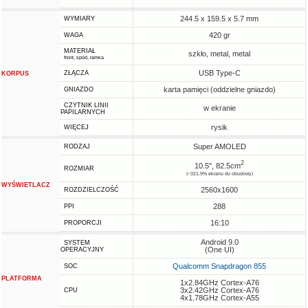
244.5 x 159.5 x 5.7 mm
WYMIARY
420 gr
WAGA
MATERIAŁ
szkło, metal, metal
front, spód, ramka
USB Type-C
ZŁĄCZA
KORPUS
karta pamięci (oddzielne gniazdo)
GNIAZDO
CZYTNIK LINII
w ekranie
PAPILARNYCH
rysik
WIĘCEJ
Super AMOLED
RODZAJ
2
10.5", 82.5cm
ROZMIAR
(~321.9% ekranu do obudowy)
WYŚWIETLACZ
2560x1600
ROZDZIELCZOŚĆ
288
PPI
16:10
PROPORCJI
Android 9.0
SYSTEM
(One UI)
OPERACYJNY
Qualcomm Snapdragon 855
SOC
PLATFORMA
1x2.84GHz Cortex-A76
3x2.42GHz Cortex-A76
CPU
4x1.78GHz Cortex-A55