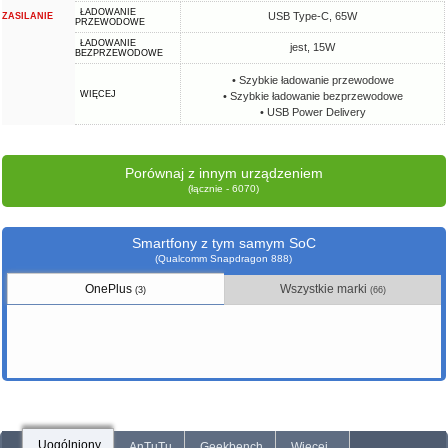
ŁADOWANIE
USB Type-C, 65W
ZASILANIE
PRZEWODOWE
ŁADOWANIE
jest, 15W
BEZPRZEWODOWE
• Szybkie ładowanie przewodowe
WIĘCEJ
• Szybkie ładowanie bezprzewodowe
• USB Power Delivery
Porównaj z innym urządzeniem
(łącznie - 6070)
Smartfony z tym samym SoC
(Qualcomm Snapdragon 888)
OnePlus
Wszystkie marki
(3)
(66)
Uogólniony
AnTuTu
Geekbench
Więcej...