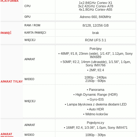
PLATFORMA
1x2.84GHz Cortex-X1
3x2.42GHz Cortex-A78
CPU
4x1.8GHz Cortex-A55
Adreno 660, 840MHz
GPU
8/128, 12/256 GB
RAM / ROM
brak
KARTA PAMIĘCI
PAMIĘĆ
ROM UFS 3.1
WIĘCEJ
Potrójny
• 48MP, f/1.8, 23mm (wide), 1/1.43", 1.12µm, Sony
IMX689
APARAT
• 50MP, f/2.2, 14mm (ultrawide), 1/1.56", 1.0µm,
Sony IMX766
• 2MP, f/2.4
1080p - 240fps
WIDEO
2160p - 60fps
APARAT TYLNY
• Panorama
• High Dynamic Range (HDR)
• Gyro-EIS
WIĘCEJ
• Lampa błyskowa z dwiema diodami LED
• Auto HDR
• Widmo kolorów
Pojedynczy
APARAT
• 16MP, f/2.4, 1/3.06", 1.0µm, Sony IMX471
APARAT
1080p - 30fps
WIDEO