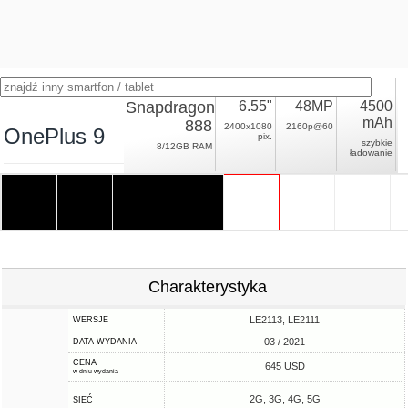
Snapdragon
6.55"
48MP
4500
mAh
888
2400x1080
2160p@60
OnePlus 9
pix.
szybkie
8/12GB RAM
ładowanie
Charakterystyka
LE2113, LE2111
WERSJE
03 / 2021
DATA WYDANIA
CENA
645 USD
w dniu wydania
2G, 3G, 4G, 5G
SIEĆ