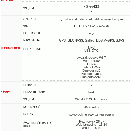
PRZEDNI
• Gyro-EIS
WIĘCEJ
•
żyroskop, akcelerometr, zbliżeniowy, kompas
CZUJNIKI
IEEE 802.11 a/b/g/n/ac/6
WI-FI
v 5
BLUETOOTH
GPS, GLONASS, Galileo, BDS, A-GPS, SBAS
NAWIGACJA
NFC
TECHNOLOGIE
DODATKOWO
USB OTG
dwuzakresowe Wi-Fi
Wi-Fi Direct
DLNA
Hotspot Wi-Fi
Bluetooth LE
Bluetooth aptX
Bluetooth A2DP
2
GŁOŚNIKI
brak
GNIAZDO 3,5MM
DŹWIĘK
24-bit / 192kHz dźwięk
WIĘCEJ
4500 mAh
POJEMNOŚĆ
litowo-polimerowy, zintegrowany
RODZAJ
Rozmowa - 28:07
ŻYWOTNOŚĆ BATERII
Web-browsing - 13:10
(godzin)
Wideo - 15:19