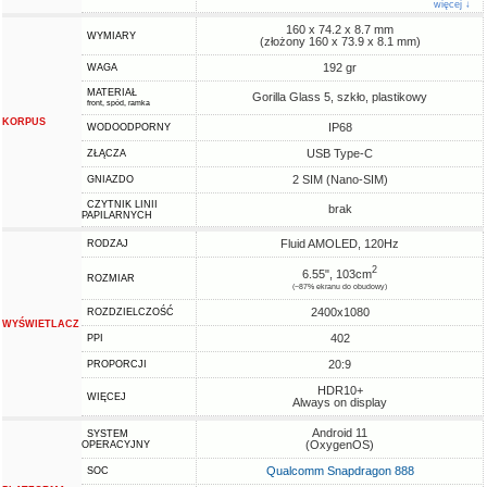
więcej ↓
160 x 74.2 x 8.7 mm
WYMIARY
(złożony 160 x 73.9 x 8.1 mm)
192 gr
WAGA
MATERIAŁ
Gorilla Glass 5, szkło, plastikowy
front, spód, ramka
KORPUS
IP68
WODOODPORNY
USB Type-C
ZŁĄCZA
2 SIM (Nano-SIM)
GNIAZDO
CZYTNIK LINII
brak
PAPILARNYCH
Fluid AMOLED, 120Hz
RODZAJ
2
6.55", 103cm
ROZMIAR
(~87% ekranu do obudowy)
2400x1080
ROZDZIELCZOŚĆ
WYŚWIETLACZ
402
PPI
20:9
PROPORCJI
HDR10+
WIĘCEJ
Always on display
Android 11
SYSTEM
(OxygenOS)
OPERACYJNY
Qualcomm Snapdragon 888
SOC