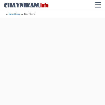
☰
→
Smartfony
→ OnePlus 9