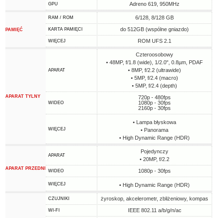
Adreno 619, 950MHz
GPU
6/128, 8/128 GB
RAM / ROM
do 512GB (wspólne gniazdo)
KARTA PAMIĘCI
PAMIĘĆ
ROM UFS 2.1
WIĘCEJ
Czteroosobowy
• 48MP, f/1.8 (wide), 1/2.0", 0.8µm, PDAF
• 8MP, f/2.2 (ultrawide)
APARAT
• 5MP, f/2.4 (macro)
• 5MP, f/2.4 (depth)
APARAT TYLNY
720p - 480fps
1080p - 30fps
WIDEO
2160p - 30fps
• Lampa błyskowa
WIĘCEJ
• Panorama
• High Dynamic Range (HDR)
Pojedynczy
APARAT
• 20MP, f/2.2
APARAT PRZEDNI
1080p - 30fps
WIDEO
WIĘCEJ
• High Dynamic Range (HDR)
żyroskop, akcelerometr, zbliżeniowy, kompas
CZUJNIKI
IEEE 802.11 a/b/g/n/ac
WI-FI