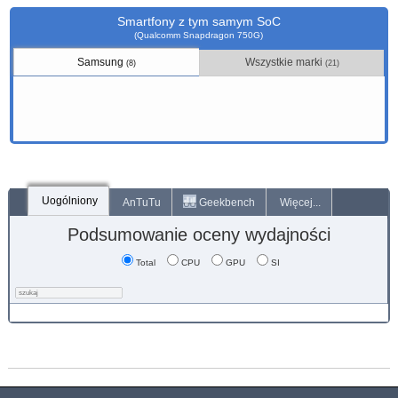
Smartfony z tym samym SoC
(Qualcomm Snapdragon 750G)
Samsung
Wszystkie marki
(8)
(21)
Uogólniony
AnTuTu
Geekbench
Więcej...
Podsumowanie oceny wydajności
Total
CPU
GPU
SI