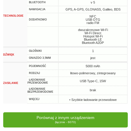
v 5
BLUETOOTH
GPS, A-GPS, GLONASS, Galileo, BDS
NAWIGACJA
TECHNOLOGIE
NFC
USB OTG
DODATKOWO
radio FM
dwuzakresowe Wi-Fi
Wi-Fi Direct
Hotspot Wi-Fi
Bluetooth LE
Bluetooth A2DP
1
GŁOŚNIKI
DŹWIĘK
jest
GNIAZDO 3,5MM
5000 mAh
POJEMNOŚĆ
litowo-polimerowy, zintegrowany
RODZAJ
ŁADOWANIE
USB Type-C, 15W
PRZEWODOWE
ZASILANIE
ŁADOWANIE
brak
BEZPRZEWODOWE
WIĘCEJ
• Szybkie ładowanie przewodowe
Porównaj z innym urządzeniem
(łącznie - 6070)