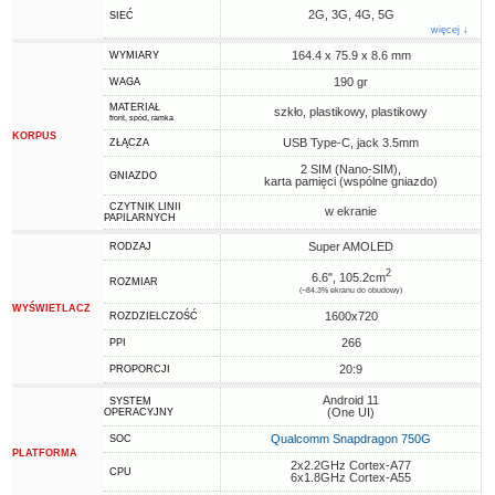
2G, 3G, 4G, 5G
SIEĆ
więcej ↓
164.4 x 75.9 x 8.6 mm
WYMIARY
190 gr
WAGA
MATERIAŁ
szkło, plastikowy, plastikowy
front, spód, ramka
KORPUS
USB Type-C, jack 3.5mm
ZŁĄCZA
2 SIM (Nano-SIM),
GNIAZDO
karta pamięci (wspólne gniazdo)
CZYTNIK LINII
w ekranie
PAPILARNYCH
Super AMOLED
RODZAJ
2
6.6", 105.2cm
ROZMIAR
(~84.3% ekranu do obudowy)
WYŚWIETLACZ
1600x720
ROZDZIELCZOŚĆ
266
PPI
20:9
PROPORCJI
Android 11
SYSTEM
(One UI)
OPERACYJNY
Qualcomm Snapdragon 750G
SOC
PLATFORMA
2x2.2GHz Cortex-A77
CPU
6x1.8GHz Cortex-A55