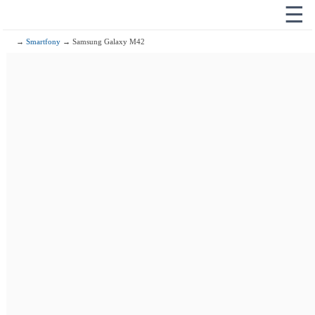
☰
→
Smartfony
→ Samsung Galaxy M42