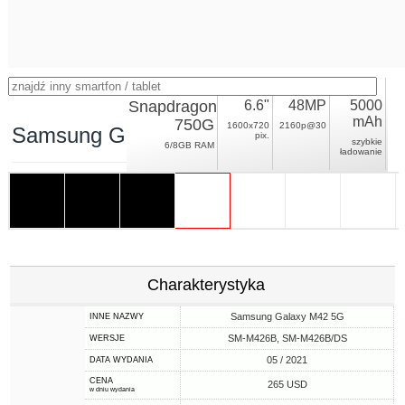
Snapdragon
6.6"
48MP
5000
mAh
750G
1600x720
2160p@30
Samsung Galaxy M42
pix.
szybkie
6/8GB RAM
ładowanie
Charakterystyka
Samsung Galaxy M42 5G
INNE NAZWY
SM-M426B, SM-M426B/DS
WERSJE
05 / 2021
DATA WYDANIA
CENA
265 USD
w dniu wydania