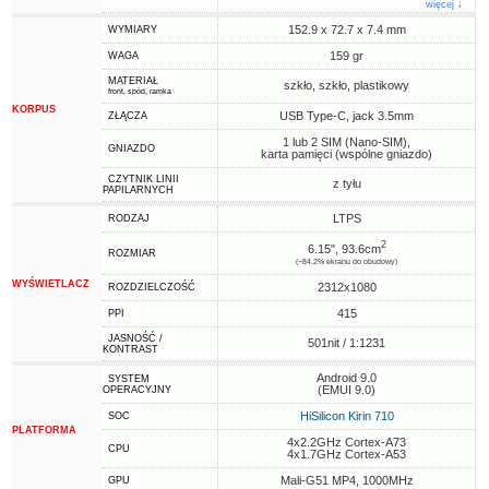
więcej ↓
152.9 x 72.7 x 7.4 mm
WYMIARY
159 gr
WAGA
MATERIAŁ
szkło, szkło, plastikowy
front, spód, ramka
KORPUS
USB Type-C, jack 3.5mm
ZŁĄCZA
1 lub 2 SIM (Nano-SIM),
GNIAZDO
karta pamięci (wspólne gniazdo)
CZYTNIK LINII
z tyłu
PAPILARNYCH
LTPS
RODZAJ
2
6.15", 93.6cm
ROZMIAR
(~84.2% ekranu do obudowy)
WYŚWIETLACZ
2312x1080
ROZDZIELCZOŚĆ
415
PPI
JASNOŚĆ /
501nit / 1:1231
KONTRAST
Android 9.0
SYSTEM
(EMUI 9.0)
OPERACYJNY
HiSilicon Kirin 710
SOC
PLATFORMA
4x2.2GHz Cortex-A73
CPU
4x1.7GHz Cortex-A53
Mali-G51 MP4, 1000MHz
GPU