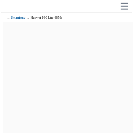
☰
→
Smartfony
→ Huawei P30 Lite 48Mp