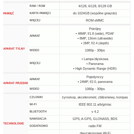
4/128, 6/128, 8/128 GB
RAM / ROM
do 1024GB (wspólne gniazdo)
KARTA PAMIĘCI
PAMIĘĆ
ROM eMMC
WIĘCEJ
Potrójny
• 48MP, f/1.8 (wide), PDAF
APARAT
• 8MP, 13mm (ultrawide)
• 2MP, f/2.4 (depth)
APARAT TYLNY
1080p - 30fps
WIDEO
• Lampa błyskowa
WIĘCEJ
• Panorama
• High Dynamic Range (HDR)
Pojedynczy
APARAT
• 24MP, f/2.0, panorama
APARAT PRZEDNI
1080p - 30fps
WIDEO
żyroskop, akcelerometr, zbliżeniowy, kompas
CZUJNIKI
IEEE 802.11 a/b/g/n/ac
WI-FI
v 4.2
BLUETOOTH
GPS, A-GPS, GLONASS, BDS
NAWIGACJA
TECHNOLOGIE
radio FM
DODATKOWO
dwuzakresowe Wi-Fi