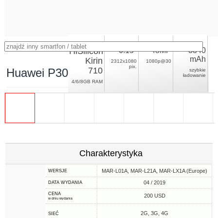
HiSilicon
6.15"
48MP
3340
mAh
Kirin
2312x1080
1080p@30
pix.
710
Huawei P30 Lite 48Mp
szybkie
ładowanie
4/6/8GB RAM
Charakterystyka
MAR-L01A, MAR-L21A, MAR-LX1A (Europe)
WERSJE
04 / 2019
DATA WYDANIA
CENA
200 USD
w dniu wydania
2G, 3G, 4G
SIEĆ