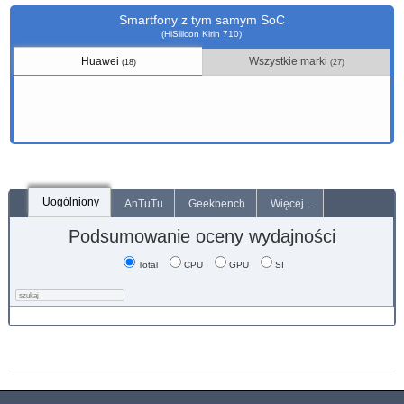
Smartfony z tym samym SoC
(HiSilicon Kirin 710)
Huawei
Wszystkie marki
(18)
(27)
Uogólniony
AnTuTu
Geekbench
Więcej...
Podsumowanie oceny wydajności
Total
CPU
GPU
SI