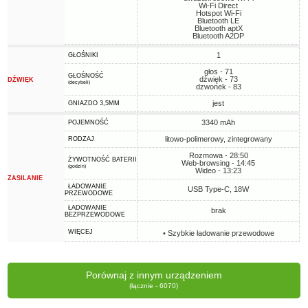
Wi-Fi Direct
Hotspot Wi-Fi
Bluetooth LE
Bluetooth aptX
Bluetooth A2DP
1
GŁOŚNIKI
głos - 71
GŁOŚNOŚĆ
dźwięk - 73
DŹWIĘK
(decybeli)
dzwonek - 83
jest
GNIAZDO 3,5MM
3340 mAh
POJEMNOŚĆ
litowo-polimerowy, zintegrowany
RODZAJ
Rozmowa - 28:50
ŻYWOTNOŚĆ BATERII
Web-browsing - 14:45
(godzin)
Wideo - 13:23
ZASILANIE
ŁADOWANIE
USB Type-C, 18W
PRZEWODOWE
ŁADOWANIE
brak
BEZPRZEWODOWE
WIĘCEJ
• Szybkie ładowanie przewodowe
Porównaj z innym urządzeniem
(łącznie - 6070)