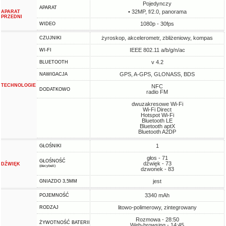
Pojedynczy
APARAT
• 32MP, f/2.0, panorama
APARAT
PRZEDNI
1080p - 30fps
WIDEO
żyroskop, akcelerometr, zbliżeniowy, kompas
CZUJNIKI
IEEE 802.11 a/b/g/n/ac
WI-FI
v 4.2
BLUETOOTH
GPS, A-GPS, GLONASS, BDS
NAWIGACJA
TECHNOLOGIE
NFC
DODATKOWO
radio FM
dwuzakresowe Wi-Fi
Wi-Fi Direct
Hotspot Wi-Fi
Bluetooth LE
Bluetooth aptX
Bluetooth A2DP
1
GŁOŚNIKI
głos - 71
GŁOŚNOŚĆ
dźwięk - 73
DŹWIĘK
(decybeli)
dzwonek - 83
jest
GNIAZDO 3,5MM
3340 mAh
POJEMNOŚĆ
litowo-polimerowy, zintegrowany
RODZAJ
Rozmowa - 28:50
ŻYWOTNOŚĆ BATERII
Web-browsing - 14:45