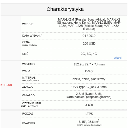
Charakterystyka
MAR-LX1M (Russia, South Africa); MAR-LX2
(Singapore, Hong Kong); MAR-L21MEA, MAR-
WERSJE
L22A, MAR-L22B (Middle East); MAR-LX3A
(LATAM)
04 / 2019
DATA WYDANIA
CENA
200 USD
w dniu wydania
2G, 3G, 4G
SIEĆ
więcej ↓
152.9 x 72.7 x 7.4 mm
WYMIARY
159 gr
WAGA
MATERIAŁ
szkło, szkło, plastikowy
front, spód, ramka
KORPUS
USB Type-C, jack 3.5mm
ZŁĄCZA
2 SIM (Nano-SIM),
GNIAZDO
karta pamięci (wspólne gniazdo)
CZYTNIK LINII
z tyłu
PAPILARNYCH
LTPS
RODZAJ
2
6.15", 93.6cm
ROZMIAR
(~84.2% ekranu do obudowy)