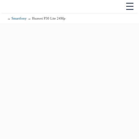
☰
→
Smartfony
→ Huawei P30 Lite 24Mp