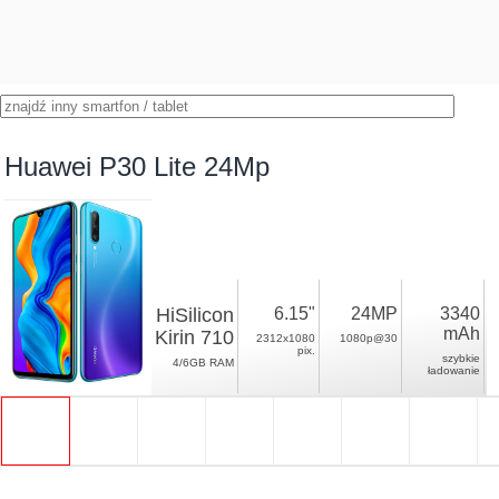
Huawei P30 Lite 24Mp
HiSilicon
6.15"
24MP
3340
mAh
Kirin 710
2312x1080
1080p@30
pix.
szybkie
4/6GB RAM
ładowanie