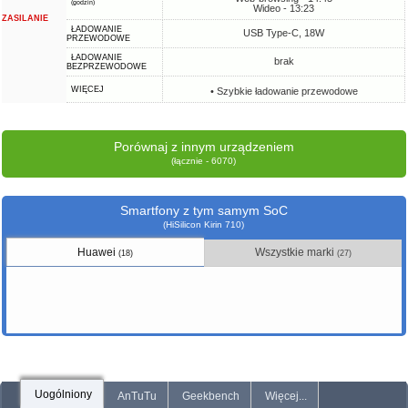
(godzin)
Wideo - 13:23
ZASILANIE
ŁADOWANIE
USB Type-C, 18W
PRZEWODOWE
ŁADOWANIE
brak
BEZPRZEWODOWE
WIĘCEJ
• Szybkie ładowanie przewodowe
Porównaj z innym urządzeniem
(łącznie - 6070)
Smartfony z tym samym SoC
(HiSilicon Kirin 710)
Huawei
Wszystkie marki
(18)
(27)
Uogólniony
AnTuTu
Geekbench
Więcej...