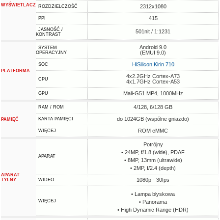
WYŚWIETLACZ
2312x1080
ROZDZIELCZOŚĆ
415
PPI
JASNOŚĆ /
501nit / 1:1231
KONTRAST
Android 9.0
SYSTEM
(EMUI 9.0)
OPERACYJNY
HiSilicon Kirin 710
SOC
PLATFORMA
4x2.2GHz Cortex-A73
CPU
4x1.7GHz Cortex-A53
Mali-G51 MP4, 1000MHz
GPU
4/128, 6/128 GB
RAM / ROM
do 1024GB (wspólne gniazdo)
KARTA PAMIĘCI
PAMIĘĆ
ROM eMMC
WIĘCEJ
Potrójny
• 24MP, f/1.8 (wide), PDAF
APARAT
• 8MP, 13mm (ultrawide)
• 2MP, f/2.4 (depth)
APARAT
1080p - 30fps
TYLNY
WIDEO
• Lampa błyskowa
WIĘCEJ
• Panorama
• High Dynamic Range (HDR)