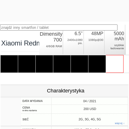
Dimensity
6.5"
48MP
5000
mAh
700
2400x1080
1080p@30
Xiaomi Redmi Note 10 5G
pix.
szybkie
4/6GB RAM
ładowanie
Charakterystyka
04 / 2021
DATA WYDANIA
CENA
200 USD
w dniu wydania
2G, 3G, 4G, 5G
SIEĆ
więcej ↓