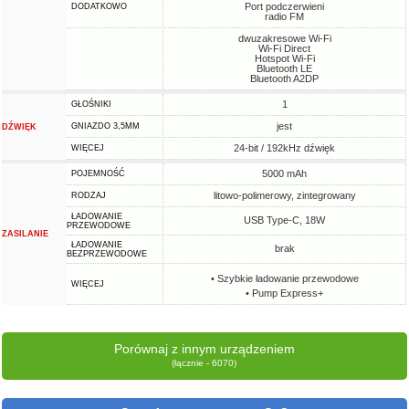
Port podczerwieni
DODATKOWO
radio FM
dwuzakresowe Wi-Fi
Wi-Fi Direct
Hotspot Wi-Fi
Bluetooth LE
Bluetooth A2DP
1
GŁOŚNIKI
jest
GNIAZDO 3,5MM
DŹWIĘK
24-bit / 192kHz dźwięk
WIĘCEJ
5000 mAh
POJEMNOŚĆ
litowo-polimerowy, zintegrowany
RODZAJ
ŁADOWANIE
USB Type-C, 18W
PRZEWODOWE
ZASILANIE
ŁADOWANIE
brak
BEZPRZEWODOWE
• Szybkie ładowanie przewodowe
WIĘCEJ
• Pump Express+
Porównaj z innym urządzeniem
(łącznie - 6070)