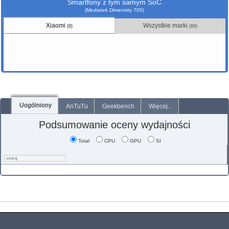
Smartfony z tym samym SoC
(Mediatek Dimensity 700)
Xiaomi
Wszystkie marki
(9)
(69)
Uogólniony
AnTuTu
Geekbench
Więcej...
Podsumowanie oceny wydajności
Total
CPU
GPU
SI