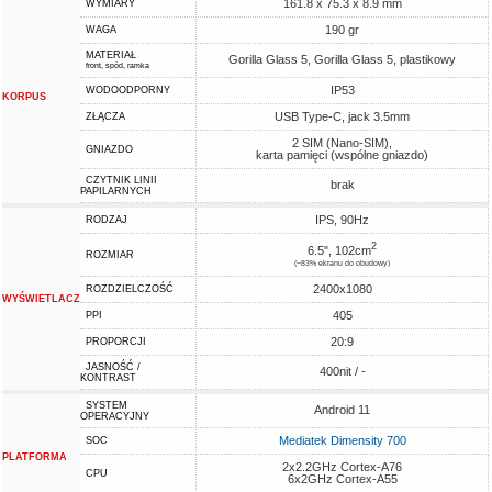
161.8 x 75.3 x 8.9 mm
WYMIARY
190 gr
WAGA
MATERIAŁ
Gorilla Glass 5, Gorilla Glass 5, plastikowy
front, spód, ramka
IP53
WODOODPORNY
KORPUS
USB Type-C, jack 3.5mm
ZŁĄCZA
2 SIM (Nano-SIM),
GNIAZDO
karta pamięci (wspólne gniazdo)
CZYTNIK LINII
brak
PAPILARNYCH
IPS, 90Hz
RODZAJ
2
6.5", 102cm
ROZMIAR
(~83% ekranu do obudowy)
2400x1080
ROZDZIELCZOŚĆ
WYŚWIETLACZ
405
PPI
20:9
PROPORCJI
JASNOŚĆ /
400nit / -
KONTRAST
SYSTEM
Android 11
OPERACYJNY
Mediatek Dimensity 700
SOC
PLATFORMA
2x2.2GHz Cortex-A76
CPU
6x2GHz Cortex-A55