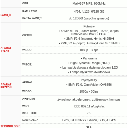
Mali-G57 MP2, 950MHz
GPU
4/64, 4/128, 6/128 GB
RAM / ROM
PAMIĘĆ
do 128GB (wspólne gniazdo)
KARTA PAMIĘCI
Potrójny
• 48MP, f/1.79 , 26mm (wide), 1/2.0", 0.8µm,
OmniVision OV48B, PDAF
APARAT
• 2MP, f/2.4 (macro), Hynix Hi-259H
• 2MP, f/2.4 (depth), GalaxyCore GC02M1B
APARAT
1080p - 30fps
WIDEO
TYLNY
• Panorama
• High Dynamic Range (HDR)
WIĘCEJ
• Lampa błyskowa z dwiema diodami LED
• Lampa błyskowa dwutonowa
Pojedynczy
APARAT
• 8MP, f/2.0, OmniVision OV8856
APARAT
PRZEDNI
1080p - 30fps
WIDEO
żyroskop, akcelerometr, zbliżeniowy, kompas
CZUJNIKI
IEEE 802.11 a/b/g/n/ac
WI-FI
v 5
BLUETOOTH
GPS, GLONASS, Galileo, BDS, A-GPS
NAWIGACJA
TECHNOLOGIE
NFC