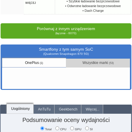
• Szybkie ładowanie bezprzewodowe
WIĘCEJ
• Odwrotne ładowanie bezprzewodowe
• Dash Charge
Porównaj z innym urządzeniem
(łącznie - 6070)
Smartfony z tym samym SoC
(Qualcomm Snapdragon 870 5G)
OnePlus
Wszystkie marki
(1)
(53)
Uogólniony
AnTuTu
Geekbench
Więcej...
Podsumowanie oceny wydajności
Total
CPU
GPU
SI