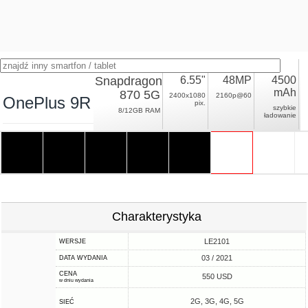
Snapdragon
6.55"
48MP
4500
mAh
870 5G
2400x1080
2160p@60
OnePlus 9R
pix.
szybkie
8/12GB RAM
ładowanie
Charakterystyka
LE2101
WERSJE
03 / 2021
DATA WYDANIA
CENA
550 USD
w dniu wydania
2G, 3G, 4G, 5G
SIEĆ