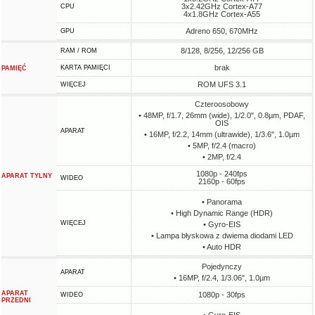
3x2.42GHz Cortex-A77
CPU
4x1.8GHz Cortex-A55
Adreno 650, 670MHz
GPU
8/128, 8/256, 12/256 GB
RAM / ROM
brak
KARTA PAMIĘCI
PAMIĘĆ
ROM UFS 3.1
WIĘCEJ
Czteroosobowy
• 48MP, f/1.7, 26mm (wide), 1/2.0", 0.8µm, PDAF,
OIS
APARAT
• 16MP, f/2.2, 14mm (ultrawide), 1/3.6", 1.0µm
• 5MP, f/2.4 (macro)
• 2MP, f/2.4
1080p - 240fps
APARAT TYLNY
WIDEO
2160p - 60fps
• Panorama
• High Dynamic Range (HDR)
WIĘCEJ
• Gyro-EIS
• Lampa błyskowa z dwiema diodami LED
• Auto HDR
Pojedynczy
APARAT
• 16MP, f/2.4, 1/3.06", 1.0µm
APARAT
1080p - 30fps
WIDEO
PRZEDNI