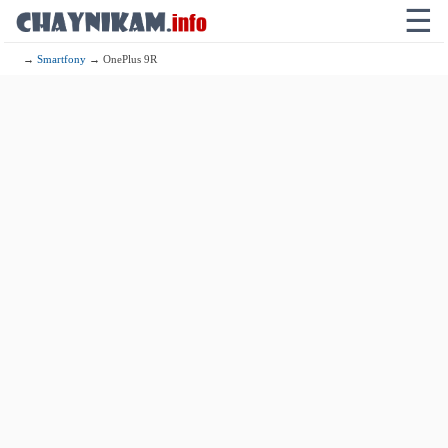
☰
→
Smartfony
→ OnePlus 9R