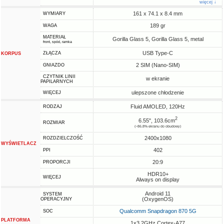
więcej ↓
161 x 74.1 x 8.4 mm
WYMIARY
189 gr
WAGA
MATERIAŁ
Gorilla Glass 5, Gorilla Glass 5, metal
front, spód, ramka
USB Type-C
ZŁĄCZA
KORPUS
2 SIM (Nano-SIM)
GNIAZDO
CZYTNIK LINII
w ekranie
PAPILARNYCH
ulepszone chłodzenie
WIĘCEJ
Fluid AMOLED, 120Hz
RODZAJ
2
6.55", 103.6cm
ROZMIAR
(~86.8% ekranu do obudowy)
2400x1080
ROZDZIELCZOŚĆ
WYŚWIETLACZ
402
PPI
20:9
PROPORCJI
HDR10+
WIĘCEJ
Always on display
Android 11
SYSTEM
(OxygenOS)
OPERACYJNY
Qualcomm Snapdragon 870 5G
SOC
PLATFORMA
1x3.2GHz Cortex-A77