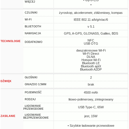
• Gyro-EIS
WIĘCEJ
•
żyroskop, akcelerometr, zbliżeniowy, kompas
CZUJNIKI
IEEE 802.11 a/b/g/n/ac/6
WI-FI
v 5.1
BLUETOOTH
GPS, A-GPS, GLONASS, Galileo, BDS
NAWIGACJA
NFC
TECHNOLOGIE
DODATKOWO
USB OTG
dwuzakresowe Wi-Fi
Wi-Fi Direct
DLNA
Hotspot Wi-Fi
Bluetooth LE
Bluetooth aptX
Bluetooth A2DP
2
GŁOŚNIKI
DŹWIĘK
brak
GNIAZDO 3,5MM
4500 mAh
POJEMNOŚĆ
litowo-polimerowy, zintegrowany
RODZAJ
ŁADOWANIE
USB Type-C, 65W
PRZEWODOWE
ŁADOWANIE
jest, 15W
ZASILANIE
BEZPRZEWODOWE
• Szybkie ładowanie przewodowe