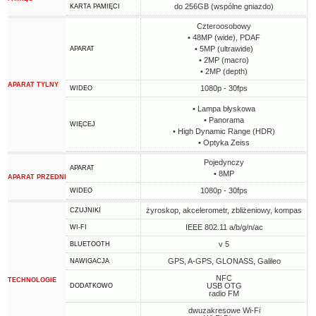
do 256GB (wspólne gniazdo)
KARTA PAMIĘCI
Czteroosobowy
• 48MP (wide), PDAF
• 5MP (ultrawide)
APARAT
• 2MP (macro)
• 2MP (depth)
APARAT TYLNY
1080p - 30fps
WIDEO
• Lampa błyskowa
• Panorama
WIĘCEJ
• High Dynamic Range (HDR)
• Optyka Zeiss
Pojedynczy
APARAT
• 8MP
APARAT PRZEDNI
1080p - 30fps
WIDEO
żyroskop, akcelerometr, zbliżeniowy, kompas
CZUJNIKI
IEEE 802.11 a/b/g/n/ac
WI-FI
v 5
BLUETOOTH
GPS, A-GPS, GLONASS, Galileo
NAWIGACJA
NFC
TECHNOLOGIE
USB OTG
DODATKOWO
radio FM
dwuzakresowe Wi-Fi