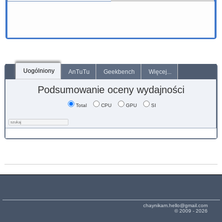
Uogólniony
AnTuTu
Geekbench
Więcej...
Podsumowanie oceny wydajności
Total
CPU
GPU
SI
chaynikam.hello@gmail.com
© 2009 - 2026