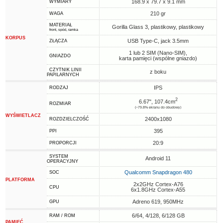
168.9 x 79.7 x 9.1 mm
WYMIARY
210 gr
WAGA
MATERIAŁ
Gorilla Glass 3, plastikowy, plastikowy
front, spód, ramka
KORPUS
USB Type-C, jack 3.5mm
ZŁĄCZA
1 lub 2 SIM (Nano-SIM),
GNIAZDO
karta pamięci (wspólne gniazdo)
CZYTNIK LINII
z boku
PAPILARNYCH
IPS
RODZAJ
2
6.67", 107.4cm
ROZMIAR
(~79.8% ekranu do obudowy)
WYŚWIETLACZ
2400x1080
ROZDZIELCZOŚĆ
395
PPI
20:9
PROPORCJI
SYSTEM
Android 11
OPERACYJNY
Qualcomm Snapdragon 480
SOC
PLATFORMA
2x2GHz Cortex-A76
CPU
6x1.8GHz Cortex-A55
Adreno 619, 950MHz
GPU
6/64, 4/128, 6/128 GB
RAM / ROM
PAMIĘĆ