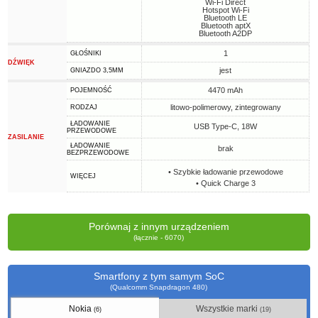
Wi-Fi Direct
Hotspot Wi-Fi
Bluetooth LE
Bluetooth aptX
Bluetooth A2DP
1
GŁOŚNIKI
DŹWIĘK
jest
GNIAZDO 3,5MM
4470 mAh
POJEMNOŚĆ
litowo-polimerowy, zintegrowany
RODZAJ
ŁADOWANIE
USB Type-C, 18W
PRZEWODOWE
ZASILANIE
ŁADOWANIE
brak
BEZPRZEWODOWE
• Szybkie ładowanie przewodowe
WIĘCEJ
• Quick Charge 3
Porównaj z innym urządzeniem
(łącznie - 6070)
Smartfony z tym samym SoC
(Qualcomm Snapdragon 480)
Nokia
Wszystkie marki
(6)
(19)