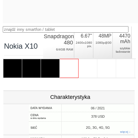
Snapdragon
6.67"
48MP
4470
mAh
480
2400x1080
1080p@30
Nokia X10
pix.
szybkie
6/4GB RAM
ładowanie
Charakterystyka
06 / 2021
DATA WYDANIA
CENA
378 USD
w dniu wydania
2G, 3G, 4G, 5G
SIEĆ
więcej ↓