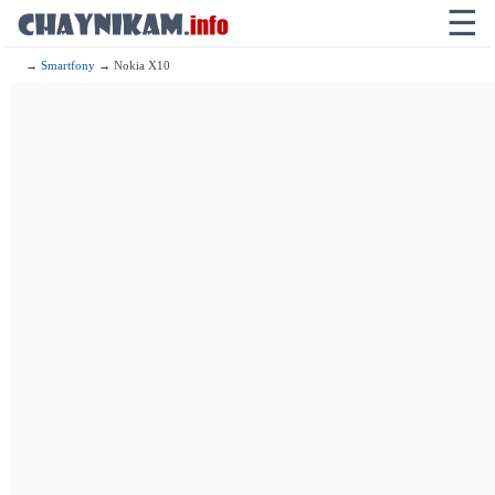
☰
→
Smartfony
→ Nokia X10