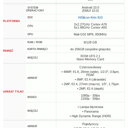
Android 10.0
SYSTEM
(EMUI 10.0)
OPERACYJNY
HiSilicon Kirin 810
SOC
PLATFORMA
2x2.27GHz Cortex-A76
CPU
6x1.88GHz Cortex-A55
Mali-G52 MP6, 850MHz
GPU
8/128 GB
RAM / ROM
do 256GB (wspólne gniazdo)
KARTA PAMIĘCI
PAMIĘĆ
ROM UFS 2.1
WIĘCEJ
Nano Memory Card
Czteroosobowy
• 48MP, f/1.8, 26mm (wide), 1/2.0", 0.8µm,
PDAF
APARAT
• 8MP, f/2.4 (ultrawide)
• 2MP, f/2.4, 27mm (macro), 1/5", 1.75µm
• 2MP, f/2.4 (depth)
APARAT TYLNY
1080p - 30fps
WIDEO
2160p - 30fps
• Lampa błyskowa
WIĘCEJ
• Panorama
• High Dynamic Range (HDR)
Pojedynczy
APARAT