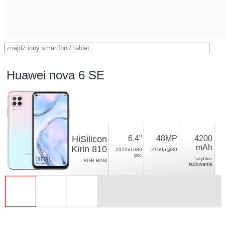
Huawei nova 6 SE
HiSilicon
6.4"
48MP
4200
mAh
Kirin 810
2310x1080
2160p@30
pix.
szybkie
8GB RAM
ładowanie