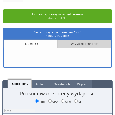
Porównaj z innym urządzeniem
(łącznie - 6070)
Smartfony z tym samym SoC
(HiSilicon Kirin 810)
Huawei
Wszystkie marki
(9)
(13)
Uogólniony
AnTuTu
Geekbench
Więcej...
Podsumowanie oceny wydajności
Total
CPU
GPU
SI