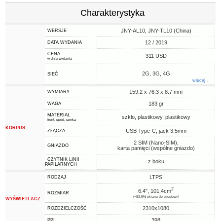
Charakterystyka
JNY-AL10, JNY-TL10 (China)
WERSJE
12 / 2019
DATA WYDANIA
CENA
311 USD
w dniu wydania
2G, 3G, 4G
SIEĆ
więcej ↓
159.2 x 76.3 x 8.7 mm
WYMIARY
183 gr
WAGA
MATERIAŁ
szkło, plastikowy, plastikowy
front, spód, ramka
KORPUS
USB Type-C, jack 3.5mm
ZŁĄCZA
2 SIM (Nano-SIM),
GNIAZDO
karta pamięci (wspólne gniazdo)
CZYTNIK LINII
z boku
PAPILARNYCH
LTPS
RODZAJ
2
6.4", 101.4cm
ROZMIAR
(~83.5% ekranu do obudowy)
WYŚWIETLACZ
2310x1080
ROZDZIELCZOŚĆ
398
PPI