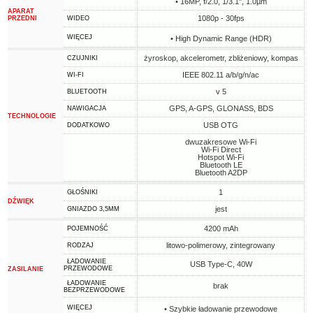
• 16MP, f/2.0, 1/3.1", 1.0µm
APARAT
1080p - 30fps
PRZEDNI
WIDEO
WIĘCEJ
• High Dynamic Range (HDR)
żyroskop, akcelerometr, zbliżeniowy, kompas
CZUJNIKI
IEEE 802.11 a/b/g/n/ac
WI-FI
v 5
BLUETOOTH
GPS, A-GPS, GLONASS, BDS
NAWIGACJA
TECHNOLOGIE
USB OTG
DODATKOWO
dwuzakresowe Wi-Fi
Wi-Fi Direct
Hotspot Wi-Fi
Bluetooth LE
Bluetooth A2DP
1
GŁOŚNIKI
DŹWIĘK
jest
GNIAZDO 3,5MM
4200 mAh
POJEMNOŚĆ
litowo-polimerowy, zintegrowany
RODZAJ
ŁADOWANIE
USB Type-C, 40W
PRZEWODOWE
ZASILANIE
ŁADOWANIE
brak
BEZPRZEWODOWE
WIĘCEJ
• Szybkie ładowanie przewodowe