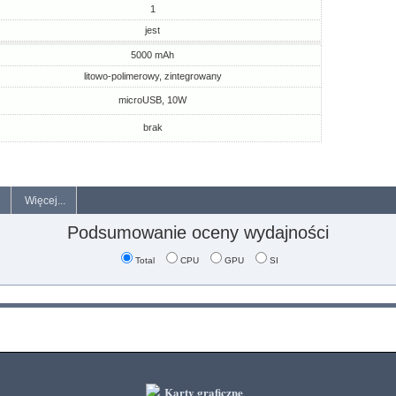
1
jest
5000 mAh
litowo-polimerowy, zintegrowany
microUSB, 10W
brak
Więcej...
Podsumowanie oceny wydajności
Total
CPU
GPU
SI
Karty graficzne