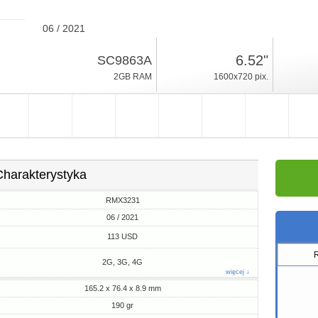
06 / 2021
190gr, grubość 8.9mm
6.52"
SC9863A
Android 11
2GB RAM
1600x720 pix.
32GB ROM
Charakterystyka
RMX3231
06 / 2021
113 USD
2G, 3G, 4G
więcej ↓
165.2 x 76.4 x 8.9 mm
190 gr