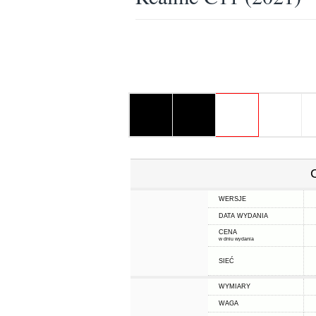
WERSJE
DATA WYDANIA
CENA
w dniu wydania
SIEĆ
WYMIARY
WAGA