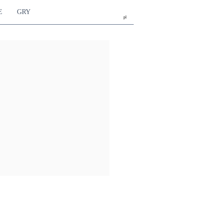
E
GRY
pl