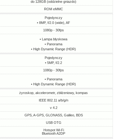
do 128GB (oddzielne gniazdo)
ROM eMMC
Pojedynczy
• 8MP, f/2.0 (wide), AF
1080p - 30fps
• Lampa błyskowa
• Panorama
• High Dynamic Range (HDR)
Pojedynczy
• 5MP, f/2.2
1080p - 30fps
• Panorama
• High Dynamic Range (HDR)
żyroskop, akcelerometr, zbliżeniowy, kompas
IEEE 802.11 a/b/g/n
v 4.2
GPS, A-GPS, GLONASS, Galileo, BDS
USB OTG
Hotspot Wi-Fi
Bluetooth A2DP