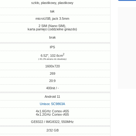
szkło, plastikowy, plastikowy
tak
microUSB, jack 3.5mm
2 SIM (Nano-SIM),
karta pamięci (oddzielne gniazdo)
brak
IPS
2
6.52", 102.6cm
(~81.3% ekranu do obudowy)
1600x720
269
20:9
400nit / -
Android 11
Unisoc SC9863A
4x1.6GHz Cortex-A55
4x1.2GHz Cortex-A55
GE8322 / IMG8322, 550MHz
2/32 GB