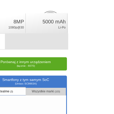
8MP
5000 mAh
3.6
%
1080p@30
Li-Po
ocena
Porównaj z innym urządzeniem
(łącznie - 6070)
Smartfony z tym samym SoC
(Unisoc SC9863A)
Realme
Wszystkie marki
(3)
(103)