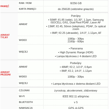
8/256 GB
RAM / ROM
PAMIĘĆ
do 256GB (oddzielne gniazdo)
KARTA PAMIĘCI
Potrójny
• 50MP, f/1.85 (wide), 1/1.30", 1.2µm, Samsung
ISOCELL GN1, Dual Pixel PDAF, Laser AF
APARAT
• 13MP, f/2.45, 50mm (telephoto), PDAF, 2x optical
zoom
• 8MP, f/2.25 (ultrawide), 1/4.0", 1.12µm, AF
APARAT
TYLNY
1080p - 30fps
WIDEO
2160p - 60fps
• Panorama
WIĘCEJ
• High Dynamic Range (HDR)
• Lampa błyskowa z 4 diodami LED
Podwójny
• 48MP, f/2.2, 1/2.0", 0.8µm
APARAT
• 8MP, f/2.2, 1/4.0", 1.12µm
APARAT
PRZEDNI
1080p - 30fps
WIDEO
WIĘCEJ
• Lampa błyskowa z dwiema diodami LED
żyroskop, akcelerometr, zbliżeniowy
CZUJNIKI
IEEE 802.11 a/b/g/n/ac
WI-FI
v 5
BLUETOOTH
GPS, A-GPS
NAWIGACJA