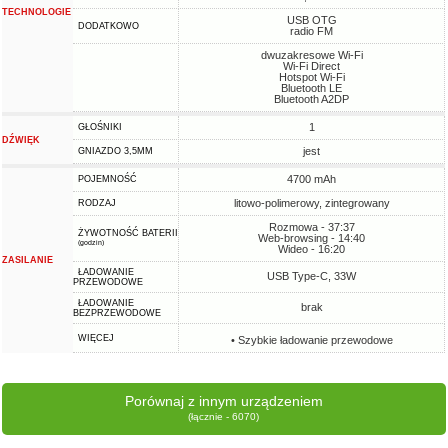
TECHNOLOGIE
USB OTG
DODATKOWO
radio FM
dwuzakresowe Wi-Fi
Wi-Fi Direct
Hotspot Wi-Fi
Bluetooth LE
Bluetooth A2DP
1
GŁOŚNIKI
DŹWIĘK
jest
GNIAZDO 3,5MM
4700 mAh
POJEMNOŚĆ
litowo-polimerowy, zintegrowany
RODZAJ
Rozmowa - 37:37
ŻYWOTNOŚĆ BATERII
Web-browsing - 14:40
(godzin)
Wideo - 16:20
ZASILANIE
ŁADOWANIE
USB Type-C, 33W
PRZEWODOWE
ŁADOWANIE
brak
BEZPRZEWODOWE
WIĘCEJ
• Szybkie ładowanie przewodowe
Porównaj z innym urządzeniem
(łącznie - 6070)