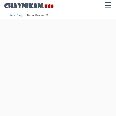
☰
→
Smartfony
→ Tecno Phantom X