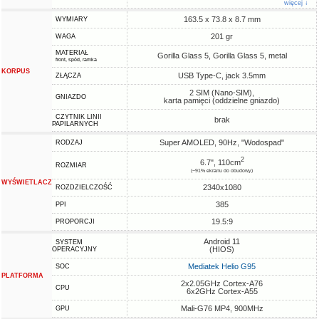
więcej ↓
163.5 x 73.8 x 8.7 mm
WYMIARY
201 gr
WAGA
MATERIAŁ
Gorilla Glass 5, Gorilla Glass 5, metal
front, spód, ramka
KORPUS
USB Type-C, jack 3.5mm
ZŁĄCZA
2 SIM (Nano-SIM),
GNIAZDO
karta pamięci (oddzielne gniazdo)
CZYTNIK LINII
brak
PAPILARNYCH
Super AMOLED, 90Hz, "Wodospad"
RODZAJ
2
6.7", 110cm
ROZMIAR
(~91% ekranu do obudowy)
WYŚWIETLACZ
2340x1080
ROZDZIELCZOŚĆ
385
PPI
19.5:9
PROPORCJI
Android 11
SYSTEM
(HIOS)
OPERACYJNY
Mediatek Helio G95
SOC
PLATFORMA
2x2.05GHz Cortex-A76
CPU
6x2GHz Cortex-A55
Mali-G76 MP4, 900MHz
GPU