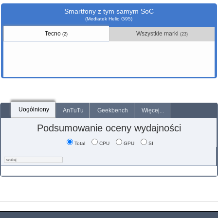
Smartfony z tym samym SoC
(Mediatek Helio G95)
Tecno
Wszystkie marki
(2)
(23)
Uogólniony
AnTuTu
Geekbench
Więcej...
Podsumowanie oceny wydajności
Total
CPU
GPU
SI