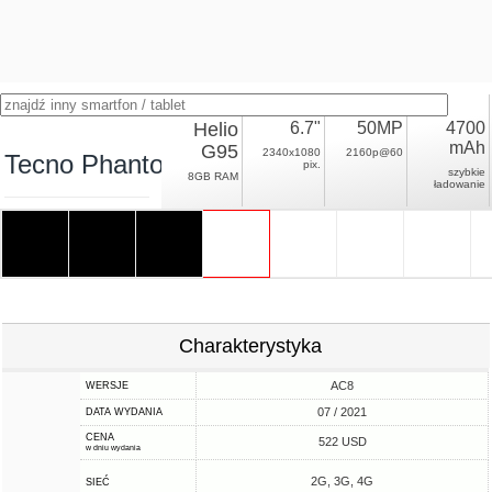
Helio
6.7"
50MP
4700
mAh
G95
2340x1080
2160p@60
Tecno Phantom X
pix.
szybkie
8GB RAM
ładowanie
Charakterystyka
AC8
WERSJE
07 / 2021
DATA WYDANIA
CENA
522 USD
w dniu wydania
2G, 3G, 4G
SIEĆ