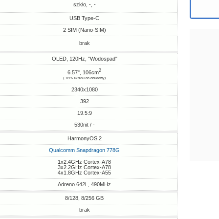
szkło, -, -
USB Type-C
2 SIM (Nano-SIM)
brak
OLED, 120Hz, "Wodospad"
2
6.57", 106cm
(~89% ekranu do obudowy)
2340x1080
392
19.5:9
530nit / -
HarmonyOS 2
Qualcomm Snapdragon 778G
1x2.4GHz Cortex-A78
3x2.2GHz Cortex-A78
4x1.8GHz Cortex-A55
Adreno 642L, 490MHz
8/128, 8/256 GB
brak