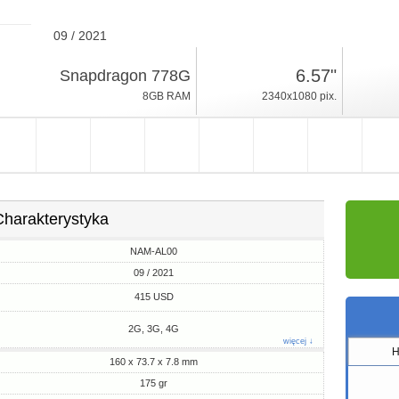
09 / 2021
175gr, grubość 7.8mm
6.57"
Snapdragon 778G
HarmonyOS 2
8GB RAM
2340x1080 pix.
128/256GB ROM
Charakterystyka
NAM-AL00
09 / 2021
415 USD
2G, 3G, 4G
więcej ↓
H
160 x 73.7 x 7.8 mm
175 gr