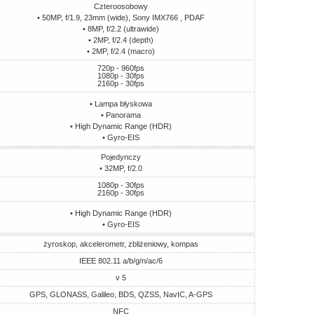
Czteroosobowy
• 50MP, f/1.9, 23mm (wide), Sony IMX766 , PDAF
• 8MP, f/2.2 (ultrawide)
• 2MP, f/2.4 (depth)
• 2MP, f/2.4 (macro)
720p - 960fps
1080p - 30fps
2160p - 30fps
• Lampa błyskowa
• Panorama
• High Dynamic Range (HDR)
• Gyro-EIS
Pojedynczy
• 32MP, f/2.0
1080p - 30fps
2160p - 30fps
• High Dynamic Range (HDR)
• Gyro-EIS
żyroskop, akcelerometr, zbliżeniowy, kompas
IEEE 802.11 a/b/g/n/ac/6
v 5
GPS, GLONASS, Galileo, BDS, QZSS, NavIC, A-GPS
NFC