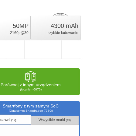
50MP
4300 mAh
18.9
%
2160p@30
szybkie ładowanie
ocena
Porównaj z innym urządzeniem
(łącznie - 6070)
Smartfony z tym samym SoC
(Qualcomm Snapdragon 778G)
uawei
Wszystkie marki
(12)
(43)