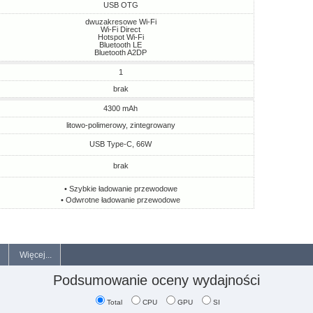
USB OTG
dwuzakresowe Wi-Fi
Wi-Fi Direct
Hotspot Wi-Fi
Bluetooth LE
Bluetooth A2DP
1
brak
4300 mAh
litowo-polimerowy, zintegrowany
USB Type-C, 66W
brak
• Szybkie ładowanie przewodowe
• Odwrotne ładowanie przewodowe
Więcej...
Podsumowanie oceny wydajności
Total
CPU
GPU
SI