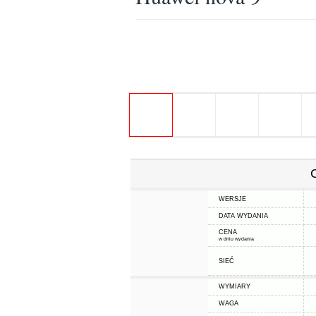
WERSJE
DATA WYDANIA
CENA
w dniu wydania
SIEĆ
WYMIARY
WAGA