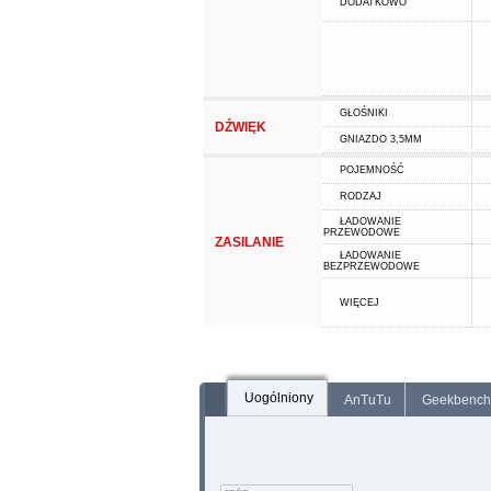
DODATKOWO
GŁOŚNIKI
DŹWIĘK
GNIAZDO 3,5MM
POJEMNOŚĆ
RODZAJ
ŁADOWANIE
PRZEWODOWE
ZASILANIE
ŁADOWANIE
BEZPRZEWODOWE
WIĘCEJ
Uogólniony
AnTuTu
Geekbench