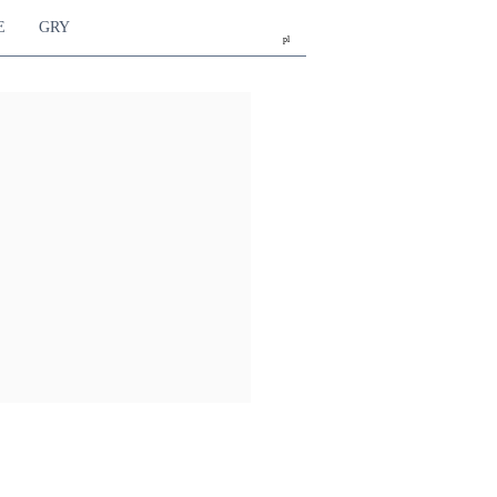
E
GRY
pl