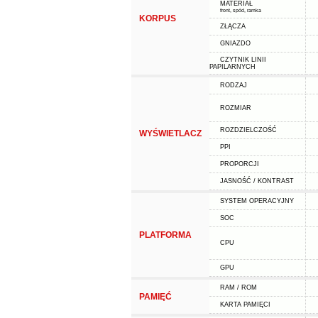
MATERIAŁ
front, spód, ramka
KORPUS
ZŁĄCZA
GNIAZDO
CZYTNIK LINII
PAPILARNYCH
RODZAJ
ROZMIAR
ROZDZIELCZOŚĆ
WYŚWIETLACZ
PPI
PROPORCJI
JASNOŚĆ / KONTRAST
SYSTEM OPERACYJNY
SOC
PLATFORMA
CPU
GPU
RAM / ROM
PAMIĘĆ
KARTA PAMIĘCI